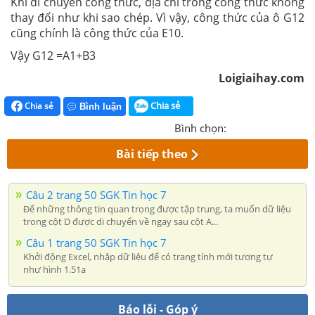
Khi di chuyển công thức, địa chỉ trong công thức không
thay đổi như khi sao chép. Vì vậy, công thức của ô G12
cũng chính là công thức của E10.
Vậy
G12 =A1+B3
Loigiaihay.com
Chia sẻ
Chia sẻ
Bình luận
Bình chọn:
Bài tiếp theo
Câu 2 trang 50 SGK Tin học 7
Để những thông tin quan trọng được tập trung, ta muốn dữ liệu
trong cột D được di chuyển về ngay sau cột A...
Câu 1 trang 50 SGK Tin học 7
Khởi động Excel, nhập dữ liệu để có trang tính mới tương tự
như hình 1.51a
Báo lỗi - Góp ý