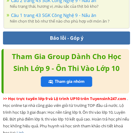
Câu 2 trang 43 SGK Công Nghệ 9 - Nấu ăn
Nếu trạng thái, hương vị ,màu sắc của thịt bò kho?
Câu 1 trang 43 SGK Công Nghệ 9 - Nấu ăn
Nên chọn thịt bò như thế nào cho phù hợp với món ăn ?
Báo lỗi - Góp ý
Tham Gia Group Dành Cho Học
Sinh Lớp 9 - Ôn Thi Vào Lớp 10
>> Học trực tuyến lớp 9 và Lộ trình UP10 trên Tuyensinh247.com
.
Học online tại nhà cũng giáo viên giỏi từ trường TOP đầu cả nước. Lộ
trình học tập 3 giai đoạn: Học nền tảng lớp 9, Ôn thi vào lớp 10, Luyện
Đề. Bứt phá điểm lớp 9, thi vào lớp 10 kết quả cao. Hoàn trả học phí nếu
học không hiệu quả. Phụ huynh và học sinh tham khảo chi tiết khoá
học tại:
Link