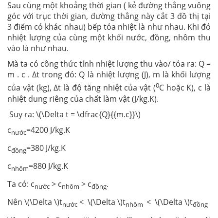
Sau cùng một khoảng thời gian ( kẻ đường thẳng vuông
góc với trục thời gian, đường thẳng này cắt 3 đồ thị tại
3 điểm có khác nhau) bếp tỏa nhiệt là như nhau. Khi đó
nhiệt lượng của cùng một khối nước, đồng, nhôm thu
vào là như nhau.
Mà ta có công thức tính nhiệt lượng thu vào/ tỏa ra: Q =
m . c . ∆t trong đó: Q là nhiệt lượng (J), m là khối lượng
0
của vật (kg), ∆t là độ tăng nhiệt của vật (
C hoặc K), c là
nhiệt dung riêng của chất làm vật (J/kg.K).
Suy ra: \(\Delta t = \dfrac{Q}{{m.c}}\)
c
=4200 J/kg.K
nước
c
=380 J/kg.K
đồng
c
=880 J/kg.K
nhôm
Ta có: c
> c
> c
.
nước
nhôm
đồng
Nên \(\Delta \)t
< \(\Delta \)t
< \(\Delta \)t
nước
nhôm
đồng