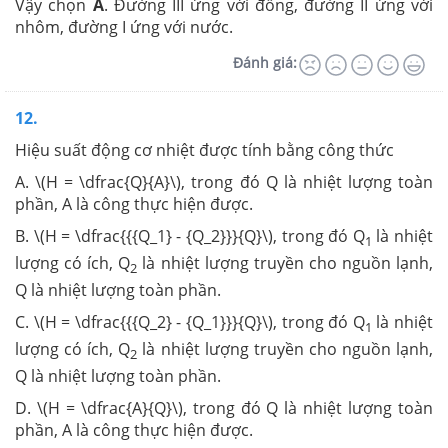
Vậy chọn
A
. Đường III ứng với đồng, đường II ứng với
nhôm, đường I ứng với nước.
Đánh giá:
12.
Hiệu suất động cơ nhiệt được tính bằng công thức
A. \(H = \dfrac{Q}{A}\), trong đó Q là nhiệt lượng toàn
phần, A là công thực hiện được.
B. \(H = \dfrac{{{Q_1} - {Q_2}}}{Q}\), trong đó Q
là nhiệt
1
lượng có ích, Q
là nhiệt lượng truyền cho nguồn lạnh,
2
Q là nhiệt lượng toàn phần.
C. \(H = \dfrac{{{Q_2} - {Q_1}}}{Q}\), trong đó Q
là nhiệt
1
lượng có ích, Q
là nhiệt lượng truyền cho nguồn lạnh,
2
Q là nhiệt lượng toàn phần.
D. \(H = \dfrac{A}{Q}\), trong đó Q là nhiệt lượng toàn
phần, A là công thực hiện được.