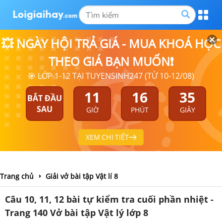
💥 NGÀY HỘI TRẢ GIÁ - MUA KHOÁ HỌC
THEO GIÁ BẠN MUỐN❗
🎯 LỚP 1-12 TẠI TUYENSINH247 (TỪ 10-12/08)
11
16
35
BẮT ĐẦU
SAU
GIỜ
PHÚT
GIÂY
XEM CHI TIẾT
Trang chủ
Giải vở bài tập Vật lí 8
Câu 10, 11, 12 bài tự kiểm tra cuối phần nhiệt -
Trang 140 Vở bài tập Vật lý lớp 8