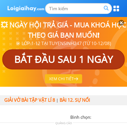
💥 NGÀY HỘI TRẢ GIÁ - MUA KHOÁ HỌC
THEO GIÁ BẠN MUỐN❗
🎯 LỚP 1-12 TẠI TUYENSINH247 (TỪ 10-12/08)
BẮT ĐẦU SAU 1 NGÀY
XEM CHI TIẾT
GIẢI VỞ BÀI TẬP VẬT LÍ 8
BÀI 12. SỰ NỔI
|
Bình chọn:
QUẢNG CÁO