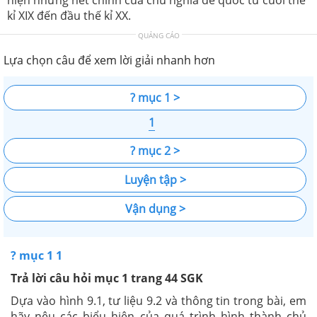
kỉ XIX đến đầu thế kỉ XX.
QUẢNG CÁO
Lựa chọn câu để xem lời giải nhanh hơn
? mục 1 >
1
? mục 2 >
Luyện tập >
Vận dụng >
? mục 1 1
Trả lời câu hỏi mục 1 trang 44 SGK
Dựa vào hình 9.1, tư liệu 9.2 và thông tin trong bài, em
hãy nêu các biểu hiện của quá trình hình thành chủ