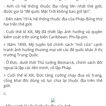
- Anh có hệ thống thuộc địa rộng lớn nhất thế giới,
được gọi là “đế quốc Mặt Trời không bao giờ lặn”.
- Đến năm 1914, hệ thống thuộc địa của Pháp đứng thứ
hai trên thế giới.
- Cuối thế kỉ XIX, Mỹ đã thiết lập ảnh hưởng và quyền
kiểm soát trên vùng biển Caribbean, Phi-líp-pin.
+ Năm 1899, Mỹ tuyên bố chính sách “mở cửa" cạnh
tranh ảnh hưởng thương mại với các để quốc khác ở thị
trường Trung Quốc.
- Ở Đức, dưới thời Thủ tướng Bismarck, chính sách đối
ngoại là lập các liên minh, cô lập Pháp.
+ Cuối thế kỉ XIX, Đức tăng cường chạy đua vũ trang,
công khai đòi dùng vũ lực chia lại thuộc địa trên thế
giới.
c,
- Màu xanh lá cây là thuộc địa của Anh