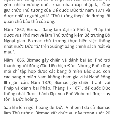
gồm nhiều vương quốc khác nhau xáp nhập lại. Ông
giữ chức Thủ tướng của Đế quốc Đức từ năm 1871 và
được nhiều người gọi là "Thủ tướng thép" do đường lối
quân chủ bảo thủ của ông.
Năm 1862, Bixmac đang làm đại sứ Phổ tại Pháp thì
được vua Phổ mời về làm Thủ tướng kiêm Bộ trưởng Bộ
Ngoại giao. Bixmac chủ trương thực hiện việc thống
nhất nước Đức "từ trên xuống" bằng chính sách "sắt và
máu".
Năm 1866, Bixmac gây chiến và đánh bại áo. Phổ trở
thành người đứng đầu Liên hiệp Đức. Nhưng Phổ cũng
mới chỉ tập hợp được các bang ở miền Bắc Đức, còn
các bang ở miền Nam không tham gia vì bị Napôlêông
III ngăn cản. Năm 1870, Bixmac gây chiến tranh với
Pháp và đánh bại Pháp. Tháng 1 - 1871, đế quốc Đức
thống nhất được thành lập, vua Phổ Vinhem I được suy
tôn là Đức hoàng.
Sau khi lên ngôi hoàng đế Đức, Vinhem I đã cử Bixmac
làm Thủ tướng. Bixmac giữ chức vụ này trong suốt 20