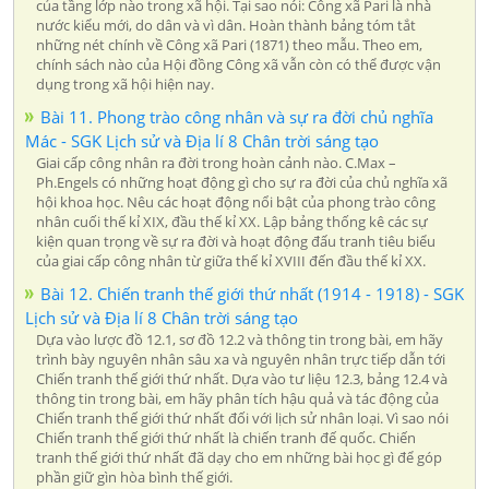
của tầng lớp nào trong xã hội. Tại sao nói: Công xã Pari là nhà
nước kiểu mới, do dân và vì dân. Hoàn thành bảng tóm tắt
những nét chính về Công xã Pari (1871) theo mẫu. Theo em,
chính sách nào của Hội đồng Công xã vẫn còn có thể được vận
dụng trong xã hội hiện nay.
Bài 11. Phong trào công nhân và sự ra đời chủ nghĩa
Mác - SGK Lịch sử và Địa lí 8 Chân trời sáng tạo
Giai cấp công nhân ra đời trong hoàn cảnh nào. C.Max –
Ph.Engels có những hoạt động gì cho sự ra đời của chủ nghĩa xã
hội khoa học. Nêu các hoạt động nổi bật của phong trào công
nhân cuối thế kỉ XIX, đầu thế kỉ XX. Lập bảng thống kê các sự
kiện quan trọng về sự ra đời và hoạt động đấu tranh tiêu biểu
của giai cấp công nhân từ giữa thế kỉ XVIII đến đầu thế kỉ XX.
Bài 12. Chiến tranh thế giới thứ nhất (1914 - 1918) - SGK
Lịch sử và Địa lí 8 Chân trời sáng tạo
Dựa vào lược đồ 12.1, sơ đồ 12.2 và thông tin trong bài, em hãy
trình bày nguyên nhân sâu xa và nguyên nhân trực tiếp dẫn tới
Chiến tranh thế giới thứ nhất. Dựa vào tư liệu 12.3, bảng 12.4 và
thông tin trong bài, em hãy phân tích hậu quả và tác động của
Chiến tranh thế giới thứ nhất đối với lịch sử nhân loại. Vì sao nói
Chiến tranh thế giới thứ nhất là chiến tranh đế quốc. Chiến
tranh thế giới thứ nhất đã dạy cho em những bài học gì để góp
phần giữ gìn hòa bình thế giới.