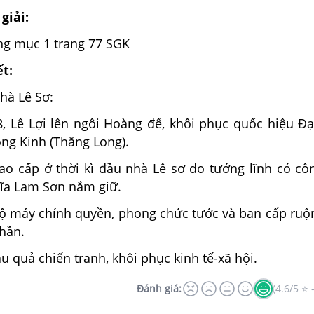
giải:
ung mục 1 trang 77 SGK
ết:
hà Lê Sơ:
, Lê Lợi lên ngôi Hoàng đế, khôi phục quốc hiệu Đại
ng Kinh (Thăng Long).
ao cấp ở thời kì đầu nhà Lê sơ do tướng lĩnh có cô
hĩa Lam Sơn nắm giữ.
bộ máy chính quyền, phong chức tước và ban cấp ruộ
thần.
u quả chiến tranh, khôi phục kinh tế-xã hội.
Đánh giá:
(4.6/5 ⭐ 