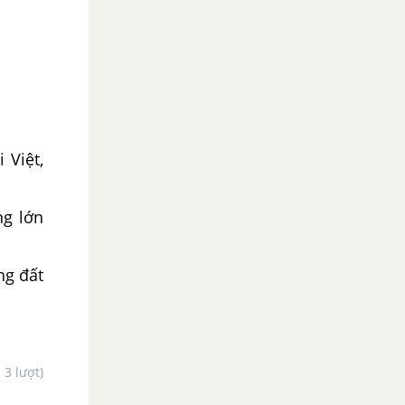
 Việt,
ng lớn
ng đất
- 3 lượt)