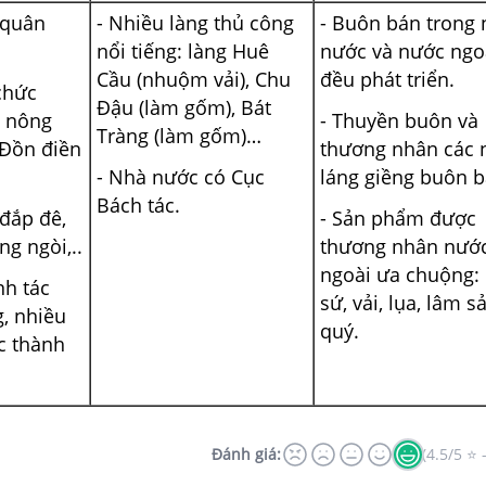
“quân
- Nhiều làng thủ công
- Buôn bán trong 
nổi tiếng: làng Huê
nước và nước ngo
Cầu (nhuộm vải), Chu
đều phát triển.
chức
Đậu (làm gốm), Bát
 nông
- Thuyền buôn và
Tràng (làm gốm)…
 Đồn điền
thương nhân các 
- Nhà nước có Cục
láng giềng buôn b
Bách tác.
 đắp đê,
- Sản phẩm được
ng ngòi,..
thương nhân nướ
ngoài ưa chuộng:
nh tác
sứ, vải, lụa, lâm s
, nhiều
quý.
c thành
Đánh giá:
(4.5/5 ⭐ 