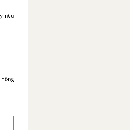
ãy nêu
c nông