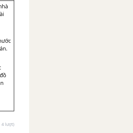
nhà
ài
nước
án.
c
 đồ
ản
- 4 lượt)