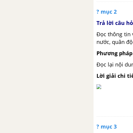
Bài 7. Bản đồ chính trị châu Á.
Các khu vực của châu Á
? mục 2
Trả lời câu h
Bài 8. Thực hành: Tìm hiểu một
nền kinh tế lớn và nền kinh tế
Đọc thông tin 
mới nổi của châu Á
nước, quân đội
Phương pháp 
Chương 3: Châu Phi
Đọc lại nội d
Bài 9. Vị trí địa lí, phạm vi và
đặc điểm tự nhiên châu Phi
Lời giải chi ti
Bài 10. Đặc điểm dân cư, xã hội
châu Phi
Bài 11. Phương thức con người
khai thác, sử dụng và bảo vệ
thiên nhiên
? mục 3