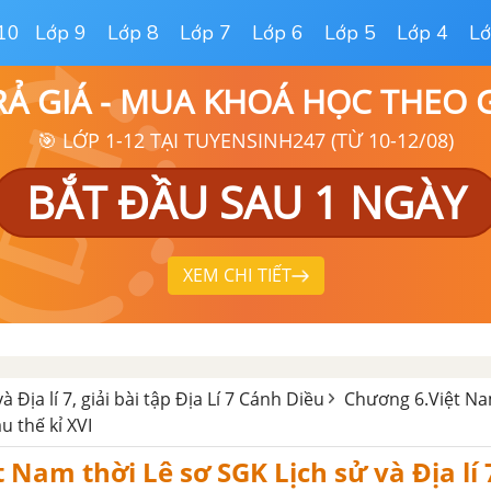
10
Lớp 9
Lớp 8
Lớp 7
Lớp 6
Lớp 5
Lớp 4
Lớ
RẢ GIÁ - MUA KHOÁ HỌC THEO
🎯 LỚP 1-12 TẠI TUYENSINH247 (TỪ 10-12/08)
BẮT ĐẦU SAU 1 NGÀY
XEM CHI TIẾT
à Địa lí 7, giải bài tập Địa Lí 7 Cánh Diều
Chương 6.Việt Na
u thế kỉ XVI
ệt Nam thời Lê sơ SGK Lịch sử và Địa lí