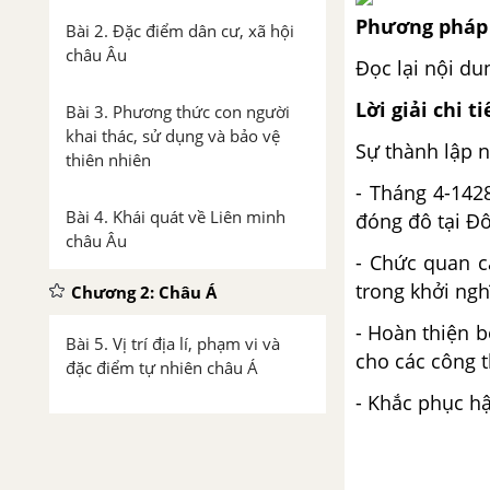
Phương pháp 
Bài 2. Đặc điểm dân cư, xã hội
châu Âu
Đọc lại nội d
Lời giải chi ti
Bài 3. Phương thức con người
khai thác, sử dụng và bảo vệ
Sự thành lập n
thiên nhiên
- Tháng 4-1428
Bài 4. Khái quát về Liên minh
đóng đô tại Đô
châu Âu
- Chức quan c
trong khởi ng
Chương 2: Châu Á
- Hoàn thiện 
Bài 5. Vị trí địa lí, phạm vi và
cho các công 
đặc điểm tự nhiên châu Á
- Khắc phục hậ
Bài 6. Đặc điểm dân cư, xã hội
châu Á