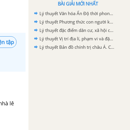
BÀI GIẢI MỚI NHẤT
Lý thuyết Văn hóa Ấn Độ thời phong kiến - Lịch sử 7 Cánh diều
Lý thuyết Phương thức con người khai thác, sử dụng và bảo vệ thiên nhiên - CD
Lý thuyết đặc điểm dân cư, xã hội châu Phi - CD
Lý thuyết Vị trí địa lí, phạm vi và đặc điểm tự nhiên châu Phi
ện tập
Lý thuyết Bản đồ chính trị châu Á. Các khu vực của châu Á
nhà lê