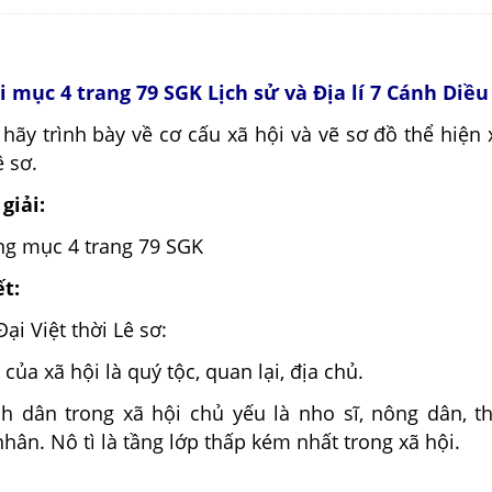
ỏi mục 4 trang 79 SGK Lịch sử và Địa lí 7 Cánh Diều
 hãy trình bày về cơ cấu xã hội và vẽ sơ đồ thể hiện 
ê sơ.
giải:
ung mục 4 trang 79 SGK
ết:
ại Việt thời Lê sơ:
 của xã hội là quý tộc, quan lại, địa chủ.
nh dân trong xã hội chủ yếu là nho sĩ, nông dân, t
hân. Nô tì là tầng lớp thấp kém nhất trong xã hội.