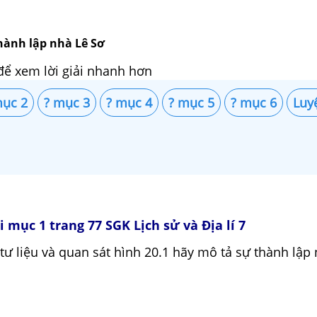
hành lập nhà Lê Sơ
để xem lời giải nhanh hơn
mục 2
? mục 3
? mục 4
? mục 5
? mục 6
Luy
i mục 1 trang 77 SGK Lịch sử và Địa lí 7
 tư liệu và quan sát hình 20.1 hãy mô tả sự thành lập 