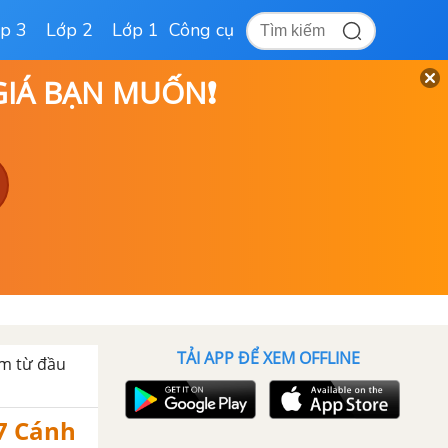
p 3
Lớp 2
Lớp 1
Công cụ
 GIÁ BẠN MUỐN❗
TẢI APP ĐỂ XEM OFFLINE
m từ đầu
 7 Cánh