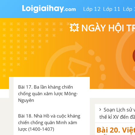
Lớp 12
Lớp 11
Lớp 
Bài 14. Công cuộc xây dựng và
bảo vệ đất nước thời Lý
💥 NGÀY HỘI T
Bài 15. Cuộc kháng chiến chống
quân Tống xâm lược của nhà Lý
(1075-1077)
Bài 16. Công cuộc xây dựng đất
nước thời Trần (1226-1400)
Bài 17. Ba lần kháng chiến
chống quân xâm lược Mông-
Nguyên
Soạn Lịch sử v
Bài 18. Nhà Hồ và cuộc kháng
thế kỉ XV đến đầ
chiến chống quân Minh xâm
Bài 20. Vi
lược (1400-1407)