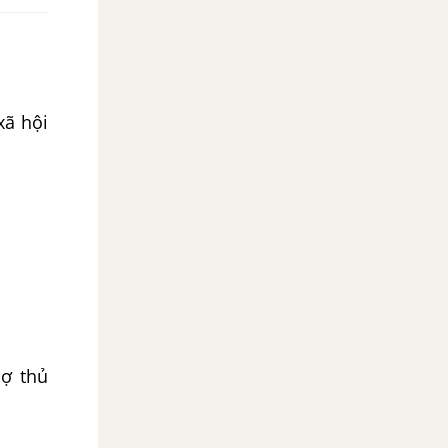
xã hội
hợ thủ