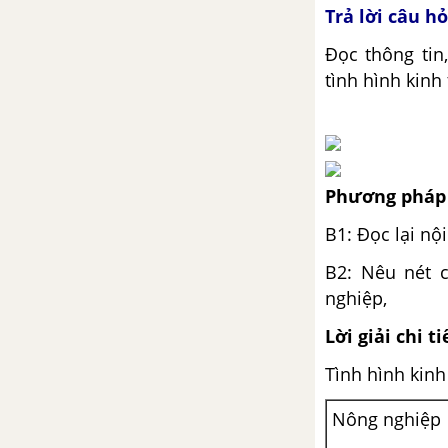
Trả lời câu h
Bài 12. Tìm hiểu khái quát về
Cộng hòa Nam Phi
Đọc thông tin,
tình hình kinh 
Chương 4: Châu Mỹ
Bài 13. Vị trí địa lí, phạm vi và
việc phát kiến ra châu Mỹ
Phương pháp 
Bài 14. Đặc điểm tự nhiên Bắc
B1: Đọc lại nộ
Mỹ
B2: Nêu nét c
Bài 15. Đặc điểm dân cư, xã hội
nghiệp,
Bắc Mỹ
Lời giải chi ti
Bài 16. Phương thức con người
Tình hình kinh 
khai thác tự nhiên bền vững ở
Bắc Mỹ
Nông nghiệp