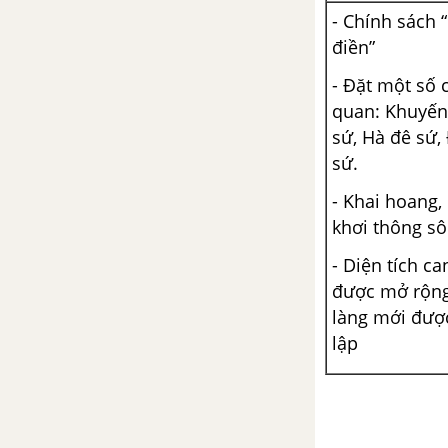
Bài 17. Đặc điểm thiên nhiên
- Chính sách 
Trung và Nam Mỹ
điền”
Bài 18. Đặc điểm dân cư, xã hội
- Đặt một số 
Trung và Nam Mỹ
quan: Khuyến
sứ, Hà đê sứ,
Bài 19. Thực hành: Tìm hiểu vấn
sứ.
đề khai thác, sử dụng và bảo vệ
- Khai hoang,
thiên nhiên ở rừng A-ma-dôn
khơi thông sô
Chương 5: Châu Đại Dương
- Diện tích ca
được mở rộng
Bài 20. Vị trí địa lí, phạm vi và
làng mới đượ
đặc điểm thiên nhiên châu Đại
Dương
lập
Bài 21. Đặc điểm dân cư, xã hội
và phương thức con người khai
thác, sử dụng và bảo vệ thiên