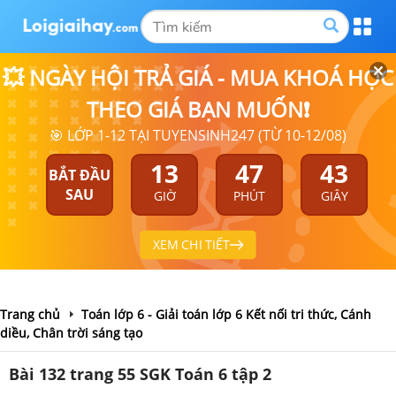
💥 NGÀY HỘI TRẢ GIÁ - MUA KHOÁ HỌC
THEO GIÁ BẠN MUỐN❗
🎯 LỚP 1-12 TẠI TUYENSINH247 (TỪ 10-12/08)
13
47
42
BẮT ĐẦU
SAU
GIỜ
PHÚT
GIÂY
XEM CHI TIẾT
Trang chủ
Toán lớp 6 - Giải toán lớp 6 Kết nối tri thức, Cánh
diều, Chân trời sáng tạo
Bài 132 trang 55 SGK Toán 6 tập 2