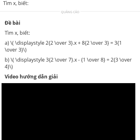
Tìm x, biết:
QUẢNG CÁO
Đề bài
Tìm x, biết:
a) \( \displaystyle 2{2 \over 3}.x + 8{2 \over 3} = 3{1
\over 3}\)
b) \( \displaystyle 3{2 \over 7}.x - {1 \over 8} = 2{3 \over
4}\)
Video hướng dẫn giải