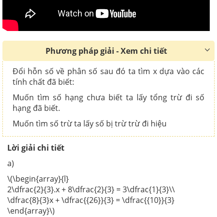
Phương pháp giải - Xem chi tiết
Đổi hỗn số về phân số sau đó ta tìm x dựa vào các
tính chất đã biết:
Muốn tìm số hạng chưa biết ta lấy tổng trừ đi số
hạng đã biết.
Muốn tìm số trừ ta lấy số bị trừ trừ đi hiệu
Lời giải chi tiết
a)
\(\begin{array}{l}
2\dfrac{2}{3}.x + 8\dfrac{2}{3} = 3\dfrac{1}{3}\\
\dfrac{8}{3}x + \dfrac{{26}}{3} = \dfrac{{10}}{3}
\end{array}\)