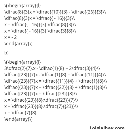
\(\begin{array}{l}
\dfrac{8}{3}x = \dfrac{{10}}{3} - \dfrac{{26}}{3}\\
\dfrac{8}{3}x = \dfrac{{ - 16}}{3}\\
x = \dfrac{{ - 16}}{3}:\dfrac{8}{3}\\
x = \dfrac{{ - 16}}{3}.\dfrac{3}{8}\\
x = - 2
\end{array}\)
b)
\(\begin{array}{l}
3\dfrac{2}{7}.x - \dfrac{1}{8} = 2\dfrac{3}{4}\\
\dfrac{{23}}{7}x - \dfrac{1}{8} = \dfrac{{11}}{4}\\
\dfrac{{23}}{7}x = \dfrac{{11}}{4} + \dfrac{1}{8}\\
\dfrac{{23}}{7}x = \dfrac{{22}}{8} + \dfrac{1}{8}\\
\dfrac{{23}}{7}x = \dfrac{{23}}{8}\\
x = \dfrac{{23}}{8}:\dfrac{{23}}{7}\\
x = \dfrac{{23}}{8}.\dfrac{7}{{23}}\\
x = \dfrac{7}{8}
\end{array}\)
Loigiaihay.com