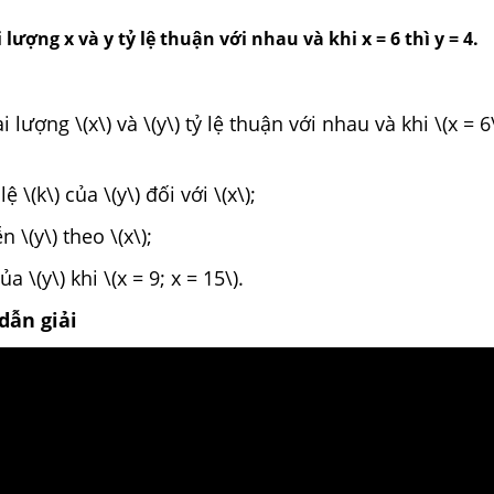
 lượng x và y tỷ lệ thuận với nhau và khi x = 6 thì y = 4.
 lượng \(x\) và \(y\) tỷ lệ thuận với nhau và khi \(x = 6\
lệ \(k\) của \(y\) đối với \(x\);
 \(y\) theo \(x\);
ủa \(y\) khi \(x = 9; x = 15\).
dẫn giải