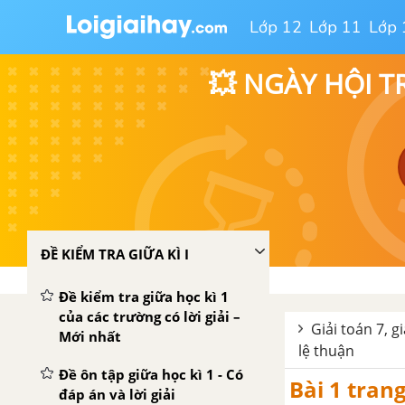
Lớp 12
Lớp 11
Lớp 
💥 NGÀY HỘI T
ĐỀ KIỂM TRA GIỮA KÌ I
Đề kiểm tra giữa học kì 1
của các trường có lời giải –
Giải toán 7, g
Mới nhất
lệ thuận
Đề ôn tập giữa học kì 1 - Có
Bài 1 tran
đáp án và lời giải