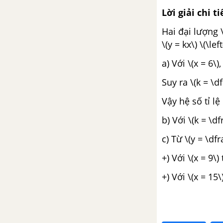
Lời giải chi ti
Hai đại lượng \
\(y = kx\) \(\lef
a) Với \(x = 6\),
Suy ra \(k = \d
Vậy hệ số tỉ lệ 
b) Với \(k = \df
c) Từ \(y = \dfr
+) Với \(x = 9\)
+) Với \(x = 15\