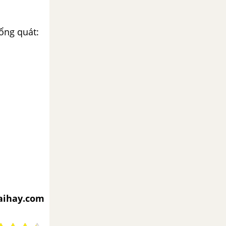
tổng quát:
iaihay.com