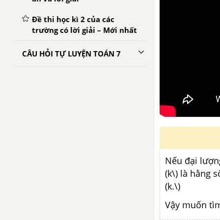
Đề thi học kì 2 của các
trường có lời giải – Mới nhất
CÂU HỎI TỰ LUYỆN TOÁN 7
Nếu đại lượng 
(k\) là hằng số
(k.\)
Vậy muốn tìm h