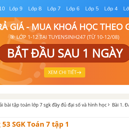
10
Lớp 9
Lớp 8
Lớp 7
Lớp 6
Lớp 5
Lớp 4
Lớ
RẢ GIÁ - MUA KHOÁ HỌC THEO
🎯 LỚP 1-12 TẠI TUYENSINH247 (TỪ 10-12/08)
BẮT ĐẦU SAU 1 NGÀY
XEM CHI TIẾT
iải bài tập toán lớp 7 sgk đầy đủ đại số và hình học
Bài 1. Đ
g 53 SGK Toán 7 tập 1