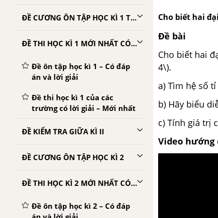
Cho biết hai đại
ĐỀ CƯƠNG ÔN TẬP HỌC KÌ 1 TOÁN 7
Đề bài
ĐỀ THI HỌC KÌ 1 MỚI NHẤT CÓ LỜI GIẢI
Cho biết hai đại
Đề ôn tập học kì 1 – Có đáp
4\).
án và lời giải
a) Tìm hệ số tỉ 
Đề thi học kì 1 của các
b) Hãy biểu diễn
trường có lời giải – Mới nhất
c) Tính giá trị c
ĐỀ KIỂM TRA GIỮA KÌ II
Video hướng 
ĐỀ CƯƠNG ÔN TẬP HỌC KÌ 2
ĐỀ THI HỌC KÌ 2 MỚI NHẤT CÓ LỜI GIẢI
Đề ôn tập học kì 2 – Có đáp
án và lời giải