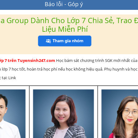
Báo lỗi - Góp ý
a Group Dành Cho Lớp 7 Chia Sẻ, Trao Đ
Liệu Miễn Phí
lớp 7 trên Tuyensinh247.com
Học bám sát chương trình SGK mới nhất của 
h lớp 7 học tốt, hoàn trả học phí nếu học không hiệu quả. Phụ huynh và học
 tại: Link