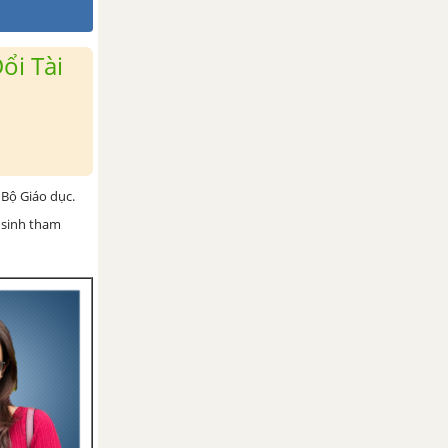
ổi Tài
Bộ Giáo dục.
 sinh tham