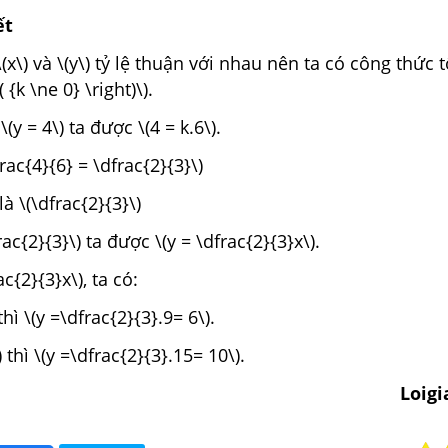
ết
(x\) và \(y\) tỷ lệ thuận với nhau nên ta có công thức 
t( {k \ne 0} \right)\).
 \(y = 4\) ta được \(4 = k.6\).
frac{4}{6} = \dfrac{2}{3}\)
là \(\dfrac{2}{3}\)
rac{2}{3}\) ta được \(y = \dfrac{2}{3}x\).
ac{2}{3}x\), ta có:
 thì \(y =\dfrac{2}{3}.9= 6\).
) thì \(y =\dfrac{2}{3}.15= 10\).
Loig