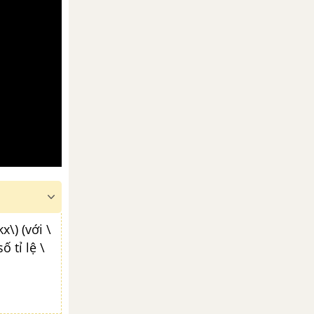
x\) (với \
ố tỉ lệ \