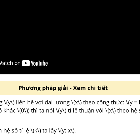
Phương pháp giải - Xem chi tiết
\(y\) liên hệ với đại lượng \(x\) theo công thức: \(y = k
 khác \(0\)) thì ta nói \(y\) tỉ lệ thuận với \(x\) theo hệ s
ệ số tỉ lệ \(k\) ta lấy \(y: x\).