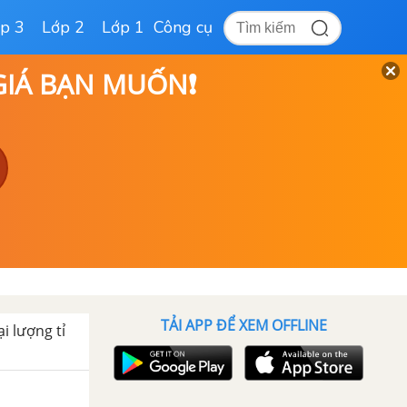
p 3
Lớp 2
Lớp 1
Công cụ
 GIÁ BẠN MUỐN❗
TẢI APP ĐỂ XEM OFFLINE
ại lượng tỉ