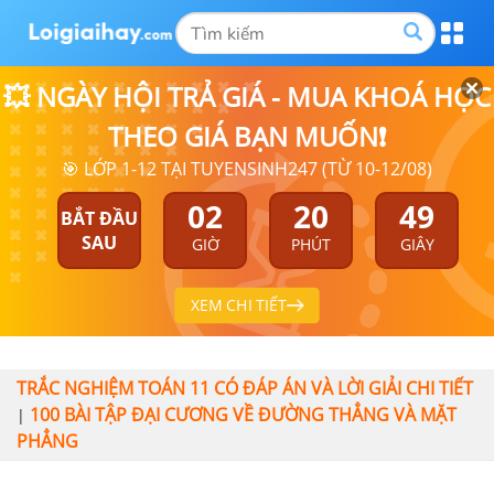
💥 NGÀY HỘI TRẢ GIÁ - MUA KHOÁ HỌC
THEO GIÁ BẠN MUỐN❗
🎯 LỚP 1-12 TẠI TUYENSINH247 (TỪ 10-12/08)
02
20
49
BẮT ĐẦU
SAU
GIỜ
PHÚT
GIÂY
XEM CHI TIẾT
TRẮC NGHIỆM TOÁN 11 CÓ ĐÁP ÁN VÀ LỜI GIẢI CHI TIẾT
100 BÀI TẬP ĐẠI CƯƠNG VỀ ĐƯỜNG THẲNG VÀ MẶT
|
PHẲNG