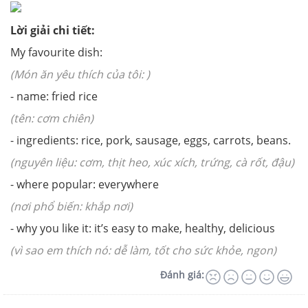
Lời giải chi tiết:
My favourite dish:
(Món ăn yêu thích của tôi: )
- name: fried rice
(tên: cơm chiên)
- ingredients: rice, pork, sausage, eggs, carrots, beans.
(nguyên liệu: cơm, thịt heo, xúc xích, trứng, cà rốt, đậu)
- where popular: everywhere
(nơi phổ biến: khắp nơi)
- why you like it: it’s easy to make, healthy, delicious
(vì sao em thích nó: dễ làm, tốt cho sức khỏe, ngon)
Đánh giá: