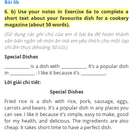
Bài 6b
6. b) Use your notes in Exercise 6a to complete a
short text about your favourite dish for a cookery
magazine (about 50 words).
(Sử dụng các ghi chú của em ở bài 6a để hoàn thành
văn bản ngắn về món ăn mà em yêu thích cho một tạp
chí ẩm thực (khoảng 50 từ).)
Special Dishes
____________ is a dish with ____________. It’s a popular dish
in ____________ . I like it because it’s ____________.
Lời giải chi tiết:
Special Dishes
Fried rice is a dish with rice, pork, sausage, eggs,
carrots and beans. It’s a popular dish in any places you
can see. I like it because it’s simple, easy to make, good
for my health, and delicious. The ingredients are also
cheap. It takes short time to have a perfect dish.