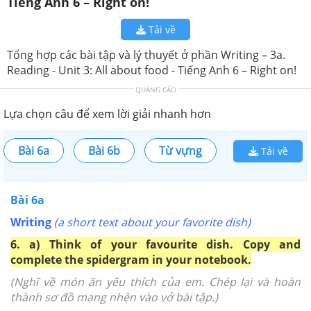
Tiếng Anh 6 – Right on!
Tải về
Tổng hợp các bài tập và lý thuyết ở phần Writing – 3a.
Reading - Unit 3: All about food - Tiếng Anh 6 – Right on!
QUẢNG CÁO
Lựa chọn câu để xem lời giải nhanh hơn
Bài 6a
Bài 6b
Từ vựng
Tải về
Bài 6a
Writing
(a short text about your favorite dish)
6. a) Think of your favourite dish. Copy and
complete the spidergram in your notebook.
(Nghĩ về món ăn yêu thích của em. Chép lại và hoàn
thành sơ đồ mạng nhện vào vở bài tập.)