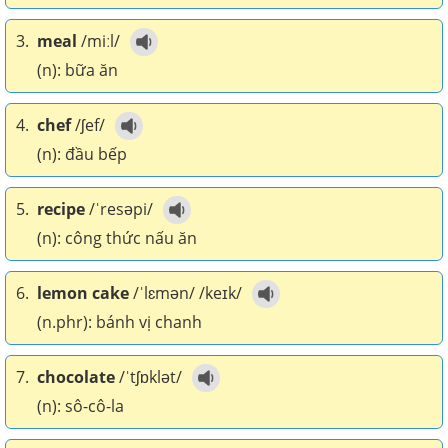
3.
meal
/miːl/
(n): bữa ăn
4.
chef
/ʃef/
(n): đầu bếp
5.
recipe
/ˈresəpi/
(n): công thức nấu ăn
6.
lemon cake
/ˈlɛmən/ /keɪk/
(n.phr): bánh vị chanh
7.
chocolate
/ˈtʃɒklət/
(n): sô-cô-la