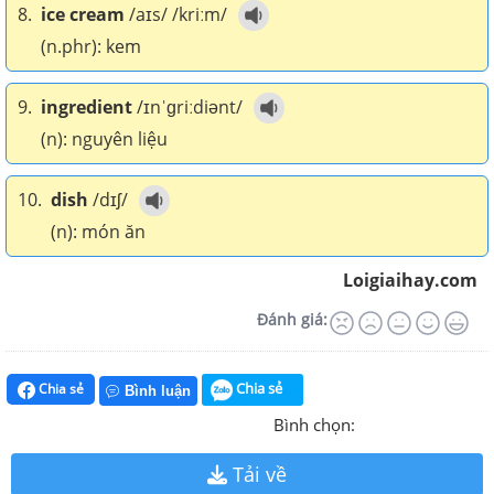
8.
ice cream
/aɪs/ /kriːm/
(n.phr): kem
9.
ingredient
/ɪnˈɡriːdiənt/
(n): nguyên liệu
10.
dish
/dɪʃ/
(n): món ăn
Loigiaihay.com
Đánh giá:
Chia sẻ
Chia sẻ
Bình luận
Bình chọn:
Tải về