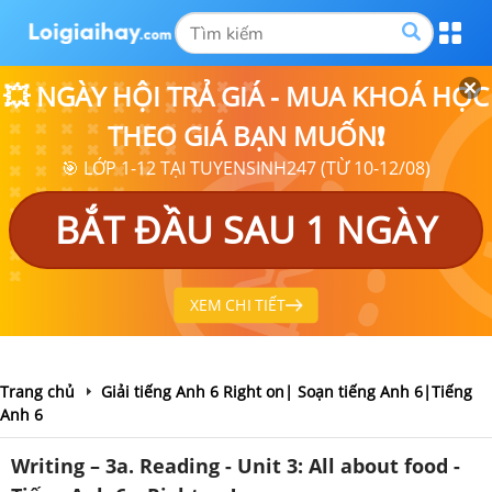
💥 NGÀY HỘI TRẢ GIÁ - MUA KHOÁ HỌC
THEO GIÁ BẠN MUỐN❗
🎯 LỚP 1-12 TẠI TUYENSINH247 (TỪ 10-12/08)
BẮT ĐẦU SAU 1 NGÀY
XEM CHI TIẾT
Trang chủ
Giải tiếng Anh 6 Right on| Soạn tiếng Anh 6|Tiếng
Anh 6
Writing – 3a. Reading - Unit 3: All about food -