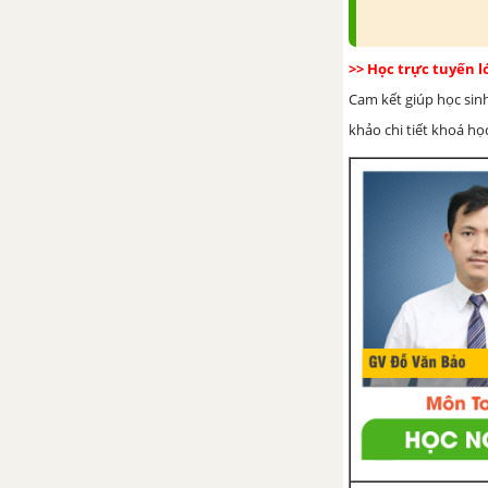
Bài 46. Máy biến áp một pha
Bài 47. Thực Hành: Máy biến áp
>> Học trực tuyến 
Cam kết giúp học sin
Bài 48. Sử dụng hợp lý điện
khảo chi tiết khoá học
năng
Bài 49. Thực Hành :Tính toán
tiêu thụ điện năng trong gia
đình
Tổng kết và ôn tập Chương VI -
VII
CHƯƠNG VIII. MẠNG ĐIỆN
TRONG NHÀ
Bài 50. Đặc điểm và cấu tạo
mạng điện trong nhà