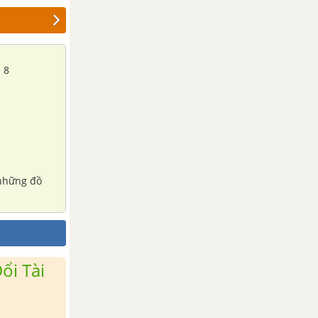
 8
 những đồ
ổi Tài