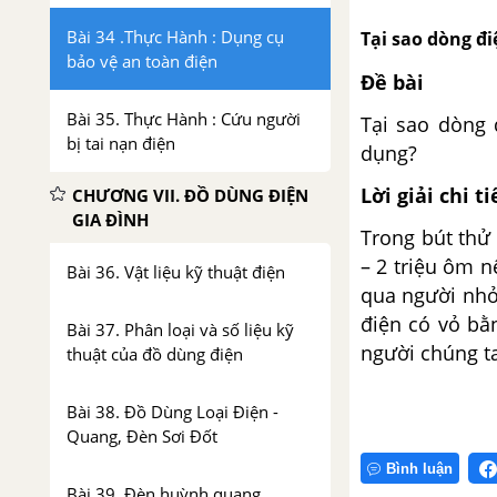
Bài 34 .Thực Hành : Dụng cụ
Tại sao dòng đ
bảo vệ an toàn điện
Đề bài
Bài 35. Thực Hành : Cứu người
Tại sao dòng 
bị tai nạn điện
dụng?
Lời giải chi ti
CHƯƠNG VII. ĐỒ DÙNG ĐIỆN
GIA ĐÌNH
Trong bút thử 
– 2 triệu ôm n
Bài 36. Vật liệu kỹ thuật điện
qua người nhỏ
điện có vỏ bằ
Bài 37. Phân loại và số liệu kỹ
người chúng t
thuật của đồ dùng điện
Bài 38. Đồ Dùng Loại Điện -
Quang, Đèn Sơi Đốt
Bình luận
Bài 39. Đèn huỳnh quang