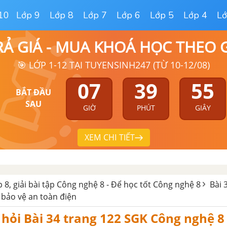
10
Lớp 9
Lớp 8
Lớp 7
Lớp 6
Lớp 5
Lớp 4
Lớ
RẢ GIÁ - MUA KHOÁ HỌC THEO
🎯 LỚP 1-12 TẠI TUYENSINH247 (TỪ 10-12/08)
07
39
54
BẮT ĐẦU
SAU
GIỜ
PHÚT
GIÂY
XEM CHI TIẾT
 8, giải bài tập Công nghệ 8 - Để học tốt Công nghệ 8
Bài 
 bảo vệ an toàn điện
u hỏi Bài 34 trang 122 SGK Công nghệ 8