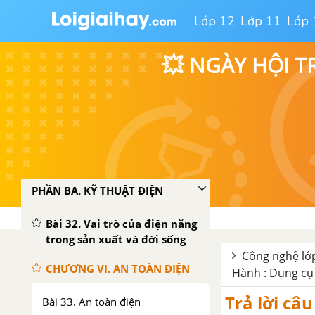
Lớp 12
Lớp 11
Lớp 
Bài 29 . Truyền chuyển động
💥 NGÀY HỘI T
Bài 30. Biến đổi chuyển động
Bài 31. Thực Hành: Truyền và
biến đổi chuyển động
Tổng kết và ôn tập Phần hai
PHẦN BA. KỸ THUẬT ĐIỆN
Bài 32. Vai trò của điện năng
trong sản xuất và đời sống
Công nghệ lớp
CHƯƠNG VI. AN TOÀN ĐIỆN
Hành : Dụng cụ
Trả lời câ
Bài 33. An toàn điện