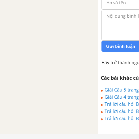
đặt mạch điện
Bài 58. Thiết kế mạch điện
Bài 59. Thực Hành : Thiết kế
mạch điện
Gửi bình luận
Ôn tập Chương VIII
Hãy trở thành ngư
Các bài khác c
Giải Câu 5 tran
Giải Câu 4 tran
Trả lời câu hỏi
Trả lời câu hỏi
Trả lời câu hỏi