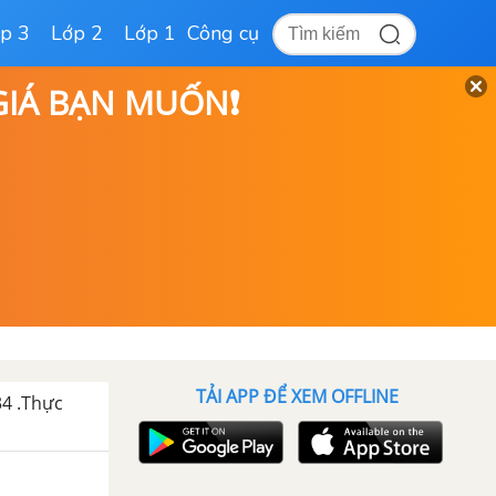
p 3
Lớp 2
Lớp 1
Công cụ
 GIÁ BẠN MUỐN❗
TẢI APP ĐỂ XEM OFFLINE
34 .Thực