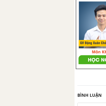
Bài 51. Thiết bị đóng- cắt và lấy
điện của mạng điện trong nhà
Bài 52. Thực Hành : Thiết bị
đóng - cắt và lấy điện
Bài 53. Thiết bị bảo vệ của
mạng điện trong nhà
Bài 54. Thực Hành: Cầu trì
Bài 55. Sơ đồ điện
Bài 56. Thực Hành : Vẽ sơ đồ
nguyên lý mạch điện
BÌNH LUẬN
Bài 57. Thực Hành : Vẽ sơ đồ lắp