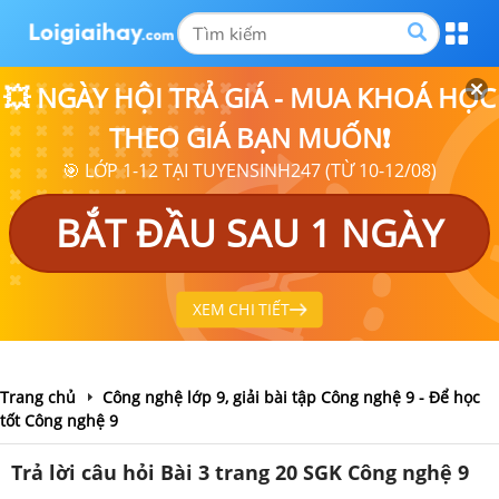
💥 NGÀY HỘI TRẢ GIÁ - MUA KHOÁ HỌC
THEO GIÁ BẠN MUỐN❗
🎯 LỚP 1-12 TẠI TUYENSINH247 (TỪ 10-12/08)
BẮT ĐẦU SAU 1 NGÀY
XEM CHI TIẾT
Trang chủ
Công nghệ lớp 9, giải bài tập Công nghệ 9 - Để học
tốt Công nghệ 9
Trả lời câu hỏi Bài 3 trang 20 SGK Công nghệ 9