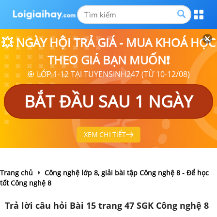
💥 NGÀY HỘI TRẢ GIÁ - MUA KHOÁ HỌC
THEO GIÁ BẠN MUỐN❗
🎯 LỚP 1-12 TẠI TUYENSINH247 (TỪ 10-12/08)
BẮT ĐẦU SAU 1 NGÀY
XEM CHI TIẾT
Trang chủ
Công nghệ lớp 8, giải bài tập Công nghệ 8 - Để học
tốt Công nghệ 8
Trả lời câu hỏi Bài 15 trang 47 SGK Công nghệ 8