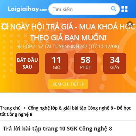
💥 NGÀY HỘI TRẢ GIÁ - MUA KHOÁ HỌC
THEO GIÁ BẠN MUỐN❗
🎯 LỚP 1-12 TẠI TUYENSINH247 (TỪ 10-12/08)
11
58
34
BẮT ĐẦU
SAU
GIỜ
PHÚT
GIÂY
XEM CHI TIẾT
Trang chủ
Công nghệ lớp 8, giải bài tập Công nghệ 8 - Để học
tốt Công nghệ 8
Trả lời bài tập trang 10 SGK Công nghệ 8