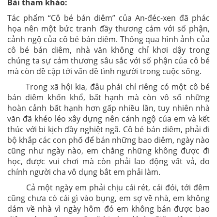
Bài tham khảo:
Tác phẩm “Cô bé bán diêm” của An-đéc-xen đã phác
họa nên một bức tranh đầy thương cảm với số phận,
cảnh ngộ của cô bé bán diêm. Thông qua hình ảnh của
cô bé bán diêm, nhà văn không chỉ khơi dậy trong
chúng ta sự cảm thương sâu sắc với số phận của cô bé
mà còn đề cập tới vấn đề tình người trong cuộc sống.
Trong xã hội kia, đâu phải chỉ riêng có một cô bé
bán diêm khốn khổ, bất hạnh mà còn vô số những
hoàn cảnh bất hạnh hơn gấp nhiều lần, tuy nhiên nhà
văn đã khéo léo xây dựng nên cảnh ngộ của em và kết
thúc với bi kịch đầy nghiệt ngã. Cô bé bán diêm, phải đi
bộ khắp các con phố để bán những bao diêm, ngày nào
cũng như ngày nào, em chẳng những không được đi
học, được vui chơi mà còn phải lao động vất vả, do
chính người cha vô dụng bắt em phải làm.
Cả một ngày em phải chịu cái rét, cái đói, tới đêm
cũng chưa có cái gì vào bụng, em sợ về nhà, em không
dám về nhà vì ngày hôm đó em không bán được bao