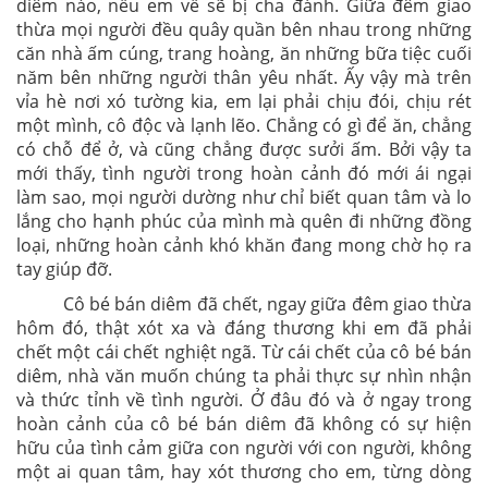
diêm nào, nếu em về sẽ bị cha đánh. Giữa đêm giao
thừa mọi người đều quây quần bên nhau trong những
căn nhà ấm cúng, trang hoàng, ăn những bữa tiệc cuối
năm bên những người thân yêu nhất. Ấy vậy mà trên
vỉa hè nơi xó tường kia, em lại phải chịu đói, chịu rét
một mình, cô độc và lạnh lẽo. Chẳng có gì để ăn, chẳng
có chỗ để ở, và cũng chẳng được sưởi ấm. Bởi vậy ta
mới thấy, tình người trong hoàn cảnh đó mới ái ngại
làm sao, mọi người dường như chỉ biết quan tâm và lo
lắng cho hạnh phúc của mình mà quên đi những đồng
loại, những hoàn cảnh khó khăn đang mong chờ họ ra
tay giúp đỡ.
Cô bé bán diêm đã chết, ngay giữa đêm giao thừa
hôm đó, thật xót xa và đáng thương khi em đã phải
chết một cái chết nghiệt ngã. Từ cái chết của cô bé bán
diêm, nhà văn muốn chúng ta phải thực sự nhìn nhận
và thức tỉnh về tình người. Ở đâu đó và ở ngay trong
hoàn cảnh của cô bé bán diêm đã không có sự hiện
hữu của tình cảm giữa con người với con người, không
một ai quan tâm, hay xót thương cho em, từng dòng