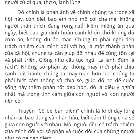
người cứ đi qua, thờ ơ, lạnh lùng.
Đó chính là phản ánh về chính chúng ta trong xã
hội này, còn biết bao em nhỏ mồ côi cha mẹ, không
người thân thích đang rong ruổi kiếm miếng ăn qua
ngày, biết bao gia đình hoàn cảnh khốn khổ không đủ
cơm ăn, không đủ áo mặc. Chúng ta phải nghĩ đến
trách nhiệm của mình đối với họ, là một thành phần
của xã hội, chúng ta cần giúp đỡ nhau để cùng tồn tại
và phát triển. Giống như câu tục ngữ “Lá lành đùm lá
rách”. Những số phận ấy không may mới phải chịu
cảnh bất hạnh, chúng ta may mắn hơn họ, chúng ta
phải biết cảm thông và chia sẻ, giúp đỡ họ để cuộc
sống này thêm phần tốt đẹp hơn, đó là điều ý nghĩa
nhất mà trong tình cảm giữa con người với con người
nên có.
Truyện “Cô bé bán diêm” chính là khơi dậy lòng
nhân ái, bao dung và nhân hậu, biết cảm thông chia sẻ
giữa con người với nhau. Mỗi người đều có trách nhiệm
của mình đối với số phận và cuộc đời của những người
như cô bé bán diêm.