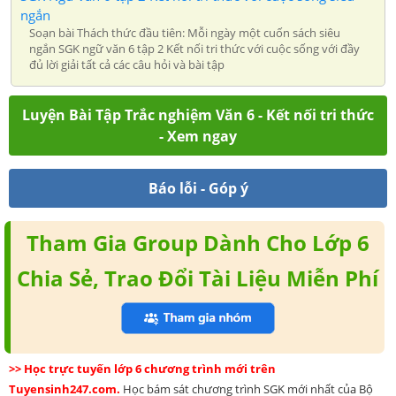
ngắn
Soạn bài Thách thức đầu tiên: Mỗi ngày một cuốn sách siêu
ngắn SGK ngữ văn 6 tập 2 Kết nối tri thức với cuộc sống với đầy
đủ lời giải tất cả các câu hỏi và bài tập
Luyện Bài Tập Trắc nghiệm Văn 6 - Kết nối tri thức
- Xem ngay
Báo lỗi - Góp ý
Tham Gia Group Dành Cho Lớp 6
Chia Sẻ, Trao Đổi Tài Liệu Miễn Phí
>> Học trực tuyến lớp 6 chương trình mới trên
Tuyensinh247.com.
Học bám sát chương trình SGK mới nhất của Bộ