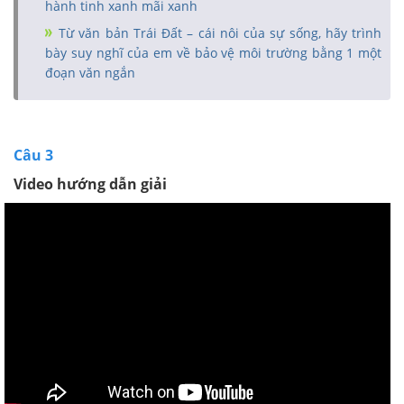
hành tinh xanh mãi xanh
Từ văn bản Trái Đất – cái nôi của sự sống, hãy trình
bày suy nghĩ của em về bảo vệ môi trường bằng 1 một
đoạn văn ngắn
Câu 3
Video hướng dẫn giải