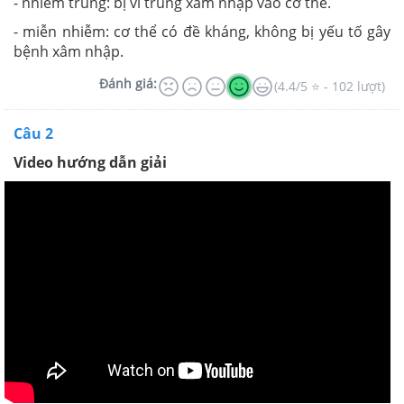
- nhiễm trùng: bị vi trùng xâm nhập vào cơ thể.
- miễn nhiễm: cơ thể có đề kháng, không bị yếu tố gây
bệnh xâm nhập.
Đánh giá:
(4.4/5 ⭐ - 102 lượt)
Câu 2
Video hướng dẫn giải