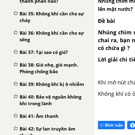
Nhúng chìm một
thành phần nào?
lên mặt nước?
Bài 35: Không khí cần cho sự
Đề bài
cháy
Nhúng chìm m
Bài 36: Không khí cần cho sự
chai ra, bạn 
sống
có chứa gì ?
Bài 37: Tại sao có gió?
Lời giải chi ti
Bài 38: Gió nhẹ, gió mạnh.
Phòng chống bão
Khi mở nút cha
Bài 39: Không khí bị ô nhiễm
Không khí có ở
Bài 40: Bảo vệ nguồn không
khí trong lành
Bài 41: Âm thanh
Bình luận
Bài 42: Sự lan truyền âm