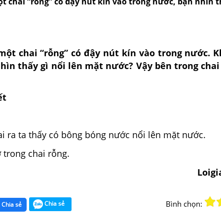
 chai “rỗng” có đậy nút kín vào trong nước, bạn nhìn th
ột chai “rỗng” có đậy nút kín vào trong nước. 
nhìn thấy gì nổi lên mặt nước? Vậy bên trong chai
ết
i ra ta thấy có bông bóng nước nổi lên mặt nước.
 trong chai rỗng.
Loig
Bình chọn:
Chia sẻ
Chia sẻ