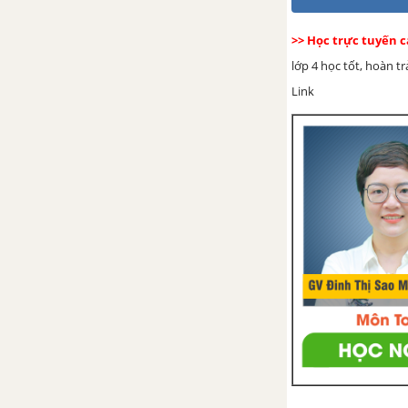
độ
>> Học trực tuyến c
Bài 51: Nóng, lạnh và nhiệt
lớp 4 học tốt, hoàn t
độ (tiếp theo)
Link
Bài 52: Vật dẫn nhiệt và vật
cách nhiệt
Bài 53: Các nguồn nhiệt
Bài 54: Nhiệt cần cho sự
sống
Bài 55-56: Ôn tập: Năng
lượng và vật chất
BÀI 33-34: ÔN TẬP VÀ KIỂM TRA HỌC KÌ I
THỰC VẬT VÀ ĐỘNG VẬT - KHOA HỌC 4