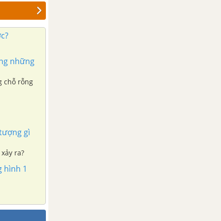
ớc?
ong những
g chỗ rỗng
tượng gì
 xảy ra?
g hình 1