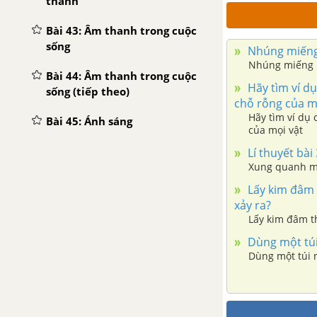
thanh
Bài 43: Âm thanh trong cuộc
sống
Nhúng miếng 
Nhúng miếng b
Bài 44: Âm thanh trong cuộc
Hãy tìm ví d
sống (tiếp theo)
chỗ rỗng của m
Hãy tìm ví dụ
Bài 45: Ánh sáng
của mọi vật
Bài 46: Bóng tối
Lí thuyết bài
Xung quanh mọ
Bài 47: Ánh sáng cần cho
Lấy kim đâm t
cuộc sống
xảy ra?
Lấy kim đâm th
Bài 48: Ánh sáng cần cho sự
Dùng một túi 
sống (tiếp theo)
Dùng một túi n
Bài 49: Ánh sáng và việc bảo
vệ đôi mắt
Bài 50: Nóng, lạnh và nhiệt