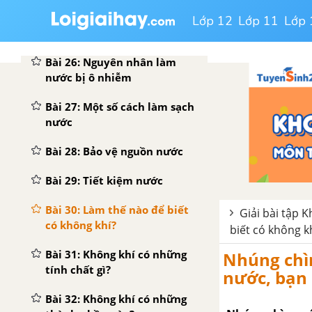
Bài 24: Nước cần cho sự sống
Lớp 12
Lớp 11
Lớp 
Bài 25: Nước bị ô nhiễm
Bài 26: Nguyên nhân làm
nước bị ô nhiễm
Bài 27: Một số cách làm sạch
nước
Bài 28: Bảo vệ nguồn nước
Bài 29: Tiết kiệm nước
Bài 30: Làm thế nào để biết
Giải bài tập 
có không khí?
biết có không k
Bài 31: Không khí có những
Nhúng chìm
tính chất gì?
nước, bạn 
Bài 32: Không khí có những