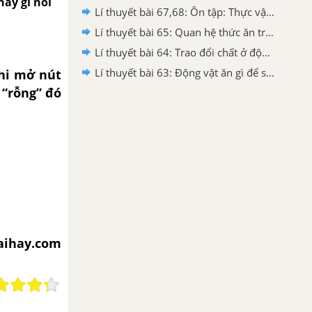
ấy gì nổi
Lí thuyết bài 67,68: Ôn tập: Thực vật và động vật
Lí thuyết bài 65: Quan hệ thức ăn trong tự nhiên
Lí thuyết bài 64: Trao đổi chất ở động vật
Lí thuyết bài 63: Động vật ăn gì để sống
Khi mở nút
 “rỗng” đó
iaihay.com