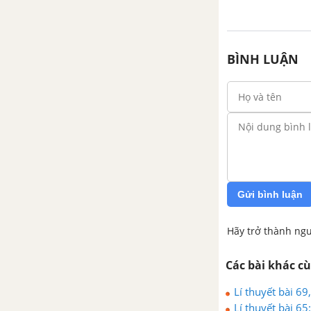
Bài 57: Thực vật cần gì để
sống?
Bài 58: Nhu cầu nước của
BÌNH LUẬN
thực vật
Bài 59: Nhu cầu chất khoáng
của thực vật
Bài 60: Nhu cầu không khí
của thực vật
Bài 61: Trao đổi chất ở thực
Gửi bình luận
vật
Hãy trở thành ngư
Bài 62: Động vật cần gì để
sống?
Các bài khác c
Bài 63: Động vật ăn gì để
Lí thuyết bài 69
sống?
Lí thuyết bài 65