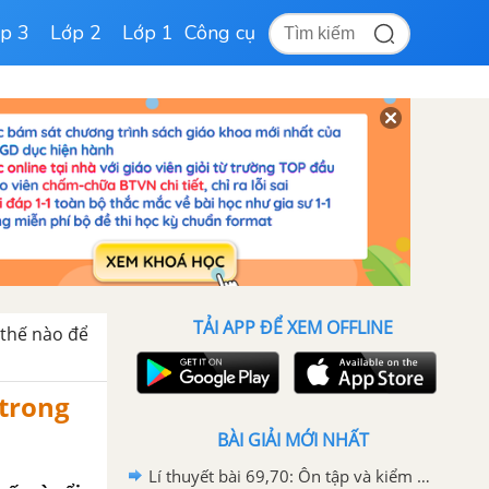
p 3
Lớp 2
Lớp 1
Công cụ
TẢI APP ĐỂ XEM OFFLINE
 thế nào để
 trong
BÀI GIẢI MỚI NHẤT
Lí thuyết bài 69,70: Ôn tập và kiểm tra cuối năm