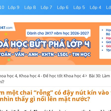
10
Lớp 9
Lớp 8
Lớp 7
Lớp 6
Lớp 5
Lớp 4
Lớ
Khoa học 4, Khoa học 4 - Để học tốt Khoa học 4
Bài 30: Làm
hí?
 một chai “rỗng” có đậy nút kín vào
nhìn thấy gì nổi lên mặt nước?