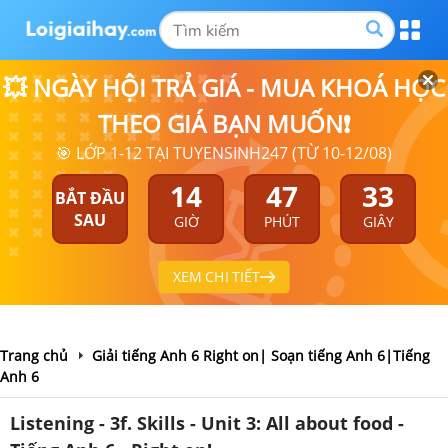
💥 NGÀY HỘI TRẢ GIÁ - MUA KHOÁ HỌC
THEO GIÁ BẠN MUỐN❗
🎯 LỚP 1-12 TẠI TUYENSINH247 (TỪ 10-12/08)
14
47
33
BẮT ĐẦU
SAU
GIỜ
PHÚT
GIÂY
XEM CHI TIẾT
Trang chủ
Giải tiếng Anh 6 Right on| Soạn tiếng Anh 6|Tiếng
Anh 6
Listening - 3f. Skills - Unit 3: All about food -