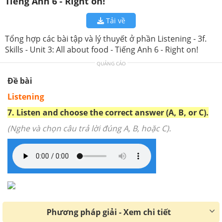
Tiếng Anh 6 - Right on!
Tải về
Tổng hợp các bài tập và lý thuyết ở phần Listening - 3f.
Skills - Unit 3: All about food - Tiếng Anh 6 - Right on!
QUẢNG CÁO
Đề bài
Listening
7. Listen and choose the correct answer (A, B, or C).
(Nghe và chọn câu trả lời đúng A, B, hoặc C).
Phương pháp giải - Xem chi tiết