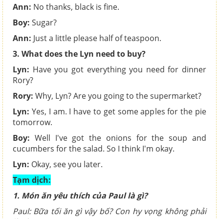
Ann:
No thanks, black is fine.
Boy:
Sugar?
Ann:
Just a little please half of teaspoon.
3. What does the Lyn need to buy?
Lyn:
Have you got everything you need for dinner
Rory?
Rory:
Why, Lyn? Are you going to the supermarket?
Lyn:
Yes, I am. I have to get some apples for the pie
tomorrow.
Boy:
Well I've got the onions for the soup and
cucumbers for the salad. So I think I'm okay.
Lyn:
Okay, see you later.
Tạm dịch:
1. Món ăn yêu thích của Paul là gì?
Paul: Bữa tối ăn gì vậy bố? Con hy vọng không phải