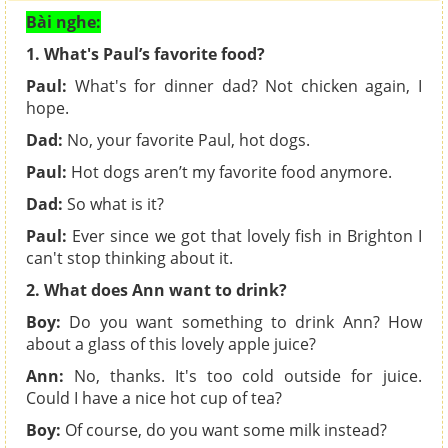
Bài nghe:
1. What's Paul’s favorite food?
Paul:
What's for dinner dad? Not chicken again, I
hope.
Dad:
No, your favorite Paul, hot dogs.
Paul:
Hot dogs aren’t my favorite food anymore.
Dad:
So what is it?
Paul:
Ever since we got that lovely fish in Brighton I
can't stop thinking about it.
2. What does Ann want to drink?
Boy:
Do you want something to drink Ann? How
about a glass of this lovely apple juice?
Ann:
No, thanks. It's too cold outside for juice.
Could I have a nice hot cup of tea?
Boy:
Of course, do you want some milk instead?