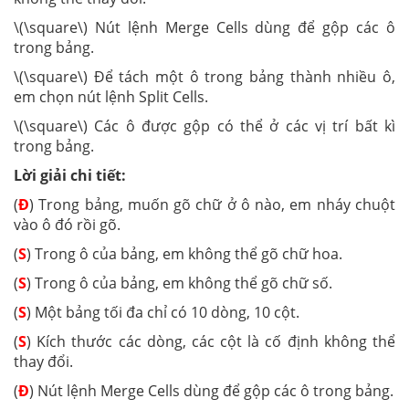
\(\square\) Nút lệnh Merge Cells dùng để gộp các ô
trong bảng.
\(\square\) Để tách một ô trong bảng thành nhiều ô,
em chọn nút lệnh Split Cells.
\(\square\) Các ô được gộp có thể ở các vị trí bất kì
trong bảng.
Lời giải chi tiết:
(
Đ
) Trong bảng, muốn gõ chữ ở ô nào, em nháy chuột
vào ô đó rồi gõ.
(
S
) Trong ô của bảng, em không thể gõ chữ hoa.
(
S
) Trong ô của bảng, em không thể gõ chữ số.
(
S
) Một bảng tối đa chỉ có 10 dòng, 10 cột.
(
S
) Kích thước các dòng, các cột là cố định không thể
thay đổi.
(
Đ
) Nút lệnh Merge Cells dùng để gộp các ô trong bảng.