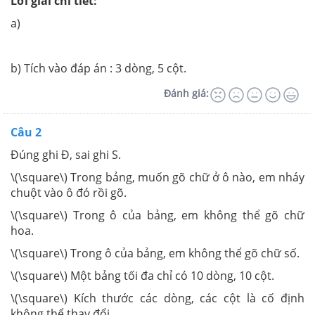
Lời giải chi tiết:
a)
b) Tích vào đáp án : 3 dòng, 5 cột.
Đánh giá:
Câu 2
Đúng ghi Đ, sai ghi S.
\(\square\) Trong bảng, muốn gõ chữ ở ô nào, em nháy
chuột vào ô đó rồi gõ.
\(\square\) Trong ô của bảng, em không thể gõ chữ
hoa.
\(\square\) Trong ô của bảng, em không thể gõ chữ số.
\(\square\) Một bảng tối đa chỉ có 10 dòng, 10 cột.
\(\square\) Kích thước các dòng, các cột là cố định
không thể thay đổi.