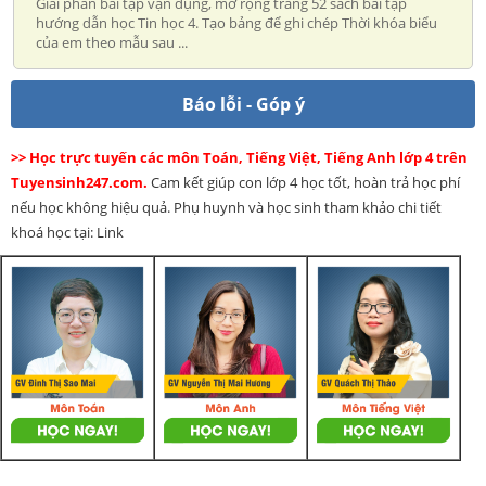
Giải phần bài tập vận dụng, mở rộng trang 52 sách bài tập
hướng dẫn học Tin học 4. Tạo bảng để ghi chép Thời khóa biểu
của em theo mẫu sau ...
Báo lỗi - Góp ý
>> Học trực tuyến các môn Toán, Tiếng Việt, Tiếng Anh lớp 4 trên
Tuyensinh247.com.
Cam kết giúp con lớp 4 học tốt, hoàn trả học phí
nếu học không hiệu quả. Phụ huynh và học sinh tham khảo chi tiết
khoá học tại: Link