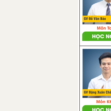
4d. Everyday English
4e. Grammar
4f. Skills
CLIL (PSHE)
Right on! 4
4. Progress Check
Unit 5: London was great!
Từ vựng
Luyện tập từ vựng