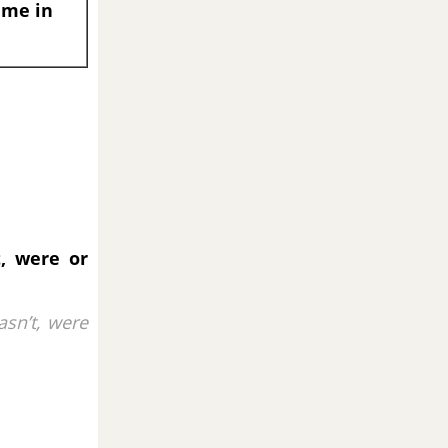
time in
, were or
sn’t, were