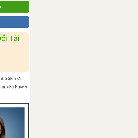
y
ổi Tài
ình SGK mới
 quả. Phụ huynh