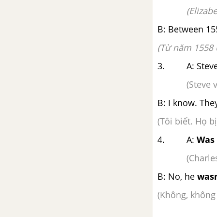
2e. Grammar
(Elizab
2f. Skills
B: Between 15
(Từ năm 1558 
CLIL (Citizenship)
3. A: Steve
Right on! 2
(Steve 
2. Progress check
B: I know. Th
(Tôi biết. Họ b
Unit 3: All about food
4. A:
Was
Từ vựng
(Charles Dic
Luyện tập từ vựng
B: No, he
wasn
(Không, không 
Unit opener