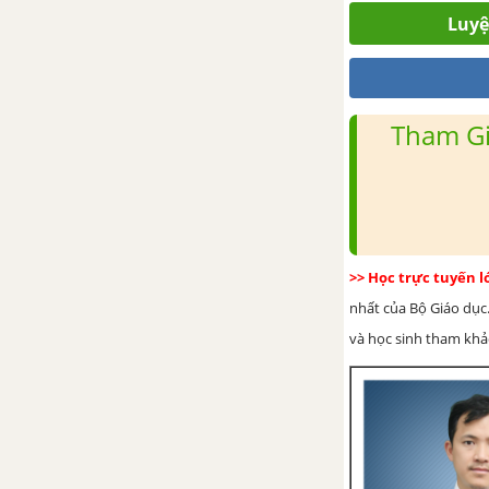
Luyệ
Review 1 (Units 1 - 3)
Review (Units 1 -3)
Tham Gi
Unit 4: Holidays!
Từ vựng
Luyện tập từ vựng
>> Học trực tuyến 
Unit opener
nhất của Bộ Giáo dục.
và học sinh tham khảo 
4a. Reading
4b. Grammar
4c. Vocabulary