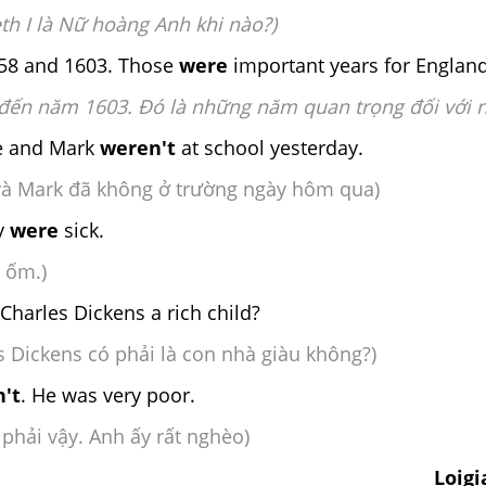
eth I là Nữ hoàng Anh khi nào?)
58 and 1603. Those
were
important years for England
đến năm 1603. Đó là những năm quan trọng đối với 
 and Mark
weren't
at school yesterday.
và Mark đã không ở trường ngày hôm qua)
ey
were
sick.
ị ốm.)
Charles Dickens a rich child?
kens có phải là con nhà giàu không?)
't
. He was very poor.
phải vậy. Anh ấy rất nghèo)
Loig