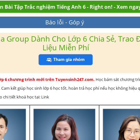
n Bài Tập Trắc nghiệm Tiếng Anh 6 - Right on! - Xem nga
Báo lỗi - Góp ý
a Group Dành Cho Lớp 6 Chia Sẻ, Trao Đ
Liệu Miễn Phí
lớp 6 chương trình mới trên Tuyensinh247.com.
Học bám sát chương tr
 Cam kết giúp học sinh lớp 6 học tốt, hoàn trả học phí nếu học không hiệu
chi tiết khoá học tại: Link