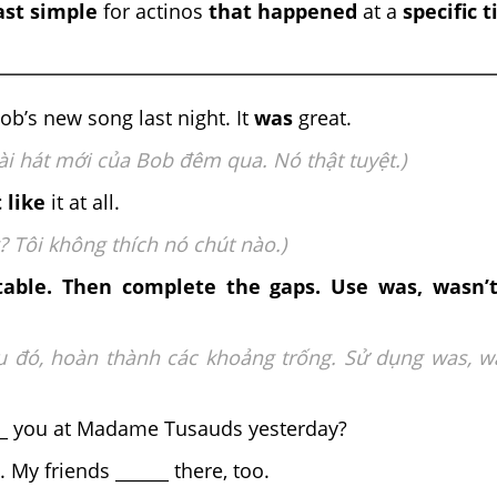
ast simple
for actinos
that happened
at a
specific 
ob’s new song last night. It
was
great.
ài hát mới của Bob đêm qua. Nó thật tuyệt.)
t like
it at all.
? Tôi không thích nó chút nào.)
table. Then complete the gaps. Use was, wasn’t
u đó, hoàn thành các khoảng trống. Sử dụng was, wa
___ you at Madame Tusauds yesterday?
_ . My friends ______ there, too.