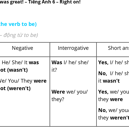
was great! – Tiếng Anh 6 – Right on!
the verb to be)
 động từ to be)
Negative
Interrogative
Short a
/ He/ She/ It
was
Was
I/ he/ she/
Yes,
I/ he/ s
ot (wasn’t)
it?
No,
I/ he/ s
e/ You/ They
were
it
wasn’t
ot (weren’t)
Were
we/ you/
Yes,
we/ you
they?
they
were
No,
we/ you
they
weren’