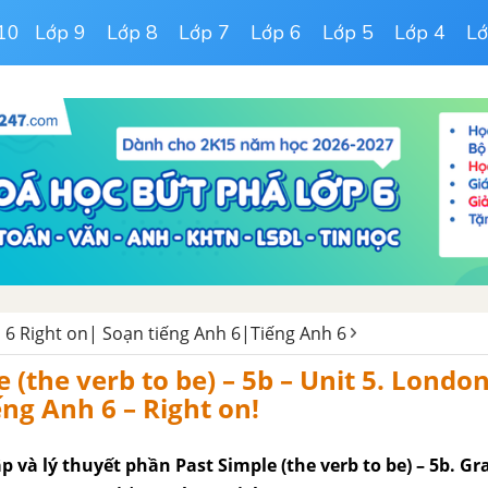
10
Lớp 9
Lớp 8
Lớp 7
Lớp 6
Lớp 5
Lớp 4
Lớ
h 6 Right on| Soạn tiếng Anh 6|Tiếng Anh 6
e (the verb to be) – 5b – Unit 5. Londo
ếng Anh 6 – Right on!
p và lý thuyết phần Past Simple (the verb to be) – 5b. G