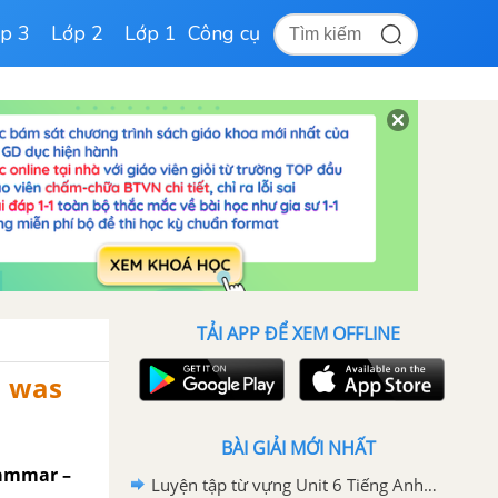
p 3
Lớp 2
Lớp 1
Công cụ
TẢI APP ĐỂ XEM OFFLINE
n was
BÀI GIẢI MỚI NHẤT
rammar –
Luyện tập từ vựng Unit 6 Tiếng Anh 6 Right on