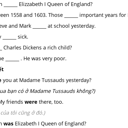
n ______ Elizzabeth I Queen of England?
en 1558 and 1603. Those ______ important years for
teve and Mark ______ at school yesterday.
 ______ sick.
__ Charles Dickens a rich child?
he ______ . He was very poor.
ết
e
you at Madame Tussauds yesterday?
ua bạn có ở Madame Tussauds không?)
My friends
were
there, too.
của tôi cũng ở đó.)
n
was
Elizabeth I Queen of England?