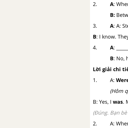
2.
A
: Whe
Unit 2: Every days
B:
Betwe
Từ vựng
3.
A
: A: S
B
: I know. They
Luyện tập từ vựng
4.
A
: ____
Unit opener
B
: No, 
2a. Reading
Lời giải chi ti
1. A:
Wer
2b. Grammar
(Hôm q
2c. Vocabulary
B: Yes, I
was
. 
(Đúng. Bạn bè 
2d. Everyday English
2. A: Whe