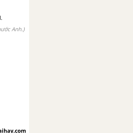
.
nước Anh.)
iaihay.com