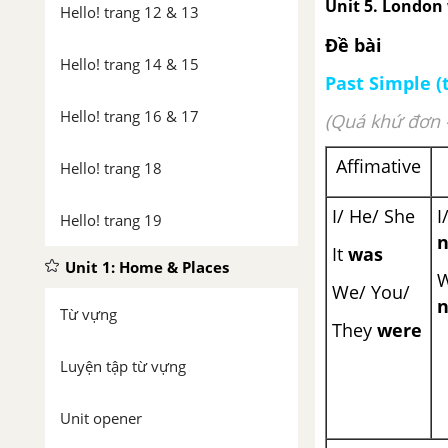
Unit 5. London 
Hello! trang 12 & 13
Đề bài
Hello! trang 14 & 15
Past Simple (
Hello! trang 16 & 17
(Quá khứ đơn –
Affimative
Hello! trang 18
I/ He/ She
I
Hello! trang 19
n
It
was
Unit 1: Home & Places
W
We/ You/
n
Từ vựng
They
were
Luyện tập từ vựng
Unit opener