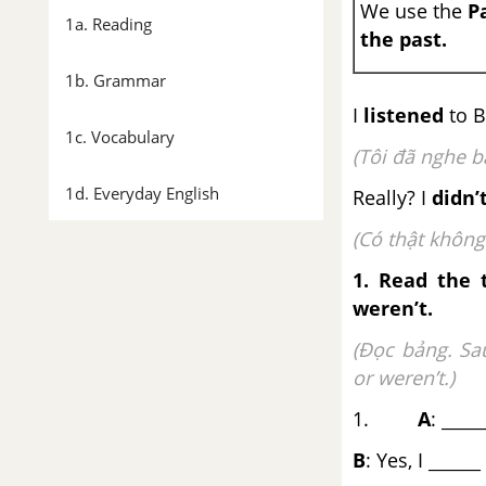
We use the
P
1a. Reading
the past.
1b. Grammar
I
listened
to B
1c. Vocabulary
(Tôi đã nghe b
1d. Everyday English
Really? I
didn’
(Có thật không
1e. Grammar
1. Read the 
1f. Skills
weren’t.
(Đọc bảng. Sa
CLIL (Maths)
or weren’t.)
1.
A
: ___
Right on! 1
B
: Yes, I _____
1. Progress Check