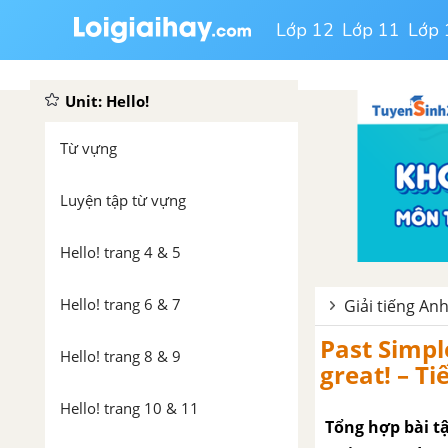
Lớp 12
Lớp 11
Lớp 
Unit: Hello!
Từ vựng
Luyện tập từ vựng
Hello! trang 4 & 5
Hello! trang 6 & 7
Giải tiếng An
Past Simpl
Hello! trang 8 & 9
great! – Ti
Hello! trang 10 & 11
Tổng hợp bài tậ