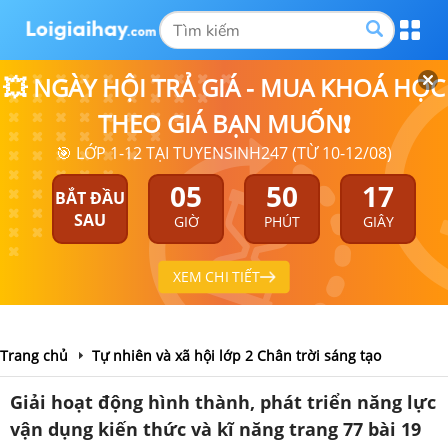
💥 NGÀY HỘI TRẢ GIÁ - MUA KHOÁ HỌC
THEO GIÁ BẠN MUỐN❗
🎯 LỚP 1-12 TẠI TUYENSINH247 (TỪ 10-12/08)
05
50
17
BẮT ĐẦU
SAU
GIỜ
PHÚT
GIÂY
XEM CHI TIẾT
Trang chủ
Tự nhiên và xã hội lớp 2 Chân trời sáng tạo
Giải hoạt động hình thành, phát triển năng lực
vận dụng kiến thức và kĩ năng trang 77 bài 19