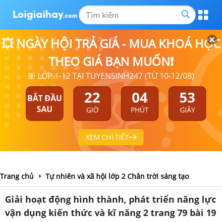
💥 NGÀY HỘI TRẢ GIÁ - MUA KHOÁ HỌC
THEO GIÁ BẠN MUỐN❗
🎯 LỚP 1-12 TẠI TUYENSINH247 (TỪ 10-12/08)
22
04
52
BẮT ĐẦU
SAU
GIỜ
PHÚT
GIÂY
XEM CHI TIẾT
Trang chủ
Tự nhiên và xã hội lớp 2 Chân trời sáng tạo
Giải hoạt động hình thành, phát triển năng lực
vận dụng kiến thức và kĩ năng 2 trang 79 bài 19