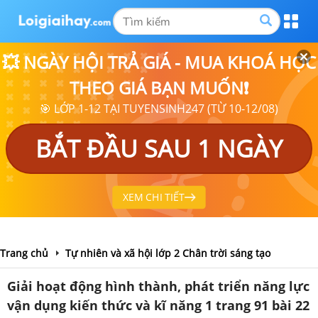
💥 NGÀY HỘI TRẢ GIÁ - MUA KHOÁ HỌC
THEO GIÁ BẠN MUỐN❗
🎯 LỚP 1-12 TẠI TUYENSINH247 (TỪ 10-12/08)
BẮT ĐẦU SAU 1 NGÀY
XEM CHI TIẾT
Trang chủ
Tự nhiên và xã hội lớp 2 Chân trời sáng tạo
Giải hoạt động hình thành, phát triển năng lực
vận dụng kiến thức và kĩ năng 1 trang 91 bài 22