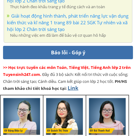
hội lớp 2 Chân trời sáng tạo
Thực hành đeo khẩu trang y tế đúng cách và an toàn
Giải hoạt động hình thành, phát triển năng lực vận dụng
kiến thức và kĩ năng 1 trang 89 bài 22 SGK Tự nhiên và xã
hội lớp 2 Chân trời sáng tạo
Nêu những việc em đã làm để bảo vệ cơ quan hô hấp
Báo lỗi - Góp ý
>> Học trực tuyến các môn Toán, Tiếng Việt, Tiếng Anh lớp 2 trên
Tuyensinh247.com.
Đầy đủ 3 bộ sách: Kết nối tri thức với cuộc sống;
Chân trời sáng tạo; Cánh diều. Cam kết giúp con lớp 2 học tốt.
PH/HS
Link
tham khảo chi tiết khoá học tại: