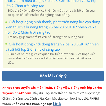
thức và tìm hiểu trang 95 bài 23 SGK Tự nhiên và xã hội
lớp 2 Chân trời sáng tạo
Điều gì sẽ xảy ra đối với cơ thể nếu một trong các bộ phận của
cơ quan bài tiết nước tiểu ngừng hoạt động?
Giải hoạt động hình thành, phát triển năng lực vận dụng
kiến thức và kĩ năng trang 95 bài 23 SGK Tự nhiên và xã
hội lớp 2 Chân trời sáng tạo
Em hãy giúp Nam trả lời câu hỏi trong tình huống sau:
Giải hoạt động khởi động trang 92 bài 23 SGK Tự nhiên
và xã hội lớp 2 Chân trời sáng tạo
- Em biết những gì về cơ quan bài tiết nước tiểu? - Vẽ hoặc viết
ra dự đoán của em về các bộ phận của cơ quan bài tiết nước
tiểu.
Báo lỗi - Góp ý
>> Học trực tuyến các môn Toán, Tiếng Việt, Tiếng Anh lớp 2 trên
Tuyensinh247.com.
Đầy đủ 3 bộ sách: Kết nối tri thức với cuộc sống;
Chân trời sáng tạo; Cánh diều. Cam kết giúp con lớp 2 học tốt.
PH/HS
Link
tham khảo chi tiết khoá học tại: