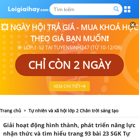
💥 NGÀY HỘI TRẢ GIÁ - MUA KHOÁ HỌC
THEO GIÁ BẠN MUỐN❗
🎯 LỚP 1-12 TẠI TUYENSINH247 (TỪ 10-12/08)
CHỈ CÒN 2 NGÀY
XEM CHI TIẾT
Trang chủ
Tự nhiên và xã hội lớp 2 Chân trời sáng tạo
Giải hoạt động hình thành, phát triển năng lực
nhận thức và tìm hiểu trang 93 bài 23 SGK Tự