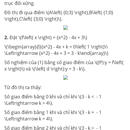
trục đối xứng.
Đồ thị đi qua điểm \(A\left( {0;3} \right),B\left( {1;0}
\right),C\left( {3;0} \right)\).
2.
Đặt \(f\left( x \right) = {x^2} - 4x + 3\)
\(\begin{array}{l}{x^2} - 4x + k = 0\left( 1 \right)\\
\Leftrightarrow {x^2} - 4x + 3 = 3 - k\end{array}\)
Số nghiệm của (1) bằng số giao điểm của \((P):y = f\left(
x \right)\) và \(\left( d \right):y = 3 - k\).
Từ đồ thị ta thấy:
Số giao điểm bằng 0 khi và chỉ khi \(3 - k < - 1
\Leftrightarrow k > 4\).
Số giao điểm bằng 1 khi và chỉ khi \(3 - k = - 1
\Leftrightarrow k = 4\).
Số giao điểm bằng 2 khi và chỉ khi \(3 - k > - 1