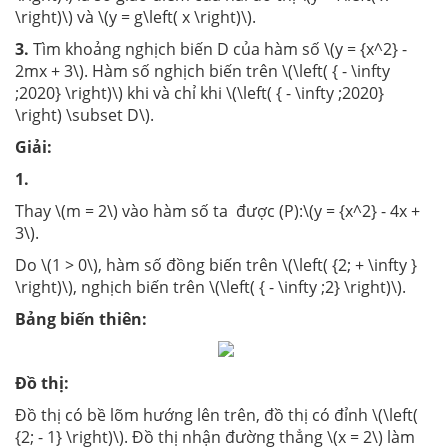
\right)\) và \(y = g\left( x \right)\).
3.
Tìm khoảng nghịch biến D của hàm số \(y = {x^2} -
2mx + 3\). Hàm số nghịch biến trên \(\left( { - \infty
;2020} \right)\) khi và chỉ khi \(\left( { - \infty ;2020}
\right) \subset D\).
Giải:
1.
Thay \(m = 2\) vào hàm số ta được (P):\(y = {x^2} - 4x +
3\).
Do \(1 > 0\), hàm số đồng biến trên \(\left( {2; + \infty }
\right)\), nghịch biến trên \(\left( { - \infty ;2} \right)\).
Bảng biến thiên:
Đồ thị:
Đồ thị có bề lõm hướng lên trên, đồ thị có đỉnh \(\left(
{2; - 1} \right)\). Đồ thị nhận đường thẳng \(x = 2\) làm