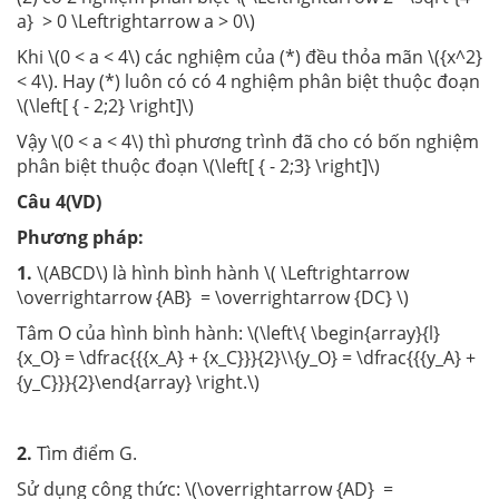
a} > 0 \Leftrightarrow a > 0\)
Khi \(0 < a < 4\) các nghiệm của (*) đều thỏa mãn \({x^2}
< 4\). Hay (*) luôn có có 4 nghiệm phân biệt thuộc đoạn
\(\left[ { - 2;2} \right]\)
Vậy \(0 < a < 4\) thì phương trình đã cho có bốn nghiệm
phân biệt thuộc đoạn \(\left[ { - 2;3} \right]\)
Câu 4(VD)
Phương pháp:
1.
\(ABCD\) là hình bình hành \( \Leftrightarrow
\overrightarrow {AB} = \overrightarrow {DC} \)
Tâm O của hình bình hành: \(\left\{ \begin{array}{l}
{x_O} = \dfrac{{{x_A} + {x_C}}}{2}\\{y_O} = \dfrac{{{y_A} +
{y_C}}}{2}\end{array} \right.\)
2.
Tìm điểm G.
Sử dụng công thức: \(\overrightarrow {AD} =