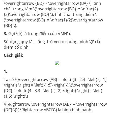
\overrightarrow {BD} - \overrightarrow {BA} \), tính
chất trọng tâm \(\overrightarrow {BG} = \dfrac{2}
{3}\overrightarrow {BO} \), tính chất trung điểm \
(\overrightarrow {BO} = \dfrac{1}{2}\overrightarrow
{BD} \).
3.
Gọi \(I\) là trung điểm của \(MN\).
Sử dụng quy tắc cộng, trừ vectơ chứng minh \(I\) là
điểm cố định.
Cách giải:
1.
Ta có \(\overrightarrow {AB} = \left( {3 - 2;4 - \left( { - 1}
\right)} \right) = \left( {1;5} \right)\);\(\overrightarrow
{DC} = \left( {4 - 3;3 - \left( { - 2} \right)} \right) = \left(
{1;5} \right)\)
\( \Rightarrow \overrightarrow {AB} = \overrightarrow
{DC} \)\( \Rightarrow ABCD\) là hình bình hành.