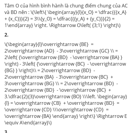
Tâm O của hình bình hành là chung điểm chung của AC
và BD nên : \(\left\{ \begin{array}{l}{x_O} = \dfrac{{{x_A}
+ {x_C}}}{2} = 3\\{y_O} = \dfrac{{{y_A} + {y_C}}}{2} =
1\end{array} \right. \Rightarrow O\left( {3;1} \right)\)
2.
\(\begin{array}{l}\overrightarrow {BE} =
2\overrightarrow {AD} - 3\overrightarrow {GC} \\ =
2\left( {\overrightarrow {BD} - \overrightarrow {BA} }
\right) - 3\left( {\overrightarrow {BC} - \overrightarrow
{BG} } \right)\\ = 2\overrightarrow {BD} -
2\overrightarrow {BA} - 3\overrightarrow {BC} +
3\overrightarrow {BG} \\ = 2\overrightarrow {BD} -
2\overrightarrow {BD} - \overrightarrow {BC} +
3.\dfrac{2}{3}\overrightarrow {BO} \\\left. \begin{array}
{l} = \overrightarrow {CB} + \overrightarrow {BD} =
\overrightarrow {CD} \\\overrightarrow {CD} =
\overrightarrow {BA} \end{array} \right\} \Rightarrow E
\equiv A\end{array}\)
3.