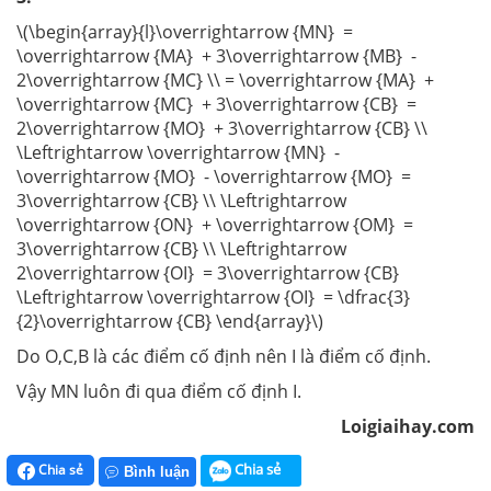
\(\begin{array}{l}\overrightarrow {MN} =
\overrightarrow {MA} + 3\overrightarrow {MB} -
2\overrightarrow {MC} \\ = \overrightarrow {MA} +
\overrightarrow {MC} + 3\overrightarrow {CB} =
2\overrightarrow {MO} + 3\overrightarrow {CB} \\
\Leftrightarrow \overrightarrow {MN} -
\overrightarrow {MO} - \overrightarrow {MO} =
3\overrightarrow {CB} \\ \Leftrightarrow
\overrightarrow {ON} + \overrightarrow {OM} =
3\overrightarrow {CB} \\ \Leftrightarrow
2\overrightarrow {OI} = 3\overrightarrow {CB}
\Leftrightarrow \overrightarrow {OI} = \dfrac{3}
{2}\overrightarrow {CB} \end{array}\)
Do O,C,B là các điểm cố định nên I là điểm cố định.
Vậy MN luôn đi qua điểm cố định I.
Loigiaihay.com
Chia sẻ
Chia sẻ
Bình luận