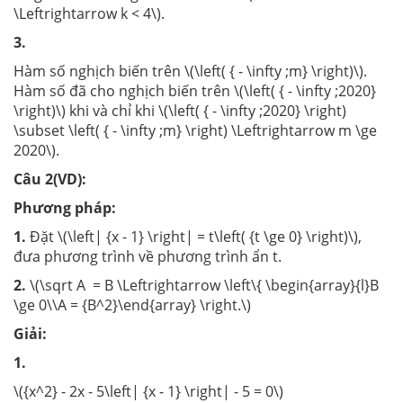
\Leftrightarrow k < 4\).
3.
Hàm số nghịch biến trên \(\left( { - \infty ;m} \right)\).
Hàm số đã cho nghịch biến trên \(\left( { - \infty ;2020}
\right)\) khi và chỉ khi \(\left( { - \infty ;2020} \right)
\subset \left( { - \infty ;m} \right) \Leftrightarrow m \ge
2020\).
Câu 2(VD):
Phương pháp:
1.
Đặt \(\left| {x - 1} \right| = t\left( {t \ge 0} \right)\),
đưa phương trình về phương trình ẩn t.
2.
\(\sqrt A = B \Leftrightarrow \left\{ \begin{array}{l}B
\ge 0\\A = {B^2}\end{array} \right.\)
Giải:
1.
\({x^2} - 2x - 5\left| {x - 1} \right| - 5 = 0\)