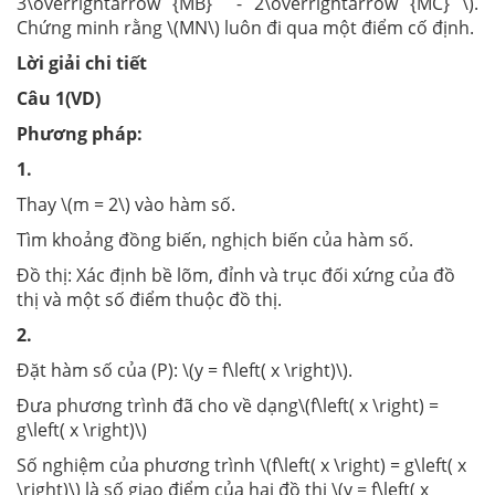
3\overrightarrow {MB} - 2\overrightarrow {MC} \).
Chứng minh rằng \(MN\) luôn đi qua một điểm cố định.
Lời giải chi tiết
Câu 1(VD)
Phương pháp:
1.
Thay \(m = 2\) vào hàm số.
Tìm khoảng đồng biến, nghịch biến của hàm số.
Đồ thị: Xác định bề lõm, đỉnh và trục đối xứng của đồ
thị và một số điểm thuộc đồ thị.
2.
Đặt hàm số của (P): \(y = f\left( x \right)\).
Đưa phương trình đã cho về dạng\(f\left( x \right) =
g\left( x \right)\)
Số nghiệm của phương trình \(f\left( x \right) = g\left( x
\right)\) là số giao điểm của hai đồ thị \(y = f\left( x