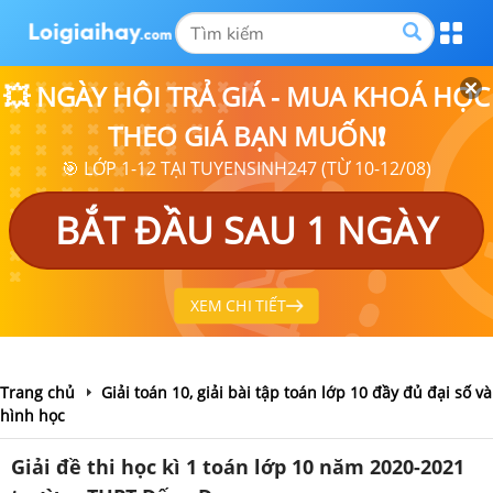
💥 NGÀY HỘI TRẢ GIÁ - MUA KHOÁ HỌC
THEO GIÁ BẠN MUỐN❗
🎯 LỚP 1-12 TẠI TUYENSINH247 (TỪ 10-12/08)
BẮT ĐẦU SAU 1 NGÀY
XEM CHI TIẾT
Trang chủ
Giải toán 10, giải bài tập toán lớp 10 đầy đủ đại số và
hình học
Giải đề thi học kì 1 toán lớp 10 năm 2020-2021