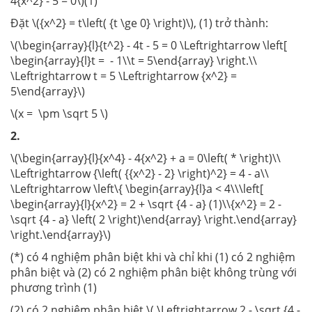
4{x^2} - 5 = 0\)(1)
Đặt \({x^2} = t\left( {t \ge 0} \right)\), (1) trở thành:
\(\begin{array}{l}{t^2} - 4t - 5 = 0 \Leftrightarrow \left[
\begin{array}{l}t = - 1\\t = 5\end{array} \right.\\
\Leftrightarrow t = 5 \Leftrightarrow {x^2} =
5\end{array}\)
\(x = \pm \sqrt 5 \)
2.
\(\begin{array}{l}{x^4} - 4{x^2} + a = 0\left( * \right)\\
\Leftrightarrow {\left( {{x^2} - 2} \right)^2} = 4 - a\\
\Leftrightarrow \left\{ \begin{array}{l}a < 4\\\left[
\begin{array}{l}{x^2} = 2 + \sqrt {4 - a} (1)\\{x^2} = 2 -
\sqrt {4 - a} \left( 2 \right)\end{array} \right.\end{array}
\right.\end{array}\)
(*) có 4 nghiệm phân biệt khi và chỉ khi (1) có 2 nghiệm
phân biệt và (2) có 2 nghiệm phân biệt không trùng với
phương trình (1)
(2) có 2 nghiệm phân biệt \( \Leftrightarrow 2 - \sqrt {4 -