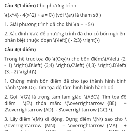
Câu 3(1 điểm)
Cho phương trình:
\({x^4} - 4{x^2} + a = 0\) (với \(a\) là tham số )
1. Giải phương trình đã cho khi \(a = - 5\)
2. Xác định \(a\) để phương trình đã cho có bốn nghiệm
phân biệt thuộc đoạn \(\left[ { - 2;3} \right]\)
Câu 4(3 điểm)
Trong hệ trục tọa độ \((Oxy)\) cho bốn điểm:\(A\left( {2;
- 1} \right),B\left( {3;4} \right),C\left( {4;3} \right),D\left(
{3; - 2} \right)\)
1. Chứng minh bốn điểm đã cho tạo thành hình bình
hành \(ABCD\). Tìm tọa độ tâm hình bình hành đó.
2. Gọi \(G\) là trọng tâm tam giác \(ABC\). Tìm tọa độ
điểm \(E\) thỏa mãn: \(\overrightarrow {BE} =
2\overrightarrow {AD} - 3\overrightarrow {GC} \).
3. Lấy điểm \(M\) di động. Dựng điểm \(N\) sao cho \
(\overrightarrow {MN} = \overrightarrow {MA} +