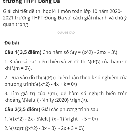
trường THPT Đống Đa
Giải chi tiết đề thi học kì 1 môn toán lớp 10 năm 2020-
2021 trường THPT Đống Đa với cách giải nhanh và chú ý
quan trọng
QUẢNG CÁO
Đề bài
Câu 1( 3,5 điểm)
Cho hàm số :\(y = {x^2} - 2mx + 3\)
1. Khảo sát sự biến thiên và vẽ đồ thị \((P)\) của hàm số
khi \(m = 2\).
2. Dựa vào đồ thị \((P)\), biện luận theo k số nghiệm của
phương trình:\({x^2} - 4x + k = 0\)
3. Tìm giá trị của \(m\) để hàm số nghịch biến trên
khoảng \(\left( { - \infty ;2020} \right)\).
Câu 2(2,5 điểm)
Giải các phương trình sau:
1. \({x^2} - 2x - 5\left| {x - 1} \right| - 5 = 0\)
2. \(\sqrt {{x^2} - 3x + 3} - 2x + 3 = 0\)