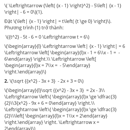
\( \Leftrightarrow {\left( {x - 1} \right)^2} - 5\left| {x - 1}
\right| - 6 = 0\)(1).
Đặt \(\left| {x - 1} \right| = t\left( {t \ge 0} \right)\).
Phương trình (1) trở thành:
\({t^2} - 5t - 6 = 0 \Leftrightarrow t = 6\)
\(\begin{array}{l} \Leftrightarrow \left| {x - 1} \right| = 6
\Leftrightarrow \left[ \begin{array}{l}x - 1 = 6\\x - 1 = -
6\end{array} \right.\\ \Leftrightarrow \left[
\begin{array}{l}x = 7\\x = - 5\end{array}
\right.\end{array}\)
2.
\(\sqrt {{x^2} - 3x + 3} - 2x + 3 = 0\)
\(\begin{array}{l}\sqrt {{x^2} - 3x + 3} = 2x - 3\\
\Leftrightarrow \left\{ \begin{array}{l}x \ge \dfrac{3}
{2}\\3{x^2} - 9x + 6 = 0\end{array} \right.\\
\Leftrightarrow \left\{ \begin{array}{l}x \ge \dfrac{3}
{2}\\\left[ \begin{array}{l}x = 1\\x = 2\end{array}
\right.\end{array} \right. \Leftrightarrow x =
2\end{array}\)