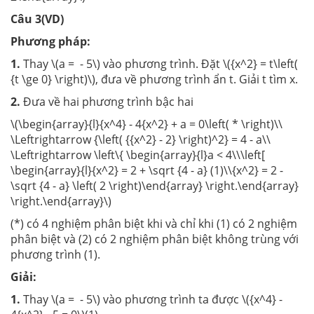
Câu 3(VD)
Phương pháp:
1.
Thay \(a = - 5\) vào phương trình. Đặt \({x^2} = t\left(
{t \ge 0} \right)\), đưa về phương trình ẩn t. Giải t tìm x.
2.
Đưa về hai phương trình bậc hai
\(\begin{array}{l}{x^4} - 4{x^2} + a = 0\left( * \right)\\
\Leftrightarrow {\left( {{x^2} - 2} \right)^2} = 4 - a\\
\Leftrightarrow \left\{ \begin{array}{l}a < 4\\\left[
\begin{array}{l}{x^2} = 2 + \sqrt {4 - a} (1)\\{x^2} = 2 -
\sqrt {4 - a} \left( 2 \right)\end{array} \right.\end{array}
\right.\end{array}\)
(*) có 4 nghiệm phân biệt khi và chỉ khi (1) có 2 nghiệm
phân biệt và (2) có 2 nghiệm phân biệt không trùng với
phương trình (1).
Giải:
1.
Thay \(a = - 5\) vào phương trình ta được \({x^4} -