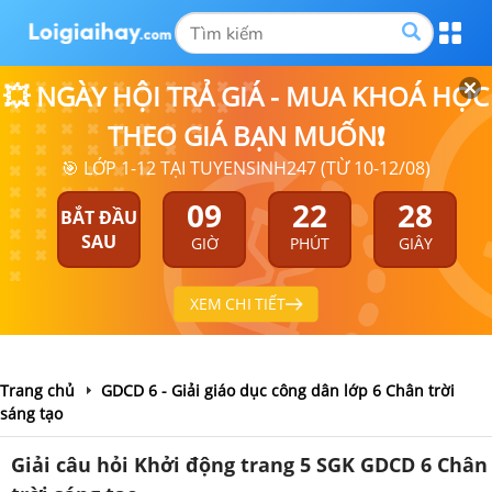
💥 NGÀY HỘI TRẢ GIÁ - MUA KHOÁ HỌC
THEO GIÁ BẠN MUỐN❗
🎯 LỚP 1-12 TẠI TUYENSINH247 (TỪ 10-12/08)
09
22
27
BẮT ĐẦU
SAU
GIỜ
PHÚT
GIÂY
XEM CHI TIẾT
Trang chủ
GDCD 6 - Giải giáo dục công dân lớp 6 Chân trời
sáng tạo
Giải câu hỏi Khởi động trang 5 SGK GDCD 6 Chân