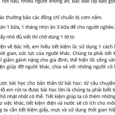
i hơi nẫu, nhiều người không ăn, Bác bảo lấy dao gọ
 Bác thường bảo các đồng chỉ chuẩn bị cơm nắm.
 ăn 1 bữa, 1 tháng nhịn ăn 3 bữa để cho người nghèo.
ấy nhỏ đủ viết thì chớ dùng 1 tờ to
ện về Bác Hồ, em hiểu tiết kiệm là: sử dụng 1 cách 
thời gian, sức lực của người khác. Chúng ta phải tiết k
ỉ giảm gánh nặng cho gia đình, thể hiện lối sống v
iện giúp đỡ người khác, chia sẻ với những người có
được bài học cho bản thân từ bài học: từ câu chuyện
ồ em rút ra được bài học lớn là chúng ta phải biết t
nhỏ nhặt nhất có thể. Tiết kiệm giúp ta có thêm nhữ
 việc khác, tiết kiệm điện và nước sẽ có ích cho môi
g ta cần tiết kiệm giấy, mực và sử dụng thời gian h