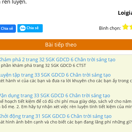
à rèn luyện.
Loig
Bình chọn:
Chia sẻ
Chia sẻ
Bài tiếp theo
 Khám phá 2 trang 32 SGK GDCD 6 Chân trời sáng tạo
ỏi phần khám phá trang 32 SGK GDCD 6 CTST
 Luyện tập trang 33 SGK GDCD 6 Chân trời sáng tạo
t hành vi của các bạn và đưa ra lời khuyên cho các bạn ấy trong c
 Vận dụng trang 33 SGK GDCD 6 Chân trời sáng tạo
 kế hoạch tiết kiệm để có đủ chi phí mua giày dép, sách vở cho nă
 bố mẹ. 2. Em hãy tự nhận xét việc rèn luyện tính tiết kiệm của mì
. Nêu 5 điều góp ý cho chính em, bạn bè và người thân để cùng nh
 Khởi động trang 31 SGK GDCD 6 Chân trời sáng tạo
át hình ảnh bên cạnh và cho biết các bạn đang lãng phí những gì?