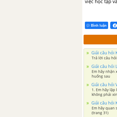
việc học tập v
Khởi động trang 48 GDCD 6 -
Chân trời sáng tạo
Bình luận
Khám phá 1 trang 48 GDCD 6 -
Chân trời sáng tạo
Khám phá 2 trang 48,49 GDCD
Giải câu hỏi
6 - Chân trời sáng tạo
Trả lời câu h
Giải câu hỏi
Khám phá 2 trang 50 GDCD 6 -
Em hãy nhận xé
Chân trời sáng tạo
huống sau
Giải câu hỏi
Luyện tập trang 51 GDCD 6 -
1. Em hãy lập
không phải xin
Chân trời sáng tạo
và người thân
Giải câu hỏi
tích cực hơn.
Em hãy quan s
Vận dụng trang 51 GDCD 6 -
(trang 31)
Chân trời sáng tạo