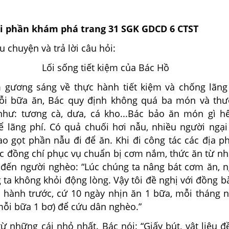
hỏi phần khám phá trang 31 SGK GDCD 6 CTST
 chuyện và trả lời câu hỏi:
Lối sống tiết kiệm của Bác Hồ
 gương sáng về thực hành tiết kiệm và chống lãng
ỗi bữa ăn, Bác quy định không quá ba món và thư
hư: tương cà, dưa, cá kho...Bác bảo ăn món gì h
 lãng phí. Có quả chuối hơi nẫu, nhiều người ngại
ao gọt phần nẫu đi để ăn. Khi đi công tác các địa p
c đồng chí phục vụ chuẩn bị cơm nắm, thức ăn từ nh
 đến người nghèo: “Lúc chúng ta nâng bát cơm ăn, n
 ta không khỏi động lòng. Vậy tôi đề nghị với đồng 
ực hành trước, cứ 10 ngày nhịn ăn 1 bữa, mỗi tháng 
ỗi bữa 1 bơ) để cứu dân nghèo.”
từ những cái nhỏ nhất. Bác nói: “Giấy bút, vật liệu đ