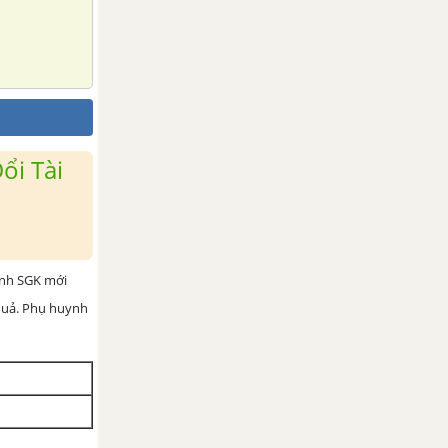
ổi Tài
ình SGK mới
 quả. Phụ huynh