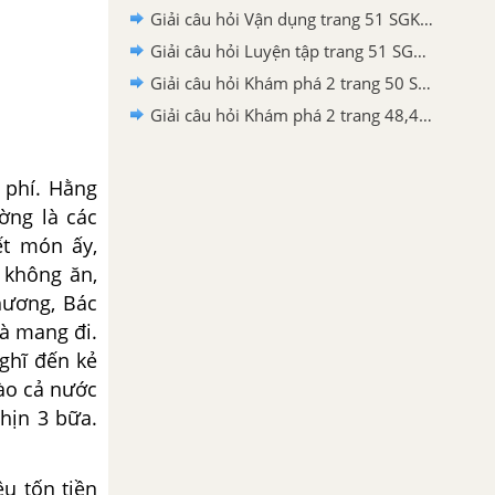
Giải câu hỏi Vận dụng trang 51 SGK GDCD 6 Chân trời sáng tạo
Giải câu hỏi Luyện tập trang 51 SGK GDCD 6 Chân trời sáng tạo
Giải câu hỏi Khám phá 2 trang 50 SGK GDCD 6 Chân trời sáng tạo
Giải câu hỏi Khám phá 2 trang 48,49 SGK GDCD 6 Chân trời sáng tạo
 phí. Hằng
ờng là các
ết món ấy,
 không ăn,
hương, Bác
à mang đi.
ghĩ đến kẻ
bào cả nước
nhịn 3 bữa.
ều tốn tiền