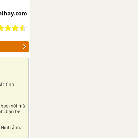
iaihay.com
ác tình
m học mới mà
nh, bạn bè
au thay đổi
 Hình ảnh.