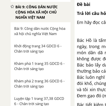
Đề bài
BÀI 9: CÔNG DÂN NƯỚC
CỘNG HÒA XÃ HỘI CHỦ
Trả lời câu 
NGHĨA VIỆT NAM
Em hãy đọc câu
Bài 9: Công dân nước Cộng hòa
xã hội chủ nghĩa Việt Nam
Bác Hồ là tấm
ngày, trong m
Khởi động trang 34 GDCD 6 -
Chân trời sáng tạo
món dân dã n
không được để
Khám phá 1 trang 35 GDCD 6 -
Bác bảo lấy d
Chân trời sáng tạo
thường bảo cá
Bác luôn nghĩ
Khám phá 2 trang 36 GDCD 6 -
đói khổ, chúng
Chân trời sáng tạo
và tôi xin th
Đem gạo đó (m
Luyện tập 1 trang 37,38 GDCD
6 - Chân trời sáng tạo
Bác tiết kiệm 