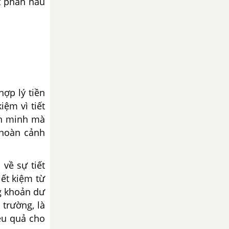
t phần nẫu
hợp lý tiền
iệm vì tiết
ăn minh mà
 hoàn cảnh
 về sự tiết
iết kiệm từ
ng khoản dư
 trường, là
iệu quả cho