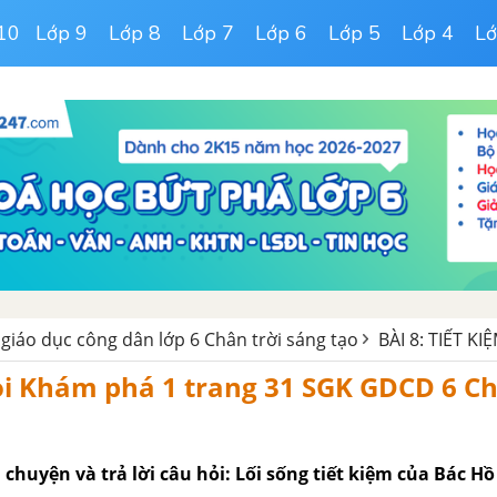
10
Lớp 9
Lớp 8
Lớp 7
Lớp 6
Lớp 5
Lớp 4
Lớ
 giáo dục công dân lớp 6 Chân trời sáng tạo
BÀI 8: TIẾT KI
ỏi Khám phá 1 trang 31 SGK GDCD 6 Ch
chuyện và trả lời câu hỏi: Lối sống tiết kiệm của Bác Hồ