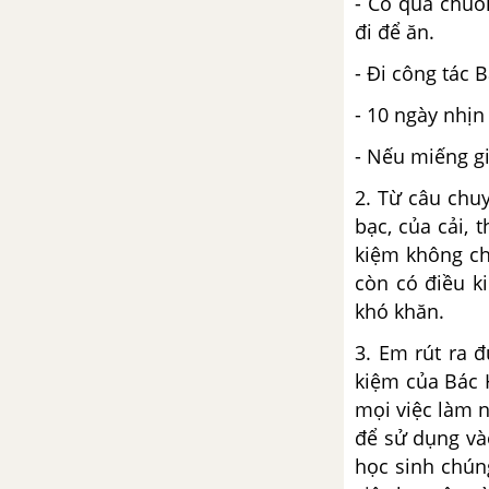
- Có quả chuố
Chân trời sáng tạo
đi để ăn.
Khám phá 2 trang 45,46 GDCD
- Đi công tác
6 - Chân trời sáng tạo
- 10 ngày nhịn
Luyện tập trang 46,47 GDCD 6 -
- Nếu miếng gi
Chân trời sáng tạo
2. Từ câu chuy
bạc, của cải, 
Vận dụng trang 47 GDCD 6 -
Chân trời sáng tạo
kiệm không ch
còn có điều k
Lý thuyết Bài 11: Quyền cơ bản
khó khăn.
của trẻ em
3. Em rút ra 
kiệm của Bác H
BÀI 12: THỰC HIỆN QUYỀN
TRẺ EM
mọi việc làm 
để sử dụng vào
Lý thuyết Bài 12: Thực hiện
học sinh chún
quyền trẻ em