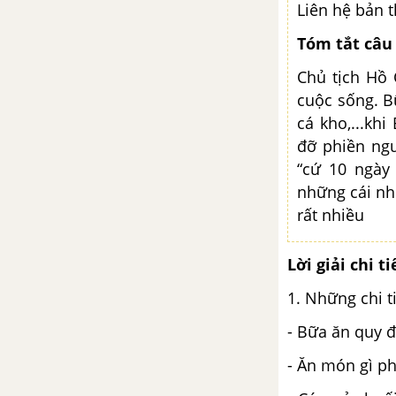
Liên hệ bản 
Chân trời sáng tạo
Tóm tắt câu
Khám phá 2 trang 41 GDCD 6 -
Chủ tịch Hồ 
Chân trời sáng tạo
cuộc sống. B
cá kho,...kh
Luyện tập trang 42, 43 GDCD 6
đỡ phiền ngư
- Chân trời sáng tạo
“cứ 10 ngày
những cái nhỏ
Vận dụng trang 43 GDCD 6 -
rất nhiều
Chân trời sáng tạo
BÀI 11: QUYỀN CƠ BẢN CỦA
Lời giải chi ti
TRẺ EM
1. Những chi t
Khám phá 1 trang 44 GDCD 6 -
- Bữa ăn quy 
Chân trời sáng tạo
- Ăn món gì ph
Khởi động trang 44 GDCD 6 -