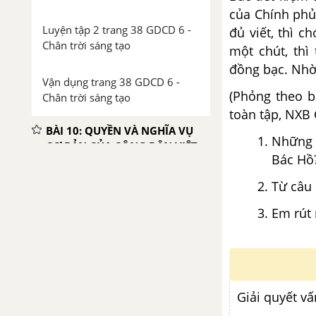
của Chính phủ,
Luyện tập 2 trang 38 GDCD 6 -
đủ viết, thì c
Chân trời sáng tạo
một chút, thì
đồng bạc. Nhờ 
Vận dụng trang 38 GDCD 6 -
(Phỏng theo 
Chân trời sáng tạo
toàn tập, NXB 
BÀI 10: QUYỀN VÀ NGHĨA VỤ
Những c
CƠ BẢN CỦA CÔNG DÂN VIỆT
Bác Hồ
NAM
Từ câu 
Lý thuyết Bài 10: Quyền và
nghĩa vụ cơ bản của công dân
Em rút 
Việt Nam
Khởi động trang 39 GDCD 6 -
Chân trời sáng tạo
Giải quyết vấ
Khám phá 1 trang 40 GDCD 6 -