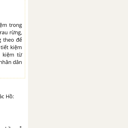
iệm trong
rau rừng,
g theo để
tiết kiệm
 kiệm từ
 nhân dân
ác Hồ: