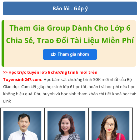
Báo lỗi - Góp ý
Tham Gia Group Dành Cho Lớp 6
Chia Sẻ, Trao Đổi Tài Liệu Miễn Phí
>> Học trực tuyến lớp 6 chương trình mới trên
Tuyensinh247.com.
Học bám sát chương trình SGK mới nhất của Bộ
Giáo dục. Cam kết giúp học sinh lớp 6 học tốt, hoàn trả học phí nếu học
không hiệu quả. Phụ huynh và học sinh tham khảo chi tiết khoá học tại:
Link