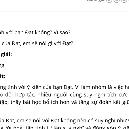
h với bạn Đạt không? Vì sao?
của Đạt, em sẽ nói gì với Đạt?
giải:
ng
ết:
g tình với ý kiến của bạn Đạt. Vì làm nhóm là việc h
o đổi hợp tác, nhiều người cùng suy nghĩ tích cực
tập, thấy bài học bổ ích hơn và tăng sự đoàn kết gi
ủa Đạt, em sẽ nói với Đạt không nên có suy nghĩ như v
gười phải tập tính tự lập suy nghĩ và đóng góp ý ki