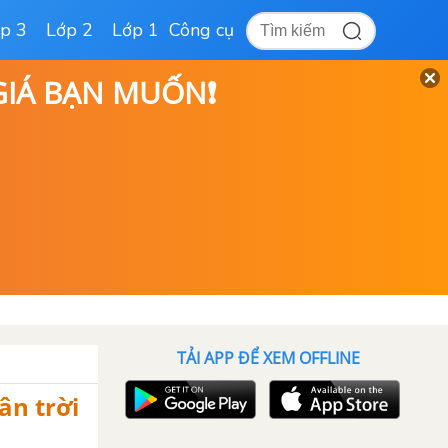
p 3
Lớp 2
Lớp 1
Công cụ
 GIÁ BẠN MUỐN❗
TẢI APP ĐỂ XEM OFFLINE
ân trời