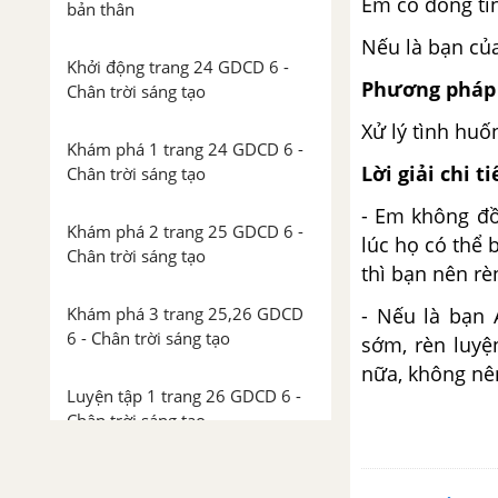
Em có đồng tìn
bản thân
Nếu là bạn của
Khởi động trang 24 GDCD 6 -
Phương pháp 
Chân trời sáng tạo
Xử lý tình huố
Khám phá 1 trang 24 GDCD 6 -
Lời giải chi ti
Chân trời sáng tạo
- Em không đồ
Khám phá 2 trang 25 GDCD 6 -
lúc họ có thể
Chân trời sáng tạo
thì bạn nên rè
Khám phá 3 trang 25,26 GDCD
- Nếu là bạn
6 - Chân trời sáng tạo
sớm, rèn luyệ
nữa, không nê
Luyện tập 1 trang 26 GDCD 6 -
Chân trời sáng tạo
Luyện tập 2 trang 27 GDCD 6 -