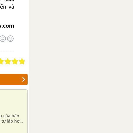
iển và
y.com
ập của bản
 tự lập hơn