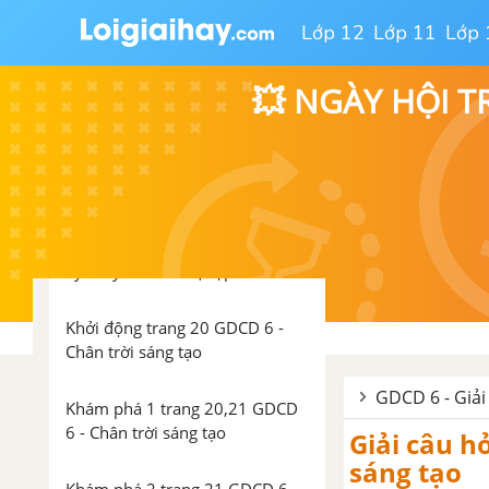
6 - Chân trời sáng tạo
Lớp 12
Lớp 11
Lớp 
Luyện tập trang 18 GDCD 6 -
Chân trời sáng tạo
💥 NGÀY HỘI T
Vận dụng trang 19 GDCD 6 -
Chân trời sáng tạo
BÀI 5: TỰ LẬP
Lý thuyết Bài 5: Tự lập
Khởi động trang 20 GDCD 6 -
Chân trời sáng tạo
GDCD 6 - Giải
Khám phá 1 trang 20,21 GDCD
6 - Chân trời sáng tạo
Giải câu h
sáng tạo