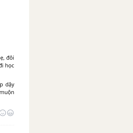
ẹ, đôi
đi học
ập dậy
c muộn