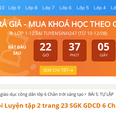
10
Lớp 9
Lớp 8
Lớp 7
Lớp 6
Lớp 5
Lớp 4
Lớ
RẢ GIÁ - MUA KHOÁ HỌC THEO
🎯 LỚP 1-12 TẠI TUYENSINH247 (TỪ 10-12/08)
22
37
04
BẮT ĐẦU
SAU
GIỜ
PHÚT
GIÂY
XEM CHI TIẾT
 giáo dục công dân lớp 6 Chân trời sáng tạo
BÀI 5: TỰ LẬP
ỏi Luyện tập 2 trang 23 SGK GDCD 6 Ch