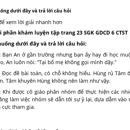
ống dưới đây và trả lời câu hỏi
để xem lời giải nhanh hơn
ỏi phần khám luyện tập trang 23 SGK GDCD 6 CTST
huống dưới đây và trả lời câu hỏi:
:
Bạn An ở gần trường nhưng bạn ấy hay đi học muộ
do, An luôn nói: “Tại bố mẹ không gọi mình dậy.”
:
Đọc đề bài toán, có chỗ không hiểu. Hùng rủ Tâm 
n. Tâm khuyên Hùng không nên làm như vậy.
:
Khi được cô giáo phân nhóm để thực hiện các nh
rằng làm việc nhóm sẽ dẫn tới sự ỷ lại, dựa dẫm vào
 cực tham gia.