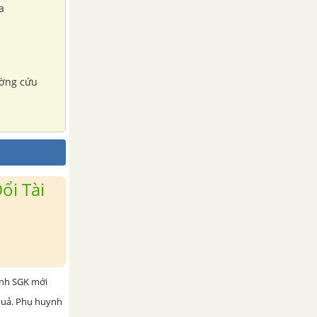
a
ường cứu
ổi Tài
ình SGK mới
 quả. Phụ huynh