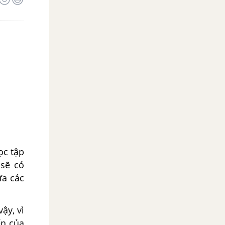
ọc tập
 sẽ có
ữa các
ậy, vì
ến của