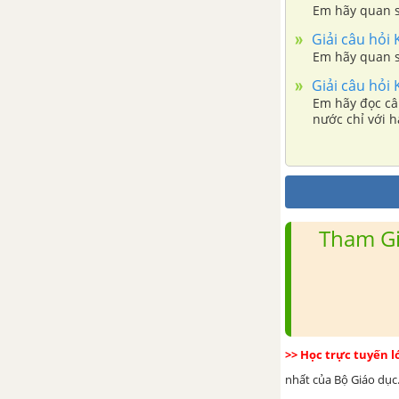
Em hãy quan s
xã hội chủ nghĩa Việt Nam
Giải câu hỏi
Em hãy quan s
Khởi động trang 34 GDCD 6 -
Chân trời sáng tạo
Giải câu hỏi
Em hãy đọc câu
nước chỉ với h
Khám phá 1 trang 35 GDCD 6 -
Chân trời sáng tạo
Khám phá 2 trang 36 GDCD 6 -
Chân trời sáng tạo
Tham Gi
Luyện tập 1 trang 37,38 GDCD
6 - Chân trời sáng tạo
Luyện tập 2 trang 38 GDCD 6 -
Chân trời sáng tạo
>> Học trực tuyến 
nhất của Bộ Giáo dục.
Vận dụng trang 38 GDCD 6 -