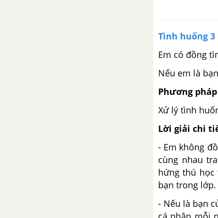
Khám phá 3 trang 29 GDCD 6 -
Chân trời sáng tạo
Tình huống 3
Em có đồng tìn
Luyện tập 1 trang 30 GDCD 6 -
Chân trời sáng tạo
Nếu em là bạn 
Phương pháp 
Luyện tập 2 trang 30 GDCD 6 -
Chân trời sáng tạo
Xử lý tình huố
Lời giải chi ti
Vận dụng trang 30 GDCD 6 -
Chân trời sáng tạo
- Em không đồn
cùng nhau tra
BÀI 8: TIẾT KIỆM
hứng thú học 
bạn trong lớp.
Lý thuyết Bài 8: Tiết kiệm
- Nếu là bạn c
Khởi động trang 31 GDCD 6 -
cá nhân mỗi n