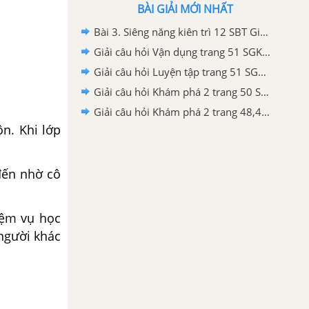
BÀI GIẢI MỚI NHẤT
Bài 3. Siêng năng kiên trì 12 SBT Giáo dục công dân 6 - Chân trời sáng tạo
Giải câu hỏi Vận dụng trang 51 SGK GDCD 6 Chân trời sáng tạo
Giải câu hỏi Luyện tập trang 51 SGK GDCD 6 Chân trời sáng tạo
Giải câu hỏi Khám phá 2 trang 50 SGK GDCD 6 Chân trời sáng tạo
Giải câu hỏi Khám phá 2 trang 48,49 SGK GDCD 6 Chân trời sáng tạo
n. Khi lớp
đến nhờ cô
iệm vụ học
 người khác