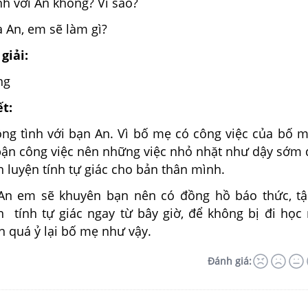
h với An không? Vì sao?
 An, em sẽ làm gì?
giải:
ng
ết:
ng tình với bạn An. Vì bố mẹ có công việc của bố m
 bận công việc nên những việc nhỏ nhặt như dậy sớm 
n luyện tính tự giác cho bản thân mình.
 An em sẽ khuyên bạn nên có đồng hồ báo thức, t
n tính tự giác ngay từ bây giờ, để không bị đi họ
n quá ỷ lại bố mẹ như vậy.
Đánh giá: