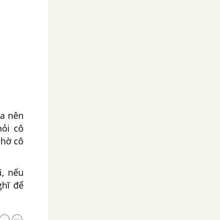
ta nên
hỏi cô
nhờ cô
i, nếu
ghĩ để