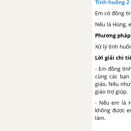
Chân trời sáng tạo
Tình huống 2
Em có đồng tì
Vận dụng trang 27 GDCD 6 -
Chân trời sáng tạo
Nếu là Hùng, 
Phương pháp 
BÀI 7: ỨNG PHÓ VỚI TÌNH
HUỐNG NGUY HIỂM
Xử lý tình huố
Lý thuyết Bài 7: Ứng phó với
Lời giải chi ti
tình huống nguy hiểm
- Em đồng tình
cùng các bạn 
Khởi động trang 28 GDCD 6 -
giáo. Nếu như
Chân trời sáng tạo
giáo trợ giúp.
Khám phá 1 trang 28 GDCD 6 -
- Nếu em là H
Chân trời sáng tạo
không được em
làm.
Khám phá 2 trang 29 GDCD 6 -
Chân trời sáng tạo