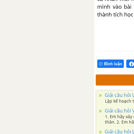
Chân trời sáng tạo
mình vào bài 
thành tích học
Khám phá 1 trang 31 GDCD 6 -
Chân trời sáng tạo
Khám phá 2 trang 32 GDCD 6 -
Chân trời sáng tạo
Luyện tập trang 33 GDCD 6 -
Bình luận
Chân trời sáng tạo
Vận dụng trang 33 GDCD 6 -
Chân trời sáng tạo
Giải câu hỏi
Lập kế hoạch t
BÀI 9: CÔNG DÂN NƯỚC
Giải câu hỏi
CỘNG HÒA XÃ HỘI CHỦ
1. Em hãy xây
NGHĨA VIỆT NAM
thân. 2. Em h
mỗi ngày.
Giải câu hỏi
Bài 9: Công dân nước Cộng hòa