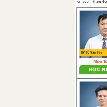
và học sinh tham khảo 
Chân trời sáng tạo
BÀI 10: QUYỀN VÀ NGHĨA VỤ
CƠ BẢN CỦA CÔNG DÂN VIỆT
NAM
Lý thuyết Bài 10: Quyền và
nghĩa vụ cơ bản của công dân
Việt Nam
Khởi động trang 39 GDCD 6 -
Chân trời sáng tạo
Khám phá 1 trang 40 GDCD 6 -
Chân trời sáng tạo
Khám phá 2 trang 41 GDCD 6 -
Chân trời sáng tạo