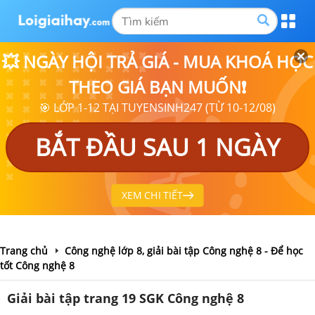
💥 NGÀY HỘI TRẢ GIÁ - MUA KHOÁ HỌC
THEO GIÁ BẠN MUỐN❗
🎯 LỚP 1-12 TẠI TUYENSINH247 (TỪ 10-12/08)
BẮT ĐẦU SAU 1 NGÀY
XEM CHI TIẾT
Trang chủ
Công nghệ lớp 8, giải bài tập Công nghệ 8 - Để học
tốt Công nghệ 8
Giải bài tập trang 19 SGK Công nghệ 8