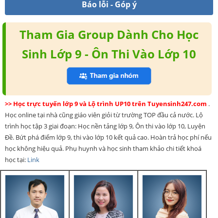
Báo lỗi - Góp ý
Tham Gia Group Dành Cho Học
Sinh Lớp 9 - Ôn Thi Vào Lớp 10
>> Học trực tuyến lớp 9 và Lộ trình UP10 trên Tuyensinh247.com
.
Học online tại nhà cũng giáo viên giỏi từ trường TOP đầu cả nước. Lộ
trình học tập 3 giai đoạn: Học nền tảng lớp 9, Ôn thi vào lớp 10, Luyện
Đề. Bứt phá điểm lớp 9, thi vào lớp 10 kết quả cao. Hoàn trả học phí nếu
học không hiệu quả. Phụ huynh và học sinh tham khảo chi tiết khoá
học tại:
Link