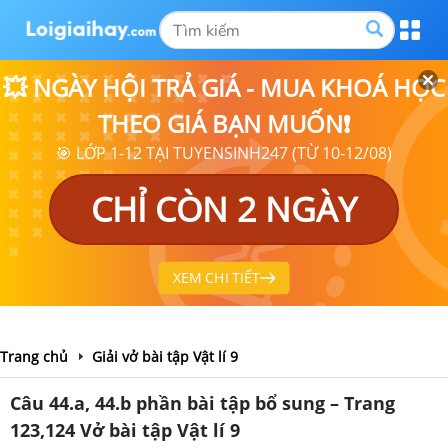
💥 NGÀY HỘI TRẢ GIÁ - MUA KHOÁ HỌC
THEO GIÁ BẠN MUỐN❗
🎯 LỚP 1-12 TẠI TUYENSINH247 (TỪ 10-12/08)
CHỈ CÒN 2 NGÀY
XEM CHI TIẾT
Trang chủ
Giải vở bài tập Vật lí 9
Câu 44.a, 44.b phần bài tập bổ sung – Trang
123,124 Vở bài tập Vật lí 9