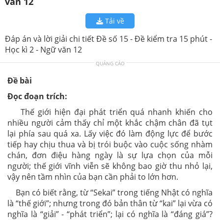
văn 12
Tải về
Đáp án và lời giải chi tiết Đề số 15 - Đề kiểm tra 15 phút -
Học kì 2 - Ngữ văn 12
QUẢNG CÁO
Đề bài
Đọc đoạn trích:
Thế giới hiện đại phát triển quá nhanh khiến cho
nhiều người cảm thấy chỉ một khắc chậm chân đã tụt
lại phía sau quá xa. Lấy việc đó làm động lực để bước
tiếp hay chịu thua và bị trói buộc vào cuộc sống nhàm
chán, đơn điệu hàng ngày là sự lựa chọn của mỗi
người; thế giới vĩnh viễn sẽ không bao giờ thu nhỏ lại,
vậy nên tầm nhìn của bạn cần phải to lớn hơn.
Bạn có biết rằng, từ “Sekai” trong tiếng Nhật có nghĩa
là “thế giới”; nhưng trong đó bản thân từ “kai” lại vừa có
nghĩa là “giải” - “phát triển”; lại có nghĩa là “đáng giá”?