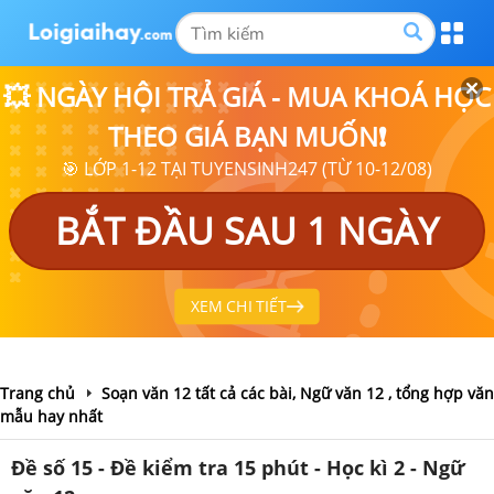
💥 NGÀY HỘI TRẢ GIÁ - MUA KHOÁ HỌC
THEO GIÁ BẠN MUỐN❗
🎯 LỚP 1-12 TẠI TUYENSINH247 (TỪ 10-12/08)
BẮT ĐẦU SAU 1 NGÀY
XEM CHI TIẾT
Trang chủ
Soạn văn 12 tất cả các bài, Ngữ văn 12 , tổng hợp văn
mẫu hay nhất
Đề số 15 - Đề kiểm tra 15 phút - Học kì 2 - Ngữ