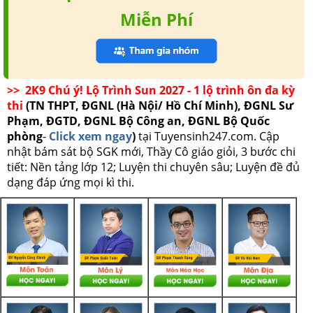
Miễn Phí
>> 2K9 Chú ý! Lộ Trình Sun 2027 - 1 lộ trình ôn đa kỳ
thi
(TN THPT, ĐGNL (Hà Nội/ Hồ Chí Minh), ĐGNL Sư
Phạm, ĐGTD, ĐGNL Bộ Công an, ĐGNL Bộ Quốc
phòng
-
Click xem ngay
)
tại Tuyensinh247.com.
Cập
nhật bám sát bộ SGK mới, Thầy Cô giáo giỏi, 3 bước chi
tiết: Nền tảng lớp 12; Luyện thi chuyên sâu; Luyện đề đủ
dạng đáp ứng mọi kì thi.