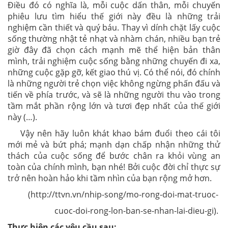
Điều đó có nghĩa là, mỗi cuộc dấn thân, mỗi chuyến
phiêu lưu tìm hiểu thế giới này đều là những trải
nghiệm cần thiết và quý báu. Thay vì dính chặt lấy cuộc
sống thường nhật tẻ nhạt và nhàm chán, nhiều bạn trẻ
giờ đây đã chọn cách mạnh mẽ thể hiện bản thân
mình, trải nghiệm cuộc sống bằng những chuyến đi xa,
những cuộc gặp gỡ, kết giao thú vị. Có thể nói, đó chính
là những người trẻ chọn việc không ngừng phấn đấu và
tiến về phía trước, và sẽ là những người thu vào trong
tầm mắt phần rộng lớn và tươi đẹp nhất của thế giới
này (…).
Vậy nên hãy luôn khát khao bám đuổi theo cái tôi
mới mẻ và bứt phá; mạnh dạn chấp nhận những thử
thách của cuộc sống để bước chân ra khỏi vùng an
toàn của chính mình, bạn nhé! Bởi cuộc đời chỉ thực sự
trở nên hoàn hảo khi tầm nhìn của bạn rộng mở hơn.
(http://ttvn.vn/nhip-song/mo-rong-doi-mat-truoc-
cuoc-doi-rong-lon-ban-se-nhan-lai-dieu-gi).
Thực hiện các yêu cầu sau: