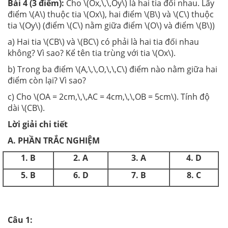
Bài 4 (3 điểm):
Cho \(Ox,\,\,Oy\) là hai tia đối nhau. Lấy
điểm \(A\) thuộc tia \(Ox\), hai điểm \(B\) và \(C\) thuộc
tia \(Oy\) (điểm \(C\) nằm giữa điểm \(O\) và điểm \(B\))
a) Hai tia \(CB\) và \(BC\) có phải là hai tia đối nhau
không? Vì sao? Kể tên tia trùng với tia \(Ox\).
b) Trong ba điểm \(A,\,\,O,\,\,C\) điểm nào nằm giữa hai
điểm còn lại? Vì sao?
c) Cho \(OA = 2cm,\,\,AC = 4cm,\,\,OB = 5cm\). Tính độ
dài \(CB\).
Lời giải chi tiết
A. PHẦN TRẮC NGHIỆM
1. B
2. A
3. A
4. D
5. B
6. D
7. B
8. C
Câu 1: