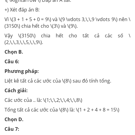
\( \Rightarrow \) Đáp án A sai.
+) Xét đáp án B:
Vì \(3 + 1 + 5 + 0 = 9\) và \(9 \vdots 3,\,\,9 \vdots 9\) nên \
(3150\) chia hết cho \(3\) và \(9\).
Vậy \(3150\) chia hết cho tất cả các số \
(2,\,\,3,\,\,5,\,\,9\).
Chọn B.
Câu 6:
Phương pháp:
Liệt kê tất cả các ước của \(8\) sau đó tính tổng.
Cách giải:
Các ước của .. là: \(1;\,\,2;\,\,4;\,\,8\)
Tổng tất cả các ước của \(8\) là: \(1 + 2 + 4 + 8 = 15\)
Chọn D.
Câu 7: