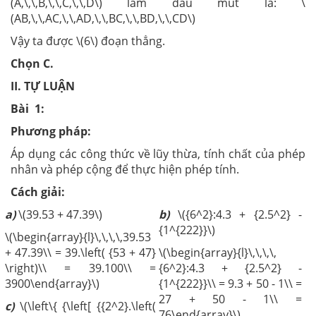
(A,\,\,B,\,\,C,\,\,D\) làm đầu mút là: \
(AB,\,\,AC,\,\,AD,\,\,BC,\,\,BD,\,\,CD\)
Vậy ta được \(6\) đoạn thẳng.
Chọn C.
II. TỰ LUẬN
Bài 1:
Phương pháp:
Áp dụng các công thức về lũy thừa, tính chất của phép
nhân và phép cộng để thực hiện phép tính.
Cách giải:
a)
\(39.53 + 47.39\)
b)
\({6^2}:4.3 + {2.5^2} -
{1^{222}}\)
\(\begin{array}{l}\,\,\,\,39.53
+ 47.39\\ = 39.\left( {53 + 47}
\(\begin{array}{l}\,\,\,\,
\right)\\ = 39.100\\ =
{6^2}:4.3 + {2.5^2} -
3900\end{array}\)
{1^{222}}\\ = 9.3 + 50 - 1\\ =
27 + 50 - 1\\ =
c)
\(\left\{ {\left[ {{2^2}.\left(
76\end{array}\)