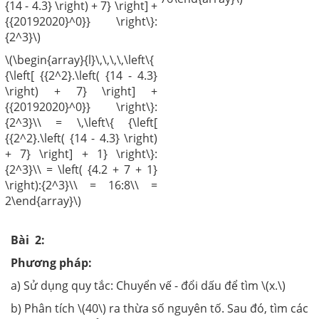
{14 - 4.3} \right) + 7} \right] +
{{20192020}^0}} \right\}:
{2^3}\)
\(\begin{array}{l}\,\,\,\,\left\{
{\left[ {{2^2}.\left( {14 - 4.3}
\right) + 7} \right] +
{{20192020}^0}} \right\}:
{2^3}\\ = \,\left\{ {\left[
{{2^2}.\left( {14 - 4.3} \right)
+ 7} \right] + 1} \right\}:
{2^3}\\ = \left( {4.2 + 7 + 1}
\right):{2^3}\\ = 16:8\\ =
2\end{array}\)
Bài 2:
Phương pháp:
a) Sử dụng quy tắc: Chuyển vế - đổi dấu để tìm \(x.\)
b) Phân tích \(40\) ra thừa số nguyên tố. Sau đó, tìm các