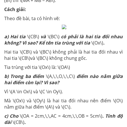
(B\) thì \(MA + MB = AB\).
Cách giải:
Theo đề bài, ta có hình vẽ:
a) Hai tia
\(CB\)
và
\(BC\)
có phải là hai tia đối nhau
không? Vì sao? Kể tên tia trùng với tia
\(Ox\)
.
Hai tia \(CB\) và \(BC\) không phải là hai tia đối nhau vì
hai tia \(CB\)và \(BC\) không chung gốc.
Tia trùng với tia \(Ox\) là: \(OA\)
b) Trong ba điểm
\(A,\,\,O,\,\,C\)
điểm nào nằm giữa
hai điểm còn lại? Vì sao?
Vì \(A \in Ox\) và \(C \in Oy\).
Mà \(Ox\) và \(Oy\) là hai tia đối nhau nên điểm \(O\)
nằm giữa hai điểm \(A\) và \(C\).
c) Cho
\(OA = 2cm,\,\,AC = 4cm,\,\,OB = 5cm\)
. Tính độ
dài
\(CB\)
.