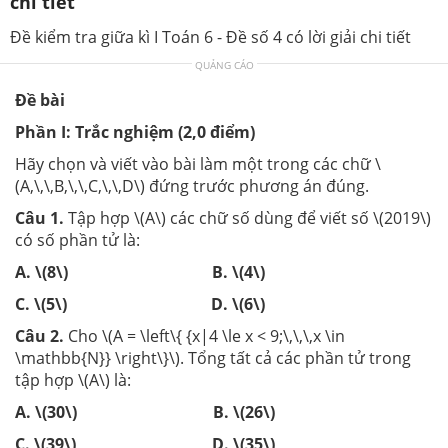
chi tiết
Đề kiểm tra giữa kì I Toán 6 - Đề số 4 có lời giải chi tiết
QUẢNG CÁO
Đề bài
Phần I: Trắc nghiệm (2,0 điểm)
Hãy chọn và viết vào bài làm một trong các chữ \
(A,\,\,B,\,\,C,\,\,D\) đứng trước phương án đúng.
Câu 1.
Tập hợp \(A\) các chữ số dùng để viết số \(2019\)
có số phần tử là:
A. \(8\) B. \(4\)
C. \(5\) D. \(6\)
Câu 2.
Cho \(A = \left\{ {x|4 \le x < 9;\,\,\,x \in
\mathbb{N}} \right\}\). Tổng tất cả các phần tử trong
tập hợp \(A\) là:
A. \(30\) B. \(26\)
C. \(39\) D. \(35\)