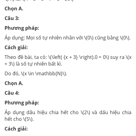
Chọn A.
Câu 3:
Phương pháp:
Áp dụng: Mọi số tự nhiên nhân với \(0\) cũng bằng \(0\).
Cách giải:
Theo đề bài, ta có: \(\left( {x + 3} \right).0 = 0\) suy ra \(x
+ 3\) là số tự nhiên bất kì.
Do đó, \(x \in \mathbb{N}\).
Chọn A.
Câu 4:
Phương pháp:
Áp dụng dấu hiệu chia hết cho \(2\) và dấu hiệu chia
hết cho \(5\).
Cách giải: