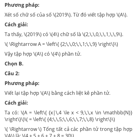
Phương pháp:
Xét số chữ số của số \(2019\). Từ đó viết tập hợp \(A\).
Cách giải:
Ta thấy, \(2019\) có \(4\) chữ số là \(2,\,\,0,\,\,1,\,\,9\).
\( \Rightarrow A = \left\{ {2;\,\,0;\,\,1;\,\,9} \right\}\)
Vậy tập hợp \(A\) có \(4\) phần tử.
Chọn B.
Câu 2:
Phương pháp:
Viết lại tập hợp \(A\) bằng cách liệt kê phần tử.
Cách giải:
Ta có: \(A = \left\{ {x|\,4 \le x < 9,\,\,x \in \mathbb{N}}
\right\}\)\( = \left\{ {4;\,\,5;\,\,6;\,\,7;\,\,8} \right\}\)
\( \Rightarrow \) Tổng tất cả các phần tử trong tập hợp
\(A\) là: \(4 + 5 + 6 + 7 + 8 = 30\)