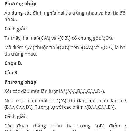
Phương pháp:
Áp dụng các định nghĩa hai tia trùng nhau và hai tia đối
nhau.
Cách giải:
Ta thấy, hai tia \(OA\) và \(OB\) có chung gốc \(O\).
Mà điểm \(A\) thuộc tia \(OB\) nên \(OA\) và \(OB\) là hai
tia trùng nhau.
Chọn B.
Câu 8:
Phương pháp:
Xét các đầu mút lần lượt là \(A,\,\,B,\,\,C,\,\,D\).
Nếu một đầu mút là \(A\) thì đầu mút còn lại là \
(B,\,\,C,\,\,D\). Tương tự với các điểm \(B,\,\,C,\,\,D\).
Cách giải:
Các đoạn thẳng nhận hai trong \(4\) điểm \