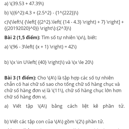
a) \(39.53 + 47.39\)
b) \({6^2}:4.3 + {2.5^2} - {1^{222}}\)
c)\(\left\{ {\left[ {{2^2}.\left( {14 - 4.3} \right) + 7} \right] +
{{20192020}^0}} \right\}:{2^3}\)
Bài 2 (1,5 điểm):
Tìm số tự nhiên \(x\), biết:
a) \(96 - 3\left( {x + 1} \right) = 42\)
b) \(x \in U\left( {40} \right)\) và \(x \le 20\)
Bài 3 (1 điểm):
Cho \(A\) là tập hợp các số tự nhiên
chẵn có hai chữ số sao cho tổng chữ số hàng chục và
chữ số hàng đơn vị là \(11\), chữ số hàng chục lớn hơn
chữ số hàng đơn vị.
a) Viết tập \(A\) bằng cách liệt kê phần tử.
b) Viết các tập con của \(A\) gồm \(2\) phần tử.