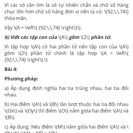
Vì các số cần tìm là số tự nhiên chẵn và chữ số hàng
chục lớn hơn chữ số hàng đơn vị nên ta có: \(92,\,\,74\)
thỏa mãn.
Vậy \(A = \left\{ {92;\,\,74} \right\}\).
b) Viết các tập con của
\(A\)
gồm
\(2\)
phần tử.
Vì tập hợp \(A\) có hai phần tử nên tập con của \(A\)
gồm \(2\) phần tử chính là tập hợp \(A = \left\{
{92;\,\,74} \right\}.\)
Bài 4:
Phương pháp:
a) Áp dụng định nghĩa hai tia trùng nhau, hai tia đối
nhau.
b) Hai điểm \(A\) và \(B\) lần lượt thuộc hai tia đối nhau
\(Ox\) và \(Oy\) thì điểm \(O\) nằm giữa hai điểm \(A\) và
\(B\).
c) Áp dụng: Nếu điểm \(M\) nằm giữa hai điểm \(A\) và \