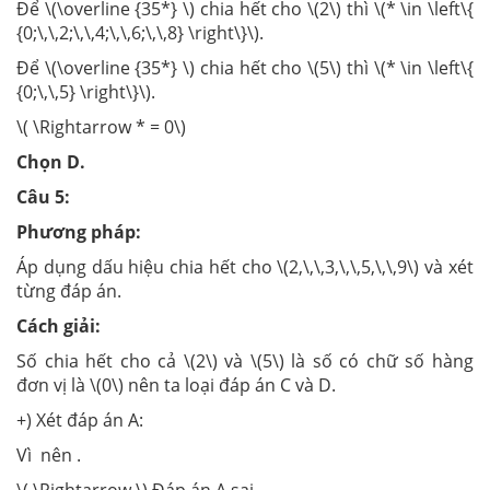
Để \(\overline {35*} \) chia hết cho \(2\) thì \(* \in \left\{
{0;\,\,2;\,\,4;\,\,6;\,\,8} \right\}\).
Để \(\overline {35*} \) chia hết cho \(5\) thì \(* \in \left\{
{0;\,\,5} \right\}\).
\( \Rightarrow * = 0\)
Chọn D.
Câu 5:
Phương pháp:
Áp dụng dấu hiệu chia hết cho \(2,\,\,3,\,\,5,\,\,9\) và xét
từng đáp án.
Cách giải:
Số chia hết cho cả \(2\) và \(5\) là số có chữ số hàng
đơn vị là \(0\) nên ta loại đáp án C và D.
+) Xét đáp án A:
Vì nên .