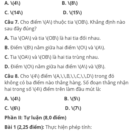
A. \(4\) B. \(8\)
C. \(14\) D. \(15\)
Câu 7.
Cho điểm \(A\) thuộc tia \(OB\). Khẳng định nào
sau đây đúng?
A.
Tia \(OA\) và tia \(OB\) là hai tia đối nhau.
B.
Điểm \(B\) nằm giữa hai điểm \(O\) và \(A\).
C.
Tia \(OA\) và \(OB\) là hai tia trùng nhau.
D.
Điểm \(O\) nằm giữa hai điểm \(A\) và \(B\).
Câu 8.
Cho \(4\) điểm \(A,\,\,B,\,\,C,\,\,D\) trong đó
không có ba điểm nào thẳng hàng. Số đoạn thẳng nhận
hai trong số \(4\) điểm trên làm đầu mút là:
A. \(4\) B. \(5\)
C. \(6\) D. \(7\)
Phần II: Tự luận (8,0 điểm)
Bài 1 (2,25 điểm):
Thực hiện phép tính: