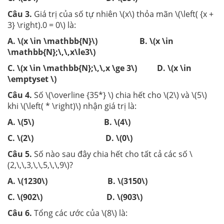
Câu 3.
Giá trị của số tự nhiên \(x\) thỏa mãn \(\left( {x +
3} \right).0 = 0\) là:
A. \(x \in \mathbb{N}\)
B. \(x \in
\mathbb{N};\,\,x\le3\)
C. \(x \in \mathbb{N};\,\,x \ge 3\) D. \(x \in
\emptyset \)
Câu 4.
Số \(\overline {35*} \) chia hết cho \(2\) và \(5\)
khi \(\left( * \right)\) nhận giá trị là:
A. \(5\) B. \(4\)
C. \(2\) D. \(0\)
Câu 5.
Số nào sau đây chia hết cho tất cả các số \
(2,\,\,3,\,\,5,\,\,9\)?
A. \(1230\) B. \(3150\)
C. \(902\) D. \(903\)
Câu 6.
Tổng các ước của \(8\) là: