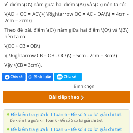
Vì điểm \(O\) nằm giữa hai điểm \(A\) và \(C\) nên ta có:
\(AO + OC = AC\)\( \Rightarrow OC = AC - OA\)\( = 4cm -
2cm = 2cm\)
Theo đề bài, điểm \(C\) nằm giữa hai điểm \(O\) và \(B\)
nên ta có:
\(OC + CB = OB\)
\( \Rightarrow CB = OB - OC\)\( = 5cm - 2cm = 3cm\)
Vậy \(CB = 3cm\).
Chia sẻ
Chia sẻ
Bình luận
Bình chọn:
Bài tiếp theo
Đề kiểm tra giữa kì I Toán 6 - Đề số 5 có lời giải chi tiết
Đề kiểm tra giữa kì I Toán 6 - Đề số 5 có lời giải chi tiết
Đề kiểm tra giữa kì I Toán 6 - Đề số 3 có lời giải chi tiết