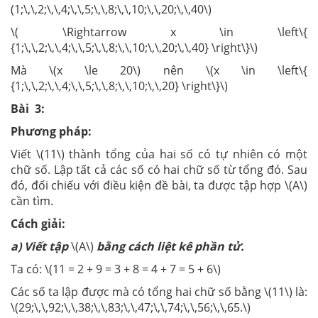
(1;\,\,2;\,\,4;\,\,5;\,\,8;\,\,10;\,\,20;\,\,40\)
\( \Rightarrow x \in \left\{
{1;\,\,2;\,\,4;\,\,5;\,\,8;\,\,10;\,\,20;\,\,40} \right\}\)
Mà \(x \le 20\) nên \(x \in \left\{
{1;\,\,2;\,\,4;\,\,5;\,\,8;\,\,10;\,\,20} \right\}\)
Bài 3:
Phương pháp:
Viết \(11\) thành tổng của hai số có tự nhiên có một
chữ số. Lập tất cả các số có hai chữ số từ tổng đó. Sau
đó, đối chiếu với điều kiện đề bài, ta được tập hợp \(A\)
cần tìm.
Cách giải:
a) Viết tập
\(A\)
bằng cách liệt kê phần tử.
Ta có: \(11 = 2 + 9 = 3 + 8 = 4 + 7 = 5 + 6\)
Các số ta lập được mà có tổng hai chữ số bằng \(11\) là:
\(29;\,\,92;\,\,38;\,\,83;\,\,47;\,\,74;\,\,56;\,\,65.\)