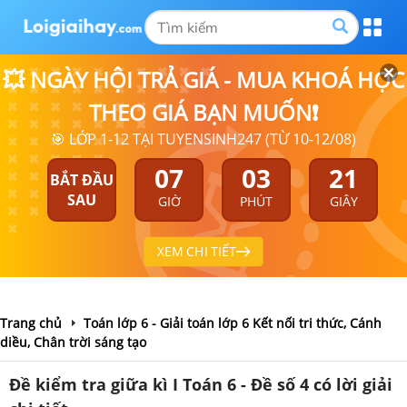
💥 NGÀY HỘI TRẢ GIÁ - MUA KHOÁ HỌC
THEO GIÁ BẠN MUỐN❗
🎯 LỚP 1-12 TẠI TUYENSINH247 (TỪ 10-12/08)
07
03
20
BẮT ĐẦU
SAU
GIỜ
PHÚT
GIÂY
XEM CHI TIẾT
Trang chủ
Toán lớp 6 - Giải toán lớp 6 Kết nối tri thức, Cánh
diều, Chân trời sáng tạo
Đề kiểm tra giữa kì I Toán 6 - Đề số 4 có lời giải