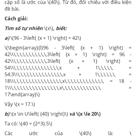
cặp số là ước của \(40\). Từ đó, đối chiếu với điều kiện
đề bài.
Cách giải:
Tìm số tự nhiên
\(x\)
, biết:
a)
\(96 - 3\left( {x + 1} \right) = 42\)
\(\begin{array}{l}96 - 3\left( {x + 1} \right) =
42\\\,\,\,\,\,\,\,\,\,\,\,3\left( {x + 1} \right) = 96 -
42\\\,\,\,\,\,\,\,\,\,\,\,3\left( {x + 1} \right) =
54\\\,\,\,\,\,\,\,\,\,\,\,\,\,\,\,x + 1\,\,\,\,\, =
54:3\\\,\,\,\,\,\,\,\,\,\,\,\,\,\,\,x + 1\,\,\,\,\,\, =
18\\\,\,\,\,\,\,\,\,\,\,\,\,\,\,\,\,x\,\,\,\,\,\,\,\,\,\,\,\,\, = 18 -
1\\\,\,\,\,\,\,\,\,\,\,\,\,\,\,\,\,x\,\,\,\,\,\,\,\,\,\,\,\,\, =
17\end{array}\)
Vậy \(x = 17.\)
b)
\(x \in U\left( {40} \right)\)
và
\(x \le 20\)
Ta có: \(40 = {2^3}.5\)
Các ước của \(40\) là: \