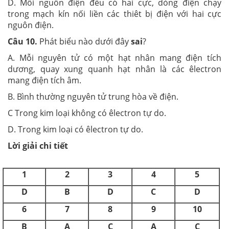
D. Mỗi nguồn điện đều có hai cực, dòng điện chạy
trong mạch kín nối liền các thiêt bị điện với hai cực
nguôn điện.
Câu 10.
Phát biểu nào dưới đây
sai
?
A. Mỗi nguyên tử có một hạt nhân mang điện tích
dương, quay xung quanh hạt nhân là các êlectron
mang điện tích âm.
B. Bình thường nguyên tử trung hòa về điện.
C Trong kim loại không có êlectron tự do.
D. Trong kim loại có êlectron tự do.
Lời giải chi tiết
1
2
3
4
5
D
B
D
C
D
6
7
8
9
10
B
A
C
A
C