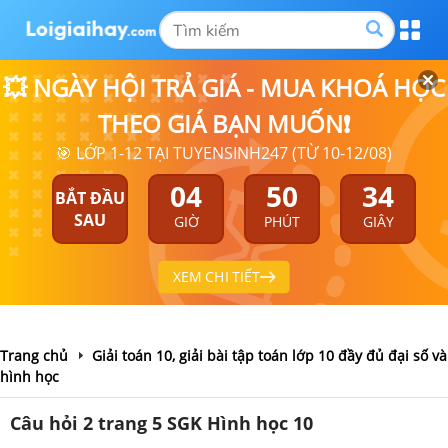
💥 NGÀY HỘI TRẢ GIÁ - MUA KHOÁ HỌC
THEO GIÁ BẠN MUỐN❗
🎯 LỚP 1-12 TẠI TUYENSINH247 (TỪ 10-12/08)
04
50
33
BẮT ĐẦU
SAU
GIỜ
PHÚT
GIÂY
XEM CHI TIẾT
Trang chủ
Giải toán 10, giải bài tập toán lớp 10 đầy đủ đại số và
hình học
Câu hỏi 2 trang 5 SGK Hình học 10