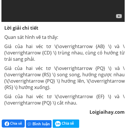
Lời giải chi tiết
Quan sát hình vẽ ta thấy:
Giá của hai véc tơ \(\overrightarrow {AB} \) và \
(\overrightarrow {CD} \) trùng nhau, cùng có hướng từ
trái sang phải.
Giá của hai véc tơ \(\overrightarrow {PQ} \) và \
(\overrightarrow {RS} \) song song, hướng ngược nhau
(\(\overrightarrow {PQ} \) hướng lên, \(\overrightarrow
{RS} \) hướng xuống).
Giá của hai véc tơ \(\overrightarrow {EF} \) và \
(\overrightarrow {PQ} \) cắt nhau.
Loigiaihay.com
Chia sẻ
Chia sẻ
Bình luận