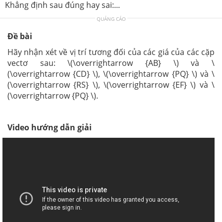
Khẳng định sau đúng hay sai:...
QUẢNG CÁO
Đề bài
Hãy nhận xét về vị trí tương đối của các giá của các cặp
vectơ sau
: \(\overrightarrow {AB} \) và \
(\overrightarrow {CD} \), \(\overrightarrow {PQ} \) và \
(\overrightarrow {RS} \), \(\overrightarrow {EF} \) và \
(\overrightarrow {PQ} \).
Video hướng dẫn giải