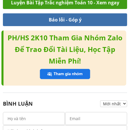
Luyện Bài Tập Trắc nghiệm Toán 10 - Xem ngay
Báo lỗi - Góp ý
PH/HS 2K10 Tham Gia Nhóm Zalo
Để Trao Đổi Tài Liệu, Học Tập
Miễn Phí!
BÌNH LUẬN