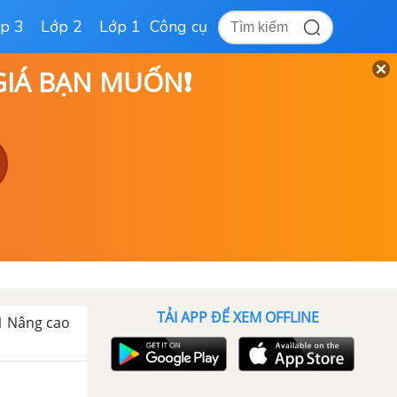
p 3
Lớp 2
Lớp 1
Công cụ
 GIÁ BẠN MUỐN❗
TẢI APP ĐỂ XEM OFFLINE
 11 Nâng cao