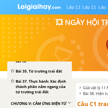
Lớp 12
Lớp 11
Lớp 
Bài 31. Tương tác giữa hai
dòng điện thẳng song song.
💥 NGÀY HỘI T
Định nghĩa đơn vị ampe
Bài 32. Lực Lo-ren-xơ
Bài 33. Khung dây có dòng
điện đặt trong từ trường
Bài 34. Sự từ hoán các chất,
sắt từ
Bài 35. Từ trường trái đất
Bài 37. Thực hành: Xác định
thành phần nằm ngang của
Giải vật lý 11
từ trường trái đất
Bài 38. Hiện 
Câu C1 tra
CHƯƠNG V: CẢM ỨNG ĐIỆN TỪ