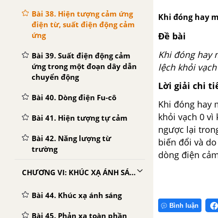
Bài 38. Hiện tượng cảm ứng
Khi đóng hay m
điện từ, suất điện động cảm
ứng
Đề bài
Khi đóng hay m
Bài 39. Suất điện động cảm
ứng trong một đoạn dây dẫn
lệch khỏi vạch
chuyển động
Lời giải chi ti
Bài 40. Dòng điện Fu-cô
Khi đóng hay m
khỏi vạch 0 vì
Bài 41. Hiện tượng tự cảm
ngược lại tron
Bài 42. Năng lượng từ
biến đổi và do
trường
dòng điện cảm
CHƯƠNG VI: KHÚC XẠ ÁNH SÁNG
Bài 44. Khúc xạ ánh sáng
Bình luận
Bài 45. Phản xạ toàn phần