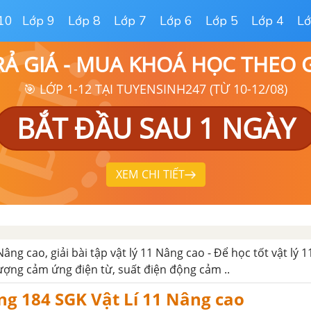
10
Lớp 9
Lớp 8
Lớp 7
Lớp 6
Lớp 5
Lớp 4
Lớ
RẢ GIÁ - MUA KHOÁ HỌC THEO
🎯 LỚP 1-12 TẠI TUYENSINH247 (TỪ 10-12/08)
BẮT ĐẦU SAU 1 NGÀY
XEM CHI TIẾT
 Nâng cao, giải bài tập vật lý 11 Nâng cao - Để học tốt vật lý
tượng cảm ứng điện từ, suất điện động cảm ..
ng 184 SGK Vật Lí 11 Nâng cao