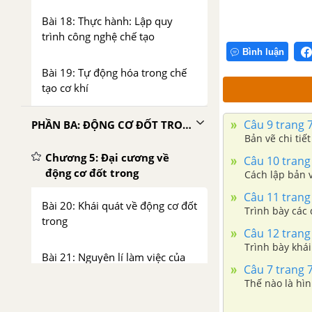
Bài 18: Thực hành: Lập quy
trình công nghệ chế tạo
Bình luận
Bài 19: Tự động hóa trong chế
tạo cơ khí
Câu 9 trang 
PHẦN BA: ĐỘNG CƠ ĐỐT TRONG
Bản vẽ chi tiế
Chương 5: Đại cương về
Câu 10 trang
động cơ đốt trong
Cách lập bản v
Câu 11 trang
Bài 20: Khái quát về động cơ đốt
Trình bày các 
trong
Câu 12 trang
Trình bày khái
Bài 21: Nguyên lí làm việc của
Câu 7 trang 
động cơ đốt trong
Thế nào là hì
Chương 6: Cấu tạo của động