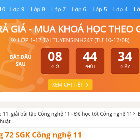
10
Lớp 9
Lớp 8
Lớp 7
Lớp 6
Lớp 5
Lớp 4
Lớ
RẢ GIÁ - MUA KHOÁ HỌC THEO
🎯 LỚP 1-12 TẠI TUYENSINH247 (TỪ 10-12/08)
08
44
33
BẮT ĐẦU
SAU
GIỜ
PHÚT
GIÂY
XEM CHI TIẾT
 11, giải bài tập Công nghệ 11 - Để học tốt Công nghệ 11
thuật
g 72 SGK Công nghệ 11