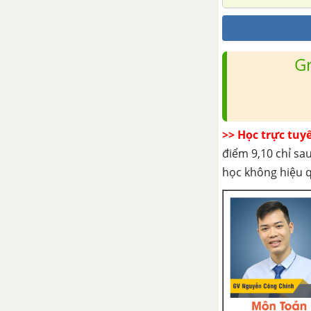
cơ đốt trong
Bài 22: Thân máy và nắp máy
G
Bài 23: Cơ cấu trục khuỷu thanh
truyền
Bài 24: Cơ cấu phân phối khí
>> Học trực tuy
điểm 9,10 chỉ sau
Bài 25: Hệ thống bôi trơn
học không hiệu 
Bài 26: Hệ thống làm mát
Bài 27:Hệ thống cung cấp nhiên
liệu và không khí trong động cơ
xăng
Câu 28: Hệ thống cung cấp