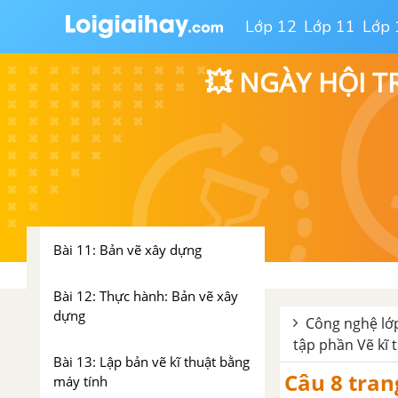
Chương 2: Vẽ kĩ thuật ứng
Lớp 12
Lớp 11
Lớp 
dụng
Bài 8: Thiết kế và bản vẽ kĩ thuật
💥 NGÀY HỘI T
Bài 9: Bản vẽ cơ khí
Bài 10: Thực hành: Lập bản vẽ
chi tiết của sản phẩm cơ khí đơn
giản
Bài 11: Bản vẽ xây dựng
Bài 12: Thực hành: Bản vẽ xây
dựng
Công nghệ lớp
tập phần Vẽ kĩ 
Bài 13: Lập bản vẽ kĩ thuật bằng
Câu 8 tran
máy tính