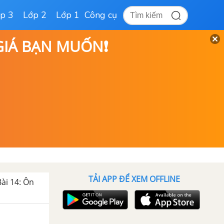
p 3
Lớp 2
Lớp 1
Công cụ
 GIÁ BẠN MUỐN❗
TẢI APP ĐỂ XEM OFFLINE
Bài 14: Ôn