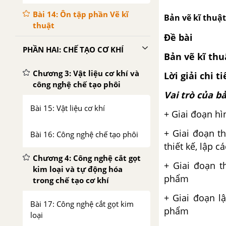
Bài 14: Ôn tập phần Vẽ kĩ
Bản vẽ kĩ thuật
thuật
Đề bài
PHẦN HAI: CHẾ TẠO CƠ KHÍ
Bản vẽ kĩ thu
Chương 3: Vật liệu cơ khí và
Lời giải chi ti
công nghệ chế tạo phôi
Vai trò của bả
Bài 15: Vật liệu cơ khí
+ Giai đoạn h
+ Giai đoạn t
Bài 16: Công nghệ chế tạo phôi
thiết kế, lập 
Chương 4: Công nghệ cắt gọt
+ Giai đoạn t
kim loại và tự động hóa
phẩm
trong chế tạo cơ khí
+ Giai đoạn l
Bài 17: Công nghệ cắt gọt kim
phẩm
loại