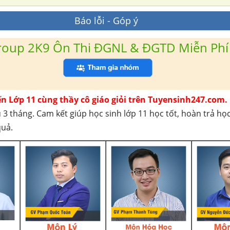
Báo lỗi - Góp ý
roup 2K9 Ôn Thi ĐGNL & ĐGTD Miễn Phí
ến Lớp 11 cùng thầy cô giáo giỏi trên Tuyensinh247.com.
 3 tháng. Cam kết giúp học sinh lớp 11 học tốt, hoàn trả họ
quả.