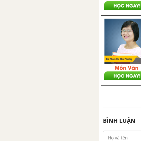
nhiên liệu và không khí trong
động cơ điezen
Bài 29: Hệ thống đánh lửa
Bài 30: Hệ thống khởi động
Bài 31: Thực hành: Tìm hiểu cấu
tạo của động cơ đốt trong
Chương 7: Ứng dụng động cơ
đốt trong
Bài 32: Khái quát về ứng dụng
của động cơ đốt trong
BÌNH LUẬN
Bài 33: Động cơ đốt trong dùng
cho ô tô