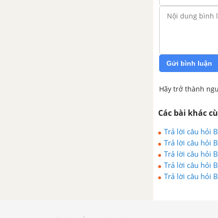
Bài 34: Động cơ đốt trong dùng
cho xe máy
Bài 35: Động cơ đốt trong dùng
cho tàu thủy
Gửi bình luận
Bài 36: Động cơ đốt trong dùng
Hãy trở thành ngư
cho máy nông nghiệp
Các bài khác c
Bài 37: Động cơ đốt trong dùng
Trả lời câu hỏi
cho máy phát điện
Trả lời câu hỏi
Trả lời câu hỏi
Bài 38: Thực hành: Vận hành và
Trả lời câu hỏi
bảo dưỡng động cơ đốt trong
Trả lời câu hỏi
Bài 39: Ôn tập phần động cơ
đốt trong