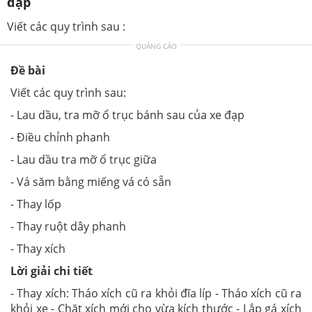
đạp
Viết các quy trình sau :
QUẢNG CÁO
Đề bài
Viết các quy trình sau:
- Lau dầu, tra mỡ ổ trục bánh sau của xe đạp
- Điều chỉnh phanh
- Lau dầu tra mỡ ổ trục giữa
- Vá săm bằng miếng vá có sẵn
- Thay lốp
- Thay ruột dây phanh
- Thay xích
Lời giải chi tiết
- Thay xích: Tháo xích cũ ra khỏi đĩa líp - Tháo xích cũ ra
khỏi xe - Chặt xích mới cho vừa kích thước - Lắp gá xích