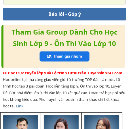
Báo lỗi - Góp ý
Tham Gia Group Dành Cho Học
Sinh Lớp 9 - Ôn Thi Vào Lớp 10
>> Học trực tuyến lớp 9 và Lộ trình UP10 trên Tuyensinh247.com
.
Học online tại nhà cũng giáo viên giỏi từ trường TOP đầu cả nước. Lộ
trình học tập 3 giai đoạn: Học nền tảng lớp 9, Ôn thi vào lớp 10, Luyện
Đề. Bứt phá điểm lớp 9, thi vào lớp 10 kết quả cao. Hoàn trả học phí nếu
học không hiệu quả. Phụ huynh và học sinh tham khảo chi tiết khoá
học tại:
Link