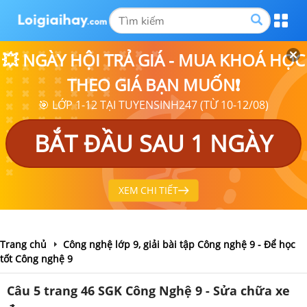
💥 NGÀY HỘI TRẢ GIÁ - MUA KHOÁ HỌC
THEO GIÁ BẠN MUỐN❗
🎯 LỚP 1-12 TẠI TUYENSINH247 (TỪ 10-12/08)
BẮT ĐẦU SAU 1 NGÀY
XEM CHI TIẾT
Trang chủ
Công nghệ lớp 9, giải bài tập Công nghệ 9 - Để học
tốt Công nghệ 9
Câu 5 trang 46 SGK Công Nghệ 9 - Sửa chữa xe