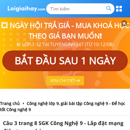
💥 NGÀY HỘI TRẢ GIÁ - MUA KHOÁ HỌC
THEO GIÁ BẠN MUỐN❗
🎯 LỚP 1-12 TẠI TUYENSINH247 (TỪ 10-12/08)
BẮT ĐẦU SAU 1 NGÀY
XEM CHI TIẾT
Trang chủ
Công nghệ lớp 9, giải bài tập Công nghệ 9 - Để học
tốt Công nghệ 9
Câu 3 trang 8 SGK Công Nghệ 9 - Lắp đặt mạng