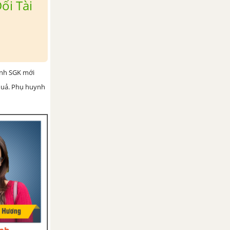
ổi Tài
ình SGK mới
 quả. Phụ huynh