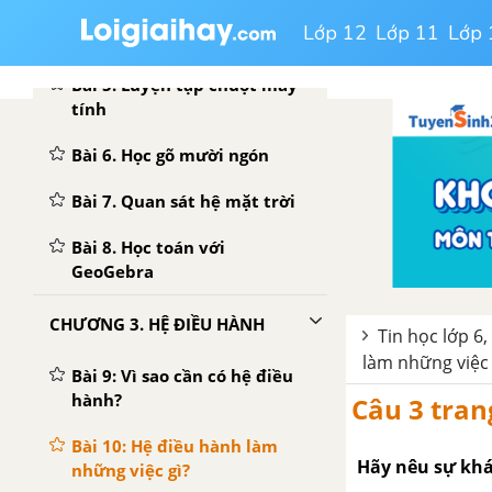
Lớp 12
Lớp 11
Lớp 
CHƯƠNG 2. PHẦN MỀM HỌC TẬP
Bài 5. Luyện tập chuột máy
tính
Bài 6. Học gõ mười ngón
Bài 7. Quan sát hệ mặt trời
Bài 8. Học toán với
GeoGebra
CHƯƠNG 3. HỆ ĐIỀU HÀNH
Tin học lớp 6,
làm những việc 
Bài 9: Vì sao cần có hệ điều
hành?
Câu 3 tran
Bài 10: Hệ điều hành làm
Hãy nêu sự khá
những việc gì?