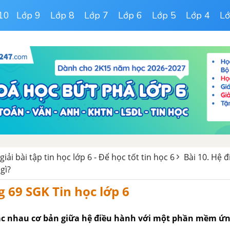
10
Lớp 9
Lớp 8
Lớp 7
Lớp 6
Lớp 5
Lớp 4
Lớ
 giải bài tập tin học lớp 6 - Để học tốt tin học 6
Bài 10. Hệ 
gì?
g 69 SGK Tin học lớp 6
c nhau cơ bản giữa hệ điều hành với một phần mềm ứn