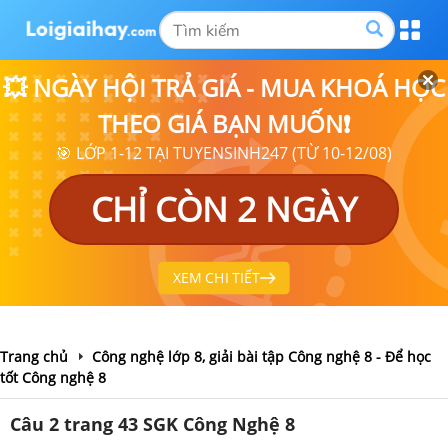
💥 NGÀY HỘI TRẢ GIÁ - MUA KHOÁ HỌC
THEO GIÁ BẠN MUỐN❗
🎯 LỚP 1-12 TẠI TUYENSINH247 (TỪ 10-12/08)
CHỈ CÒN 2 NGÀY
XEM CHI TIẾT
Trang chủ
Công nghệ lớp 8, giải bài tập Công nghệ 8 - Để học
tốt Công nghệ 8
Câu 2 trang 43 SGK Công Nghệ 8