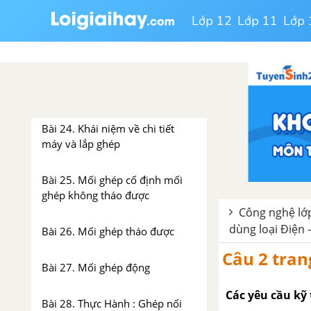
Lớp 12
Lớp 11
Lớp 
Bài 23 .Thực Hành : Đo và vạch
dấu
CHƯƠNG IV. CHI TIẾT MÁY VÀ
LẮP GHÉP
Bài 24. Khái niệm về chi tiết
máy và lắp ghép
Bài 25. Mối ghép cố định mối
ghép không tháo được
Công nghệ lớp
dùng loại Điện -
Bài 26. Mối ghép tháo được
Câu 2 tran
Bài 27. Mối ghép động
Các yêu cầu kỹ 
Bài 28. Thực Hành : Ghép nối