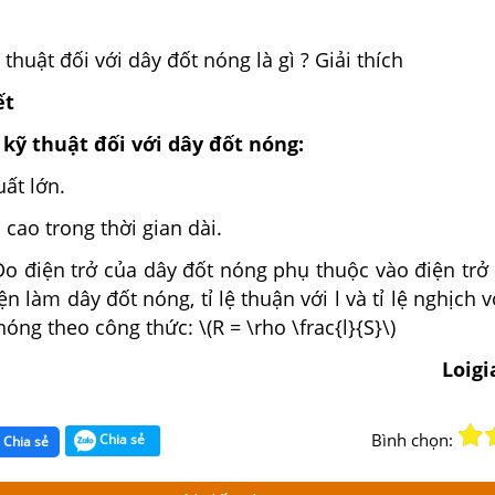
thuật đối với dây đốt nóng là gì ? Giải thích
ết
 kỹ thuật đối với dây đốt nóng:
uất lớn.
 cao trong thời gian dài.
o điện trở của dây đốt nóng phụ thuộc vào điện trở 
ện làm dây đốt nóng, tỉ lệ thuận với l và tỉ lệ nghịch v
óng theo công thức: \(R = \rho \frac{l}{S}\)
Loig
Bình chọn:
Chia sẻ
Chia sẻ