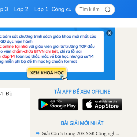
p 3
Lớp 2
Lớp 1
Công cụ
TẢI APP ĐỂ XEM OFFLINE
41. Đồ
BÀI GIẢI MỚI NHẤT
Giải Câu 5 trang 203 SGK Công nghệ 8