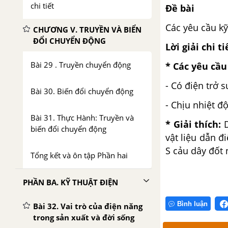
chi tiết
Đề bài
Các yêu cầu kỹ 
CHƯƠNG V. TRUYỀN VÀ BIỂN
ĐỔI CHUYỂN ĐỘNG
Lời giải chi ti
Bài 29 . Truyền chuyển động
* Các yêu cầu
- Có điện trở s
Bài 30. Biến đổi chuyển động
- Chịu nhiệt độ
Bài 31. Thực Hành: Truyền và
* Giải thích:
D
biến đổi chuyển động
vật liệu dẫn đi
S cảu dây đốt n
Tổng kết và ôn tập Phần hai
PHẦN BA. KỸ THUẬT ĐIỆN
Bình luận
Bài 32. Vai trò của điện năng
trong sản xuất và đời sống