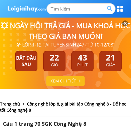
💥 NGÀY HỘI TRẢ GIÁ - MUA KHOÁ HỌC
THEO GIÁ BẠN MUỐN❗
🎯 LỚP 1-12 TẠI TUYENSINH247 (TỪ 10-12/08)
22
43
20
BẮT ĐẦU
SAU
GIỜ
PHÚT
GIÂY
XEM CHI TIẾT
Trang chủ
Công nghệ lớp 8, giải bài tập Công nghệ 8 - Để học
tốt Công nghệ 8
Câu 1 trang 70 SGK Công Nghệ 8