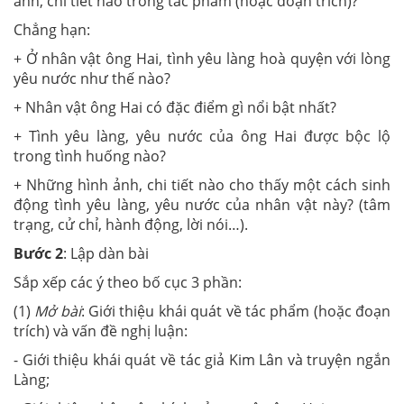
ảnh, chi tiết nào trong tác phẩm (hoặc đoạn trích)?
Chẳng hạn:
+ Ở nhân vật ông Hai, tình yêu làng hoà quyện với lòng
yêu nước như thế nào?
+ Nhân vật ông Hai có đặc điểm gì nổi bật nhất?
+ Tình yêu làng, yêu nước của ông Hai được bộc lộ
trong tình huống nào?
+ Những hình ảnh, chi tiết nào cho thấy một cách sinh
động tình yêu làng, yêu nước của nhân vật này? (tâm
trạng, cử chỉ, hành động, lời nói…).
Bước 2
: Lập dàn bài
Sắp xếp các ý theo bố cục 3 phần:
(1)
Mở bài
: Giới thiệu khái quát về tác phẩm (hoặc đoạn
trích) và vấn đề nghị luận:
- Giới thiệu khái quát về tác giả Kim Lân và truyện ngắn
Làng;