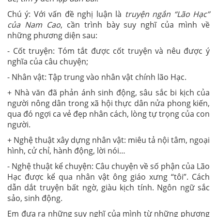
Chú ý: Với vấn đề nghị luận là
truyện ngắn “Lão Hạc”
của Nam Cao
, cần trình bày suy nghĩ của mình về
những phương diện sau:
- Cốt truyện: Tóm tắt được cốt truyện và nêu được ý
nghĩa của câu chuyện;
- Nhân vật: Tập trung vào nhân vật chính lão Hạc.
+ Nhà văn đã phản ánh sinh động, sâu sắc bi kịch của
người nông dân trong xã hội thực dân nửa phong kiến,
qua đó ngợi ca vẻ đẹp nhân cách, lòng tự trọng của con
người.
+ Nghệ thuật xây dựng nhân vật: miêu tả nội tâm, ngoại
hình, cử chỉ, hành động, lời nói…
- Nghệ thuật kể chuyện: Câu chuyện về số phận của Lão
Hạc được kể qua nhân vật ông giáo xưng “tôi”. Cách
dẫn dắt truyện bất ngờ, giàu kịch tính. Ngôn ngữ sắc
sảo, sinh động.
Em đưa ra những suy nghĩ của mình từ những phương