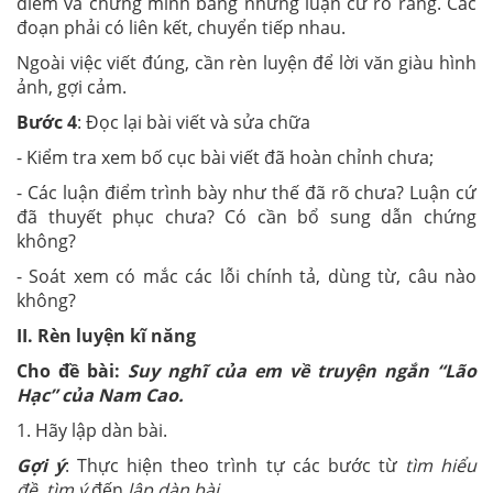
điểm và chứng minh bằng những luận cứ rõ ràng. Các
đoạn phải có liên kết, chuyển tiếp nhau.
Ngoài việc viết đúng, cần rèn luyện để lời văn giàu hình
ảnh, gợi cảm.
Bước 4
: Đọc lại bài viết và sửa chữa
- Kiểm tra xem bố cục bài viết đã hoàn chỉnh chưa;
- Các luận điểm trình bày như thế đã rõ chưa? Luận cứ
đã thuyết phục chưa? Có cần bổ sung dẫn chứng
không?
- Soát xem có mắc các lỗi chính tả, dùng từ, câu nào
không?
II. Rèn luyện kĩ năng
Cho đề bài:
Suy nghĩ của em về truyện ngắn “Lão
Hạc” của Nam Cao.
1. Hãy lập dàn bài.
Gợi ý
: Thực hiện theo trình tự các bước từ
tìm hiểu
đề
,
tìm ý
đến
lập dàn bài
.