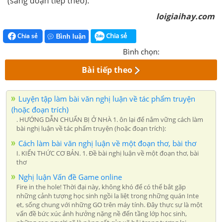
(sang đoạn tiếp theo).
loigiaihay.com
Chia sẻ
Chia sẻ
Bình luận
Bình chọn:
Bài tiếp theo
Luyện tập làm bài văn nghị luận về tác phẩm truyện
(hoặc đoạn trích)
. HƯỚNG DẪN CHUẨN BỊ Ở NHÀ 1. ôn lại để nắm vững cách làm
bài nghị luận về tác phẩm truyện (hoặc đoạn trích):
Cách làm bài văn nghị luận về một đoạn thơ, bài thơ
I. KIẾN THỨC CƠ BẢN. 1. Đề bài nghị luận về một đoạn thơ, bài
thơ
Nghị luận Vấn đề Game online
Fire in the hole! Thời đại này, không khó để có thể bắt gặp
những cảnh tượng học sinh ngồi la liệt trong những quán Inte
et, sống chung với những GO trên máy tính. Đây thực sự là một
vấn đề bức xúc ảnh hưởng nặng nề đến tầng lớp học sinh,