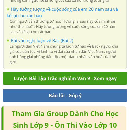
những con người sẽ là nòng cốt của xã hội trong tương lai
Hãy tưởng tượng về cuộc sống của em 20 năm sau và
kể lại cho các bạn
Con người vẫn thường tự hỏi: “Tương lai sau này của mình sẽ
như thế nào?”. Hãy tưởng tượng về cuộc sống của em 20 năm
sau và kể lại cho các bạn
Bài văn nghị luận về Bác (Bài 2)
Là người dân Việt Nam chúng ta luôn tự hào về Bác - người cha
già của dân tộc, vị lãnh tụ vĩ đại của nhân dân Việt Nam, người
anh hùng giải phóng dân tộc, một danh nhân văn hoá của thế
giới.
Luyện Bài Tập Trắc nghiệm Văn 9 - Xem ngay
Báo lỗi - Góp ý
Tham Gia Group Dành Cho Học
Sinh Lớp 9 - Ôn Thi Vào Lớp 10