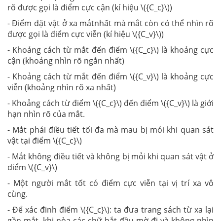
rõ được gọi là điểm cực cận (kí hiệu \({C_c}\))
- Điểm đặt vật ở xa mắtnhất mà mắt còn có thể nhìn rõ
được gọi là điểm cực viễn (kí hiệu \({C_v}\))
- Khoảng cách từ mắt đến điểm \({C_c}\) là khoảng cực
cận (khoảng nhìn rõ ngắn nhất)
- Khoảng cách từ mắt đến điểm \({C_v}\) là khoảng cực
viễn (khoảng nhìn rõ xa nhất)
- Khoảng cách từ điểm \({C_c}\) đến điểm \({C_v}\) là giới
hạn nhìn rõ của mắt.
- Mắt phải điều tiết tối đa mà mau bị mỏi khi quan sát
vật tại điểm \({C_c}\)
- Mắt không điều tiết và không bị mỏi khi quan sát vật ở
điểm \({C_v}\)
- Một người mắt tốt có điểm cực viễn tại vị trí xa vô
cùng.
- Để xác đinh điểm \({C_c}\): ta đưa trang sách từ xa lại
gần mắt, khi nòa các chữ bắt đầu mờ đi và không nhìn