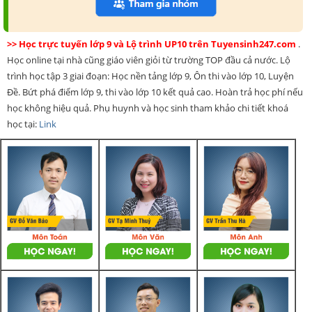
>> Học trực tuyến lớp 9 và Lộ trình UP10 trên Tuyensinh247.com
.
Học online tại nhà cũng giáo viên giỏi từ trường TOP đầu cả nước. Lộ
trình học tập 3 giai đoạn: Học nền tảng lớp 9, Ôn thi vào lớp 10, Luyện
Đề. Bứt phá điểm lớp 9, thi vào lớp 10 kết quả cao. Hoàn trả học phí nếu
học không hiệu quả. Phụ huynh và học sinh tham khảo chi tiết khoá
học tại:
Link