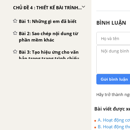
CHỦ ĐỀ 4 : THIẾT KẾ BÀI TRÌNH CHIẾU
Bài 1: Những gì em đã biết
BÌNH LUẬN
Bài 2: Sao chép nội dung từ
phần mềm khác
Bài 3: Tạo hiệu ứng cho văn
bản trong trang trình chiếu
Bài 4: Tạo hiệu ứng cho hình
ảnh trong trang trình chiếu
Gửi bình luận
Bài 5: Thực hành tổng hợp
Hãy trở thành ng
CHỦ ĐỀ 5 : THẾ GIỚI LOGO
Bài viết được 
Bài 1: Bước đầu làm quen
A. Hoạt động cơ 
với Logo
B. Hoạt động thự