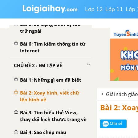
Lớp 12
Lớp 11
Lớp 
Bài 4: Các thao tác với tệp
Bài 5: Sử dụng thiết bị lưu
trữ ngoài
Bài 6: Tìm kiếm thông tin từ
Internet
CHỦ ĐỀ 2 : EM TẬP VẼ
Bài 1: Những gì em đã biết
Bài 2: Xoay hình, viết chữ
Giải sách giá
lên hình vẽ
Bài 2: Xoa
Bài 3: Tìm hiểu thẻ View,
thay đổi kích thước trang vẽ
Chia sẻ
Bài 4: Sao chép màu