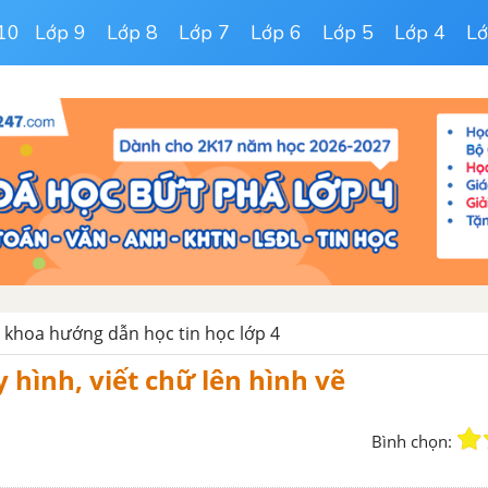
10
Lớp 9
Lớp 8
Lớp 7
Lớp 6
Lớp 5
Lớp 4
Lớ
o khoa hướng dẫn học tin học lớp 4
y hình, viết chữ lên hình vẽ
Bình chọn: