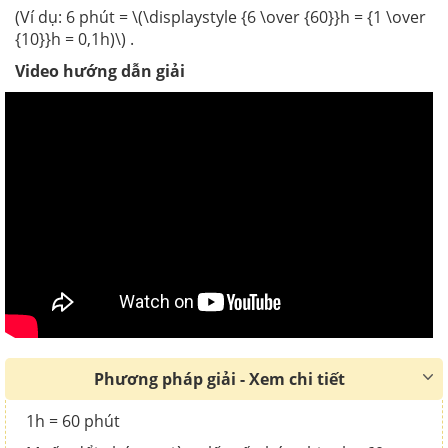
(Ví dụ: 6 phút = \(\displaystyle {6 \over {60}}h = {1 \over
{10}}h = 0,1h)\) .
Video hướng dẫn giải
Phương pháp giải - Xem chi tiết
1h = 60 phút