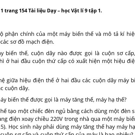
 1 trang 154 Tài liệu Dạy – học Vật lí 9 tập 1.
ộ phận chính của một máy biến thế và mô tả kí hi
 các sơ đồ mạch điện.
 biến thế, cuộn dây nào được gọi là cuộn sơ cấp
thì ở hai đầu cuộn thứ cấp có xuất hiện một hiệu đi
hệ giữa hiệu điện thế ở hai đầu các cuộn dây máy bi
ác cuộn dây.
y biến thế được gọi là máy tăng thế, máy hạ thế?
chế tạo một chiếc đèn ngủ bằng cách dùng một đèn sợ
ng điện xoay chiều 220V trong nhà qua một máy biến
5). Học sinh này phải dùng máy tăng thế hay máy hạ 
 cuộn sơ cấp và cuộn thứ cấp của máy là bao nhiêu