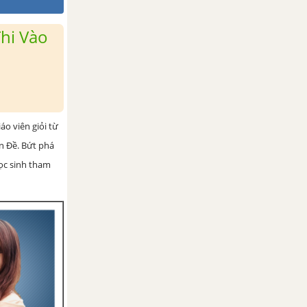
hi Vào
iáo viên giỏi từ
ện Đề. Bứt phá
học sinh tham