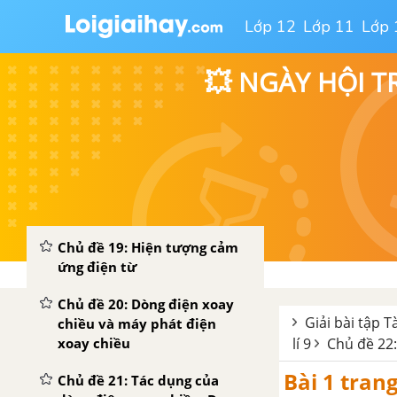
nam châm, của dòng điện
Lớp 12
Lớp 11
Lớp 
Chủ đề 15: Từ trường
💥 NGÀY HỘI T
Chủ đề 16: Nam châm điện
và một số ứng dụng của nam
châm
Chủ đề 17: Lực điện từ
Chủ đề 18: Bài tập từ trường
và lực điện từ
Chủ đề 19: Hiện tượng cảm
ứng điện từ
Chủ đề 20: Dòng điện xoay
Giải bài tập T
chiều và máy phát điện
xoay chiều
lí 9
Chủ đề 22:
Bài 1 trang
Chủ đề 21: Tác dụng của