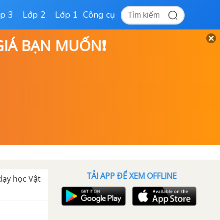
p 3
Lớp 2
Lớp 1
Công cụ
 GIÁ BẠN MUỐN❗
TẢI APP ĐỂ XEM OFFLINE
 dạy học Vật