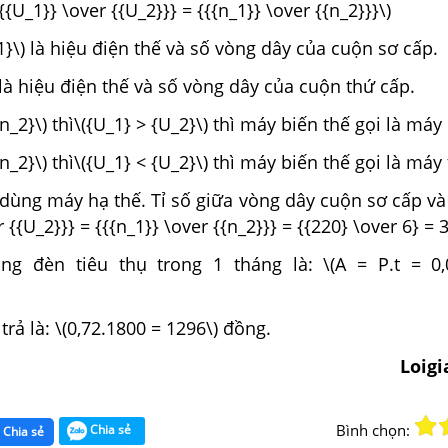
{{U_1}} \over {{U_2}}} = {{{n_1}} \over {{n_2}}}\)
_1}\) là hiệu điện thế và số vòng dây của cuộn sơ cấp.
) là hiệu điện thế và số vòng dây của cuộn thứ cấp.
n_2}\) thì\({U_1} > {U_2}\) thì máy biến thế gọi là máy
n_2}\) thì\({U_1} < {U_2}\) thì máy biến thế gọi là máy
dùng máy hạ thế. Tỉ số giữa vòng dây cuộn sơ cấp và
r {{U_2}}} = {{{n_1}} \over {{n_2}}} = {{220} \over 6} = 
g đèn tiêu thụ trong 1 tháng là: \(A = P.t = 0,
trả là: \(0,72.1800 = 1296\) đồng.
Loig
Bình chọn:
Chia sẻ
Chia sẻ