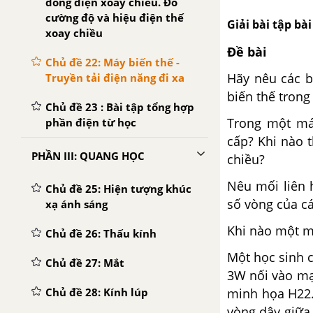
dòng điện xoay chiều. Đo
cường độ và hiệu điện thế
Giải bài tập bài
xoay chiều
Đề bài
Chủ đề 22: Máy biến thế -
Hãy nêu các b
Truyền tải điện năng đi xa
biến thế trong
Chủ đề 23 : Bài tập tổng hợp
Trong một máy
phần điện từ học
cấp? Khi nào 
PHẦN III: QUANG HỌC
chiều?
Nêu mối liên 
Chủ đề 25: Hiện tượng khúc
số vòng của c
xạ ánh sáng
Khi nào một má
Chủ đề 26: Thấu kính
Một học sinh 
Chủ đề 27: Mắt
3W nối vào mạ
Chủ đề 28: Kính lúp
minh họa H22.
vòng dây giữa