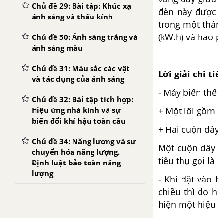
Chủ đề 29: Bài tập: Khúc xạ
đèn này được 
ánh sáng và thấu kính
trong một thán
(kW.h) và hao 
Chủ đề 30: Ánh sáng trắng và
ánh sáng màu
Chủ đề 31: Màu sắc các vật
Lời giải chi ti
và tác dụng của ánh sáng
- Máy biến thế
Chủ đề 32: Bài tập tích hợp:
Hiệu ứng nhà kính và sự
+ Một lõi gồm 
biến đổi khí hậu toàn cầu
+ Hai cuộn dây
Chủ đề 34: Năng lượng và sự
Một cuộn dây n
chuyển hóa năng lượng.
tiêu thụ gọi là
Định luật bảo toàn năng
lượng
- Khi đặt vào
chiều thì do 
hiện một hiệu 