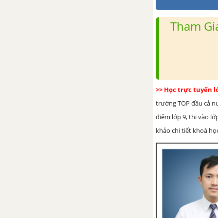
Tham Gia
>> Học trực tuyến 
trường TOP đầu cả nướ
điểm lớp 9, thi vào l
khảo chi tiết khoá học