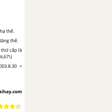
 hạ thế.
 tăng thế.
 thứ cấp là
36,67\)
003.8.30 =
iaihay.com