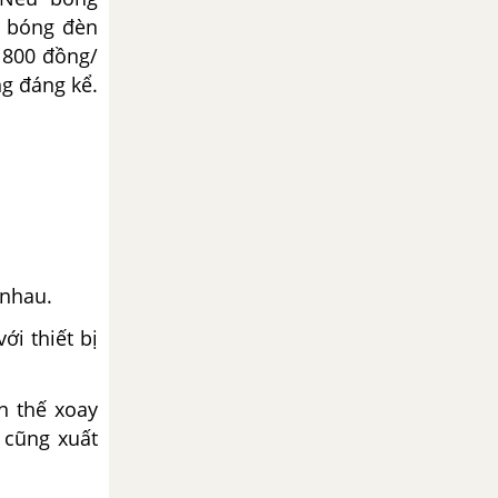
o bóng đèn
 1800 đồng/
ng đáng kể.
 nhau.
ới thiết bị
n thế xoay
 cũng xuất