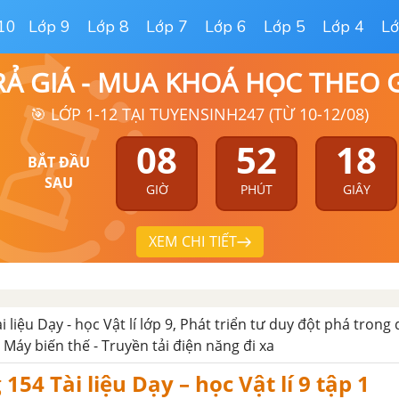
10
Lớp 9
Lớp 8
Lớp 7
Lớp 6
Lớp 5
Lớp 4
Lớ
RẢ GIÁ - MUA KHOÁ HỌC THEO
🎯 LỚP 1-12 TẠI TUYENSINH247 (TỪ 10-12/08)
08
52
17
BẮT ĐẦU
SAU
GIỜ
PHÚT
GIÂY
XEM CHI TIẾT
ài liệu Dạy - học Vật lí lớp 9, Phát triển tư duy đột phá trong
 Máy biến thế - Truyền tải điện năng đi xa
 154 Tài liệu Dạy – học Vật lí 9 tập 1