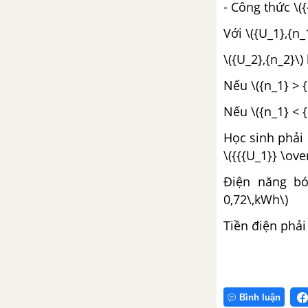
- Công thức \({
Với \({U_1},{n
\({U_2},{n_2}\
Nếu \({n_1} > {
Nếu \({n_1} < {
Học sinh phải 
\({{{U_1}} \ove
Điện năng bón
0,72\,kWh\)
Tiền điện phải 
Bình luận