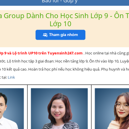
Báo lỗi - Góp ý
 Group Dành Cho Học Sinh Lớp 9 - Ôn T
Lớp 10
lớp 9 và Lộ trình UP10 trên Tuyensinh247.com
. Học online tại nhà cũng g
c. Lộ trình học tập 3 giai đoạn: Học nền tảng lớp 9, Ôn thi vào lớp 10, Luy
ớp 10 kết quả cao. Hoàn trả học phí nếu học không hiệu quả. Phụ huynh và 
 tại:
Link