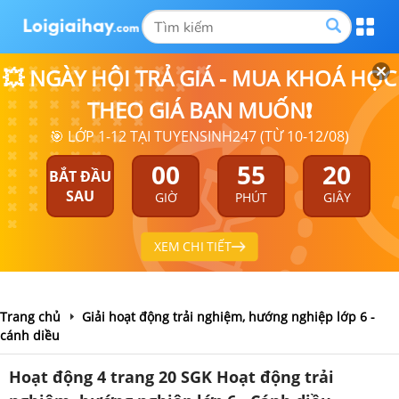
💥 NGÀY HỘI TRẢ GIÁ - MUA KHOÁ HỌC
THEO GIÁ BẠN MUỐN❗
🎯 LỚP 1-12 TẠI TUYENSINH247 (TỪ 10-12/08)
00
55
20
BẮT ĐẦU
SAU
GIỜ
PHÚT
GIÂY
XEM CHI TIẾT
Trang chủ
Giải hoạt động trải nghiệm, hướng nghiệp lớp 6 -
cánh diều
Hoạt động 4 trang 20 SGK Hoạt động trải